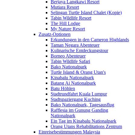
Berjaya Langkawi Resort
Mutiara Resort
Selingan Turtle Island Chalet (Kopie)
Tabin Wildlife Resort
The Hill Lodge
My Nature Resort
Zusatz-Optionen
Erkundungen in den Cameron Highlands
Taman Negara Abenteuer
Kulinarische Entdeckungstour
Borneo Abenteuer
Tabin Wildlife Safari
Bako Nationalpark
Turtle Island & Orang Utan's
Kinabalu Nationalpark
Batang Ai Nationalpark
Batu Höhlen
Stadtrundfahrt Kuala Lumpur
Stadtspaziergang Kuching
Bako Nationalpark, Tagesausflug
Rafflesia im Gunung Ganding
Nationalpark
Ein Tag im Kinabalu Nationalpark
Orang Utans Rehabilitations Zentrum
Einreisebestimmungen Malaysia