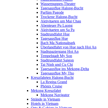
Wasserpuppen-Theater
Tagesausflug Halong-Bucht
Parfüm Pagode
Trockene Halong-Bucht
Aktivitaeten um Mai Chau
Abenteuer Pu Luong
Aktivitaeten um Sa Pa
Stadtrundfahrt Hue
Tagesausflug Hue
Bach Ma Nationalpark
Überlandfahrt von Hue nach Hoi An
Stadtspaziergang Hoi An
Tempelstadt My Son
Stadtrundfahrt Saigon
Tai Ninh und Cu Chi
Tagesausflug ins Mekong-Delta
Tagesausflug My Tho
Kreuzfahrten Halong-Bucht
La Regina Grand
Phönix Cruise
Mekong Kreuzfahrt
Mekong Navigator
Strände in Vietnam
Hotels in Vietnam
Orte & Gebiete in Vietnam