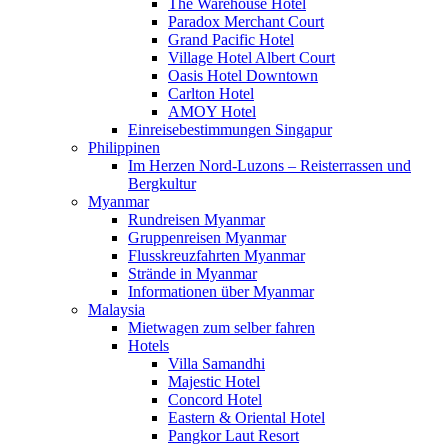
The Warehouse Hotel
Paradox Merchant Court
Grand Pacific Hotel
Village Hotel Albert Court
Oasis Hotel Downtown
Carlton Hotel
AMOY Hotel
Einreisebestimmungen Singapur
Philippinen
Im Herzen Nord-Luzons – Reisterrassen und
Bergkultur
Myanmar
Rundreisen Myanmar
Gruppenreisen Myanmar
Flusskreuzfahrten Myanmar
Strände in Myanmar
Informationen über Myanmar
Malaysia
Mietwagen zum selber fahren
Hotels
Villa Samandhi
Majestic Hotel
Concord Hotel
Eastern & Oriental Hotel
Pangkor Laut Resort