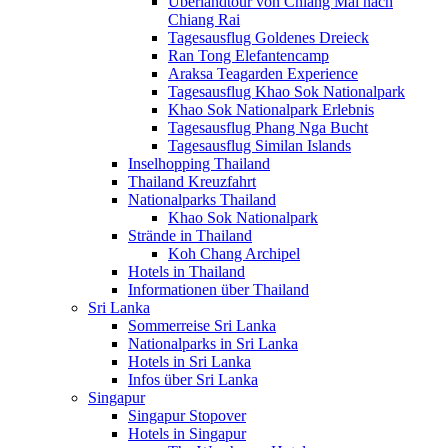
Überlandtour von Chiang Mai nach
Chiang Rai
Tagesausflug Goldenes Dreieck
Ran Tong Elefantencamp
Araksa Teagarden Experience
Tagesausflug Khao Sok Nationalpark
Khao Sok Nationalpark Erlebnis
Tagesausflug Phang Nga Bucht
Tagesausflug Similan Islands
Inselhopping Thailand
Thailand Kreuzfahrt
Nationalparks Thailand
Khao Sok Nationalpark
Strände in Thailand
Koh Chang Archipel
Hotels in Thailand
Informationen über Thailand
Sri Lanka
Sommerreise Sri Lanka
Nationalparks in Sri Lanka
Hotels in Sri Lanka
Infos über Sri Lanka
Singapur
Singapur Stopover
Hotels in Singapur