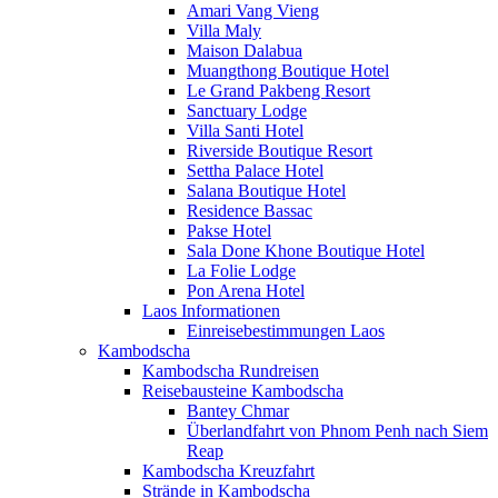
Amari Vang Vieng
Villa Maly
Maison Dalabua
Muangthong Boutique Hotel
Le Grand Pakbeng Resort
Sanctuary Lodge
Villa Santi Hotel
Riverside Boutique Resort
Settha Palace Hotel
Salana Boutique Hotel
Residence Bassac
Pakse Hotel
Sala Done Khone Boutique Hotel
La Folie Lodge
Pon Arena Hotel
Laos Informationen
Einreisebestimmungen Laos
Kambodscha
Kambodscha Rundreisen
Reisebausteine Kambodscha
Bantey Chmar
Überlandfahrt von Phnom Penh nach Siem
Reap
Kambodscha Kreuzfahrt
Strände in Kambodscha