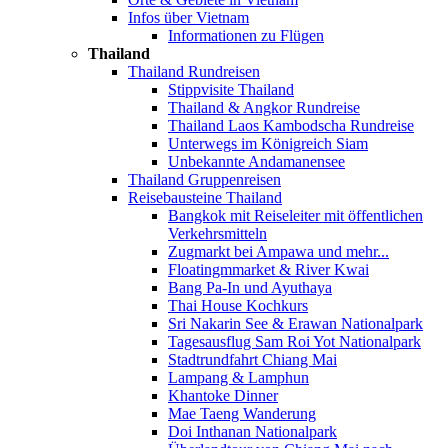
Infos über Vietnam
Informationen zu Flügen
Thailand
Thailand Rundreisen
Stippvisite Thailand
Thailand & Angkor Rundreise
Thailand Laos Kambodscha Rundreise
Unterwegs im Königreich Siam
Unbekannte Andamanensee
Thailand Gruppenreisen
Reisebausteine Thailand
Bangkok mit Reiseleiter mit öffentlichen
Verkehrsmitteln
Zugmarkt bei Ampawa und mehr...
Floatingmmarket & River Kwai
Bang Pa-In und Ayuthaya
Thai House Kochkurs
Sri Nakarin See & Erawan Nationalpark
Tagesausflug Sam Roi Yot Nationalpark
Stadtrundfahrt Chiang Mai
Lampang & Lamphun
Khantoke Dinner
Mae Taeng Wanderung
Doi Inthanan Nationalpark