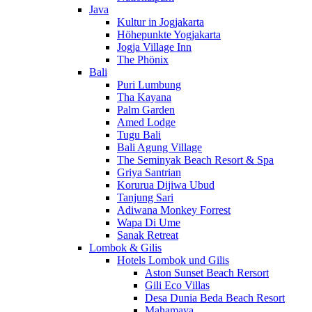
Java
Kultur in Jogjakarta
Höhepunkte Yogjakarta
Jogja Village Inn
The Phönix
Bali
Puri Lumbung
Tha Kayana
Palm Garden
Amed Lodge
Tugu Bali
Bali Agung Village
The Seminyak Beach Resort & Spa
Griya Santrian
Korurua Dijiwa Ubud
Tanjung Sari
Adiwana Monkey Forrest
Wapa Di Ume
Sanak Retreat
Lombok & Gilis
Hotels Lombok und Gilis
Aston Sunset Beach Rersort
Gili Eco Villas
Desa Dunia Beda Beach Resort
Mahamaya