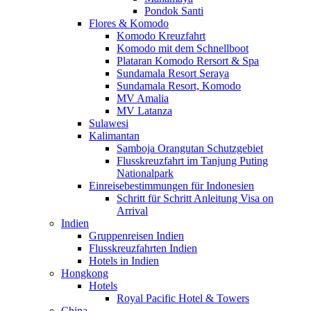
Pondok Santi
Flores & Komodo
Komodo Kreuzfahrt
Komodo mit dem Schnellboot
Plataran Komodo Rersort & Spa
Sundamala Resort Seraya
Sundamala Resort, Komodo
MV Amalia
MV Latanza
Sulawesi
Kalimantan
Samboja Orangutan Schutzgebiet
Flusskreuzfahrt im Tanjung Puting
Nationalpark
Einreisebestimmungen für Indonesien
Schritt für Schritt Anleitung Visa on
Arrival
Indien
Gruppenreisen Indien
Flusskreuzfahrten Indien
Hotels in Indien
Hongkong
Hotels
Royal Pacific Hotel & Towers
China