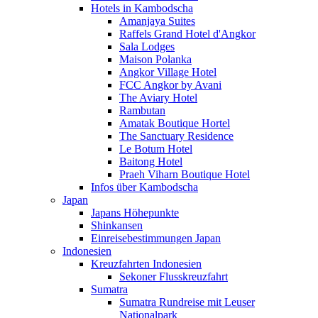
Hotels in Kambodscha
Amanjaya Suites
Raffels Grand Hotel d'Angkor
Sala Lodges
Maison Polanka
Angkor Village Hotel
FCC Angkor by Avani
The Aviary Hotel
Rambutan
Amatak Boutique Hortel
The Sanctuary Residence
Le Botum Hotel
Baitong Hotel
Praeh Viharn Boutique Hotel
Infos über Kambodscha
Japan
Japans Höhepunkte
Shinkansen
Einreisebestimmungen Japan
Indonesien
Kreuzfahrten Indonesien
Sekoner Flusskreuzfahrt
Sumatra
Sumatra Rundreise mit Leuser
Nationalpark