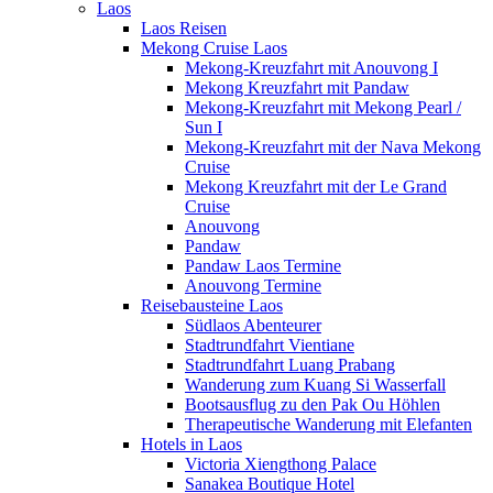
Laos
Laos Reisen
Mekong Cruise Laos
Mekong-Kreuzfahrt mit Anouvong I
Mekong Kreuzfahrt mit Pandaw
Mekong-Kreuzfahrt mit Mekong Pearl /
Sun I
Mekong-Kreuzfahrt mit der Nava Mekong
Cruise
Mekong Kreuzfahrt mit der Le Grand
Cruise
Anouvong
Pandaw
Pandaw Laos Termine
Anouvong Termine
Reisebausteine Laos
Südlaos Abenteurer
Stadtrundfahrt Vientiane
Stadtrundfahrt Luang Prabang
Wanderung zum Kuang Si Wasserfall
Bootsausflug zu den Pak Ou Höhlen
Therapeutische Wanderung mit Elefanten
Hotels in Laos
Victoria Xiengthong Palace
Sanakea Boutique Hotel