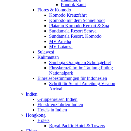
Pondok Santi
Flores & Komodo
Komodo Kreuzfahrt
Komodo mit dem Schnellboot
Plataran Komodo Rersort & Spa
Sundamala Resort Seraya
Sundamala Resort, Komodo
MV Amalia
MV Latanza
Sulawesi
Kalimantan
Samboja Orangutan Schutzgebiet
Flusskreuzfahrt im Tanjung Puting
Nationalpark
Einreisebestimmungen für Indonesien
Schritt für Schritt Anleitung Visa on
Arrival
Indien
Gruppenreisen Indien
Flusskreuzfahrten Indien
Hotels in Indien
Hongkong
Hotels
Royal Pacific Hotel & Towers
China