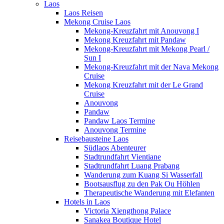
Laos
Laos Reisen
Mekong Cruise Laos
Mekong-Kreuzfahrt mit Anouvong I
Mekong Kreuzfahrt mit Pandaw
Mekong-Kreuzfahrt mit Mekong Pearl /
Sun I
Mekong-Kreuzfahrt mit der Nava Mekong
Cruise
Mekong Kreuzfahrt mit der Le Grand
Cruise
Anouvong
Pandaw
Pandaw Laos Termine
Anouvong Termine
Reisebausteine Laos
Südlaos Abenteurer
Stadtrundfahrt Vientiane
Stadtrundfahrt Luang Prabang
Wanderung zum Kuang Si Wasserfall
Bootsausflug zu den Pak Ou Höhlen
Therapeutische Wanderung mit Elefanten
Hotels in Laos
Victoria Xiengthong Palace
Sanakea Boutique Hotel