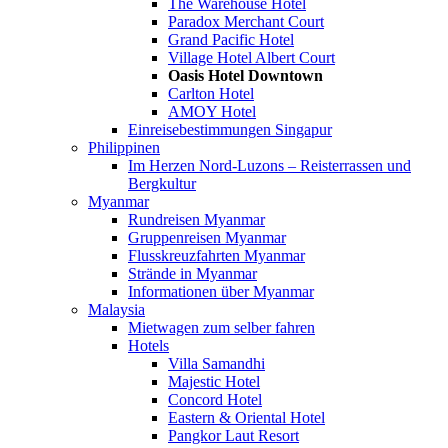
The Warehouse Hotel
Paradox Merchant Court
Grand Pacific Hotel
Village Hotel Albert Court
Oasis Hotel Downtown
Carlton Hotel
AMOY Hotel
Einreisebestimmungen Singapur
Philippinen
Im Herzen Nord-Luzons – Reisterrassen und
Bergkultur
Myanmar
Rundreisen Myanmar
Gruppenreisen Myanmar
Flusskreuzfahrten Myanmar
Strände in Myanmar
Informationen über Myanmar
Malaysia
Mietwagen zum selber fahren
Hotels
Villa Samandhi
Majestic Hotel
Concord Hotel
Eastern & Oriental Hotel
Pangkor Laut Resort