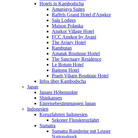
Hotels in Kambodscha
Amanjaya Suites
Raffels Grand Hotel d'Angkor
Sala Lodges
Maison Polanka
Angkor Village Hotel
FCC Angkor by Avani
The Aviary Hotel
Rambutan
Amatak Boutique Hortel
The Sanctuary Residence
Le Botum Hotel
Baitong Hotel
Praeh Viharn Boutique Hotel
Infos über Kambodscha
Japan
Japans Höhepunkte
Shinkansen
Einreisebestimmungen Japan
Indonesien
Kreuzfahrten Indonesien
Sekoner Flusskreuzfahrt
Sumatra
Sumatra Rundreise mit Leuser
Nationalpark