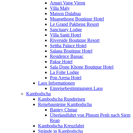
Amari Vang Vieng
Villa Maly
Maison Dalabua
Muangthong Boutique Hotel
Le Grand Pakbeng Resort
Sanctuary Lodge
Villa Santi Hotel
Riverside Boutique Resort
Settha Palace Hotel
Salana Boutique Hotel
Residence Bassac
Pakse Hotel
Sala Done Khone Boutique Hotel
La Folie Lodge
Pon Arena Hotel
Laos Informationen
Einreisebestimmungen Laos
Kambodscha
Kambodscha Rundreisen
Reisebausteine Kambodscha
Bantey Chmar
Überlandfahrt von Phnom Penh nach Siem
Reap
Kambodscha Kreuzfahrt
Strände in Kambodscha