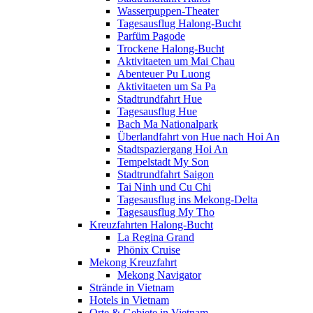
Wasserpuppen-Theater
Tagesausflug Halong-Bucht
Parfüm Pagode
Trockene Halong-Bucht
Aktivitaeten um Mai Chau
Abenteuer Pu Luong
Aktivitaeten um Sa Pa
Stadtrundfahrt Hue
Tagesausflug Hue
Bach Ma Nationalpark
Überlandfahrt von Hue nach Hoi An
Stadtspaziergang Hoi An
Tempelstadt My Son
Stadtrundfahrt Saigon
Tai Ninh und Cu Chi
Tagesausflug ins Mekong-Delta
Tagesausflug My Tho
Kreuzfahrten Halong-Bucht
La Regina Grand
Phönix Cruise
Mekong Kreuzfahrt
Mekong Navigator
Strände in Vietnam
Hotels in Vietnam
Orte & Gebiete in Vietnam