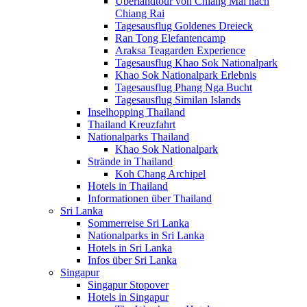
Überlandtour von Chiang Mai nach
Chiang Rai
Tagesausflug Goldenes Dreieck
Ran Tong Elefantencamp
Araksa Teagarden Experience
Tagesausflug Khao Sok Nationalpark
Khao Sok Nationalpark Erlebnis
Tagesausflug Phang Nga Bucht
Tagesausflug Similan Islands
Inselhopping Thailand
Thailand Kreuzfahrt
Nationalparks Thailand
Khao Sok Nationalpark
Strände in Thailand
Koh Chang Archipel
Hotels in Thailand
Informationen über Thailand
Sri Lanka
Sommerreise Sri Lanka
Nationalparks in Sri Lanka
Hotels in Sri Lanka
Infos über Sri Lanka
Singapur
Singapur Stopover
Hotels in Singapur