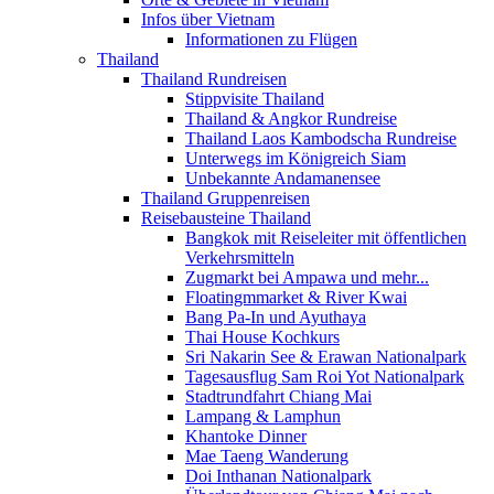
Infos über Vietnam
Informationen zu Flügen
Thailand
Thailand Rundreisen
Stippvisite Thailand
Thailand & Angkor Rundreise
Thailand Laos Kambodscha Rundreise
Unterwegs im Königreich Siam
Unbekannte Andamanensee
Thailand Gruppenreisen
Reisebausteine Thailand
Bangkok mit Reiseleiter mit öffentlichen
Verkehrsmitteln
Zugmarkt bei Ampawa und mehr...
Floatingmmarket & River Kwai
Bang Pa-In und Ayuthaya
Thai House Kochkurs
Sri Nakarin See & Erawan Nationalpark
Tagesausflug Sam Roi Yot Nationalpark
Stadtrundfahrt Chiang Mai
Lampang & Lamphun
Khantoke Dinner
Mae Taeng Wanderung
Doi Inthanan Nationalpark