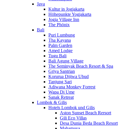
Java
Kultur in Jogjakarta
Höhepunkte Yogjakarta
Jogja Village Inn
The Phönix
Bali
Puri Lumbung
Tha Kayana
Palm Garden
Amed Lodge
Tugu Bali
Bali Agung Village
The Seminyak Beach Resort & Spa
Griya Santrian
Korurua Dijiwa Ubud
Tanjung Sari
Adiwana Monkey Forrest
Wapa Di Ume
Sanak Retreat
Lombok & Gilis
Hotels Lombok und Gilis
Aston Sunset Beach Rersort
Gili Eco Villas
Desa Dunia Beda Beach Resort
Mahamaya