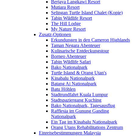
Berjaya Langkawi Resort
Mutiara Resort
Selingan Turtle Island Chalet (Kopie)
Tabin Wildlife Resort
The Hill Lodge
My Nature Resort
Zusatz-Optionen
Erkundungen in den Cameron Highlands
Taman Negara Abenteuer
Kulinarische Entdeckungstour
Borneo Abenteuer
Tabin Wildlife Safari
Bako Nationalpark
Turtle Island & Orang Utan's
Kinabalu Nationalpark
Batang Ai Nationalpark
Batu Höhlen
Stadtrundfahrt Kuala Lumpur
Stadtspaziergang Kuching
Bako Nationalpark, Tagesausflug
Rafflesia im Gunung Ganding
Nationalpark
Ein Tag im Kinabalu Nationalpark
Orang Utans Rehabilitations Zentrum
Einreisebestimmungen Malaysia