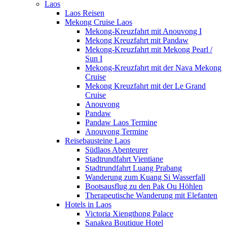
Laos
Laos Reisen
Mekong Cruise Laos
Mekong-Kreuzfahrt mit Anouvong I
Mekong Kreuzfahrt mit Pandaw
Mekong-Kreuzfahrt mit Mekong Pearl /
Sun I
Mekong-Kreuzfahrt mit der Nava Mekong
Cruise
Mekong Kreuzfahrt mit der Le Grand
Cruise
Anouvong
Pandaw
Pandaw Laos Termine
Anouvong Termine
Reisebausteine Laos
Südlaos Abenteurer
Stadtrundfahrt Vientiane
Stadtrundfahrt Luang Prabang
Wanderung zum Kuang Si Wasserfall
Bootsausflug zu den Pak Ou Höhlen
Therapeutische Wanderung mit Elefanten
Hotels in Laos
Victoria Xiengthong Palace
Sanakea Boutique Hotel