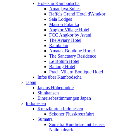
Hotels in Kambodscha
Amanjaya Suites
Raffels Grand Hotel d'Angkor
Sala Lodges
Maison Polanka
Angkor Village Hotel
FCC Angkor by Avani
The Aviary Hotel
Rambutan
Amatak Boutique Hortel
The Sanctuary Residence
Le Botum Hotel
Baitong Hotel
Praeh Viharn Boutique Hotel
Infos über Kambodscha
Japan
Japans Höhepunkte
Shinkansen
Einreisebestimmungen Japan
Indonesien
Kreuzfahrten Indonesien
Sekoner Flusskreuzfahrt
Sumatra
Sumatra Rundreise mit Leuser
Nationalpark