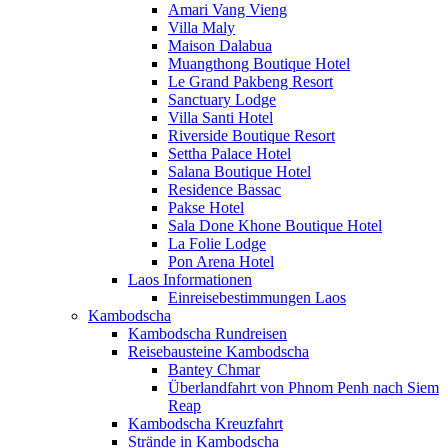
Amari Vang Vieng
Villa Maly
Maison Dalabua
Muangthong Boutique Hotel
Le Grand Pakbeng Resort
Sanctuary Lodge
Villa Santi Hotel
Riverside Boutique Resort
Settha Palace Hotel
Salana Boutique Hotel
Residence Bassac
Pakse Hotel
Sala Done Khone Boutique Hotel
La Folie Lodge
Pon Arena Hotel
Laos Informationen
Einreisebestimmungen Laos
Kambodscha
Kambodscha Rundreisen
Reisebausteine Kambodscha
Bantey Chmar
Überlandfahrt von Phnom Penh nach Siem
Reap
Kambodscha Kreuzfahrt
Strände in Kambodscha