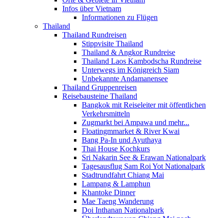
Infos über Vietnam
Informationen zu Flügen
Thailand
Thailand Rundreisen
Stippvisite Thailand
Thailand & Angkor Rundreise
Thailand Laos Kambodscha Rundreise
Unterwegs im Königreich Siam
Unbekannte Andamanensee
Thailand Gruppenreisen
Reisebausteine Thailand
Bangkok mit Reiseleiter mit öffentlichen
Verkehrsmitteln
Zugmarkt bei Ampawa und mehr...
Floatingmmarket & River Kwai
Bang Pa-In und Ayuthaya
Thai House Kochkurs
Sri Nakarin See & Erawan Nationalpark
Tagesausflug Sam Roi Yot Nationalpark
Stadtrundfahrt Chiang Mai
Lampang & Lamphun
Khantoke Dinner
Mae Taeng Wanderung
Doi Inthanan Nationalpark