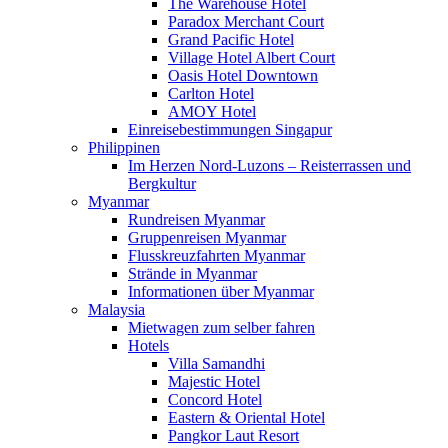
The Warehouse Hotel
Paradox Merchant Court
Grand Pacific Hotel
Village Hotel Albert Court
Oasis Hotel Downtown
Carlton Hotel
AMOY Hotel
Einreisebestimmungen Singapur
Philippinen
Im Herzen Nord-Luzons – Reisterrassen und
Bergkultur
Myanmar
Rundreisen Myanmar
Gruppenreisen Myanmar
Flusskreuzfahrten Myanmar
Strände in Myanmar
Informationen über Myanmar
Malaysia
Mietwagen zum selber fahren
Hotels
Villa Samandhi
Majestic Hotel
Concord Hotel
Eastern & Oriental Hotel
Pangkor Laut Resort