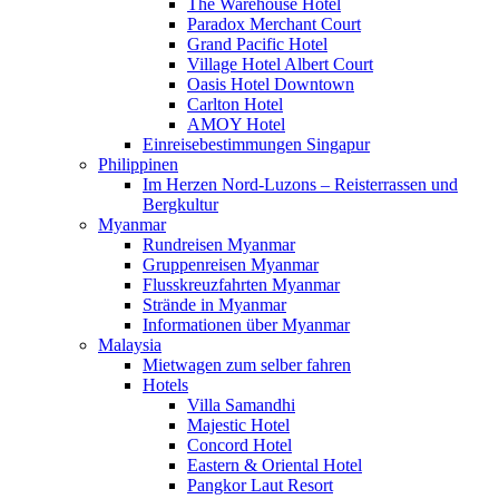
The Warehouse Hotel
Paradox Merchant Court
Grand Pacific Hotel
Village Hotel Albert Court
Oasis Hotel Downtown
Carlton Hotel
AMOY Hotel
Einreisebestimmungen Singapur
Philippinen
Im Herzen Nord-Luzons – Reisterrassen und
Bergkultur
Myanmar
Rundreisen Myanmar
Gruppenreisen Myanmar
Flusskreuzfahrten Myanmar
Strände in Myanmar
Informationen über Myanmar
Malaysia
Mietwagen zum selber fahren
Hotels
Villa Samandhi
Majestic Hotel
Concord Hotel
Eastern & Oriental Hotel
Pangkor Laut Resort