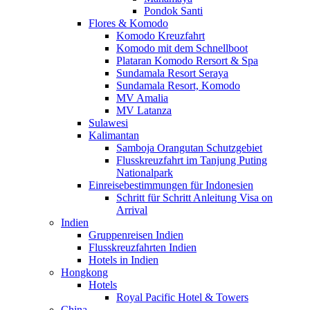
Pondok Santi
Flores & Komodo
Komodo Kreuzfahrt
Komodo mit dem Schnellboot
Plataran Komodo Rersort & Spa
Sundamala Resort Seraya
Sundamala Resort, Komodo
MV Amalia
MV Latanza
Sulawesi
Kalimantan
Samboja Orangutan Schutzgebiet
Flusskreuzfahrt im Tanjung Puting
Nationalpark
Einreisebestimmungen für Indonesien
Schritt für Schritt Anleitung Visa on
Arrival
Indien
Gruppenreisen Indien
Flusskreuzfahrten Indien
Hotels in Indien
Hongkong
Hotels
Royal Pacific Hotel & Towers
China