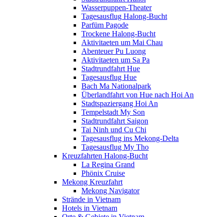
Wasserpuppen-Theater
Tagesausflug Halong-Bucht
Parfüm Pagode
Trockene Halong-Bucht
Aktivitaeten um Mai Chau
Abenteuer Pu Luong
Aktivitaeten um Sa Pa
Stadtrundfahrt Hue
Tagesausflug Hue
Bach Ma Nationalpark
Überlandfahrt von Hue nach Hoi An
Stadtspaziergang Hoi An
Tempelstadt My Son
Stadtrundfahrt Saigon
Tai Ninh und Cu Chi
Tagesausflug ins Mekong-Delta
Tagesausflug My Tho
Kreuzfahrten Halong-Bucht
La Regina Grand
Phönix Cruise
Mekong Kreuzfahrt
Mekong Navigator
Strände in Vietnam
Hotels in Vietnam
Orte & Gebiete in Vietnam