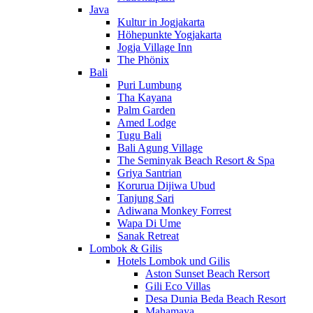
Java
Kultur in Jogjakarta
Höhepunkte Yogjakarta
Jogja Village Inn
The Phönix
Bali
Puri Lumbung
Tha Kayana
Palm Garden
Amed Lodge
Tugu Bali
Bali Agung Village
The Seminyak Beach Resort & Spa
Griya Santrian
Korurua Dijiwa Ubud
Tanjung Sari
Adiwana Monkey Forrest
Wapa Di Ume
Sanak Retreat
Lombok & Gilis
Hotels Lombok und Gilis
Aston Sunset Beach Rersort
Gili Eco Villas
Desa Dunia Beda Beach Resort
Mahamaya