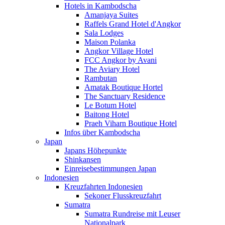
Hotels in Kambodscha
Amanjaya Suites
Raffels Grand Hotel d'Angkor
Sala Lodges
Maison Polanka
Angkor Village Hotel
FCC Angkor by Avani
The Aviary Hotel
Rambutan
Amatak Boutique Hortel
The Sanctuary Residence
Le Botum Hotel
Baitong Hotel
Praeh Viharn Boutique Hotel
Infos über Kambodscha
Japan
Japans Höhepunkte
Shinkansen
Einreisebestimmungen Japan
Indonesien
Kreuzfahrten Indonesien
Sekoner Flusskreuzfahrt
Sumatra
Sumatra Rundreise mit Leuser
Nationalpark