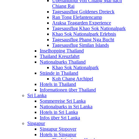
Überlandtour von Chiang Mai nach
Chiang Rai
Tagesausflug Goldenes Dreieck
Ran Tong Elefantencamp
Araksa Teagarden Experience
Tagesausflug Khao Sok Nationalpark
Khao Sok Nationalpark Erlebnis
Tagesausflug Phang Nga Bucht
Tagesausflug Similan Islands
Inselhopping Thailand
Thailand Kreuzfahrt
Nationalparks Thailand
Khao Sok Nationalpark
Strände in Thailand
Koh Chang Archipel
Hotels in Thailand
Informationen über Thailand
Sri Lanka
Sommerreise Sri Lanka
Nationalparks in Sri Lanka
Hotels in Sri Lanka
Infos über Sri Lanka
Singapur
Singapur Stopover
Hotels in Singapur