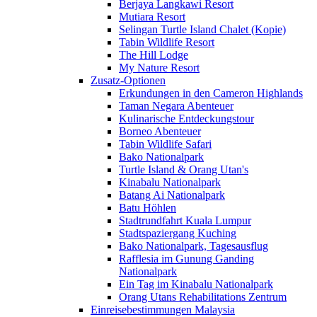
Berjaya Langkawi Resort
Mutiara Resort
Selingan Turtle Island Chalet (Kopie)
Tabin Wildlife Resort
The Hill Lodge
My Nature Resort
Zusatz-Optionen
Erkundungen in den Cameron Highlands
Taman Negara Abenteuer
Kulinarische Entdeckungstour
Borneo Abenteuer
Tabin Wildlife Safari
Bako Nationalpark
Turtle Island & Orang Utan's
Kinabalu Nationalpark
Batang Ai Nationalpark
Batu Höhlen
Stadtrundfahrt Kuala Lumpur
Stadtspaziergang Kuching
Bako Nationalpark, Tagesausflug
Rafflesia im Gunung Ganding
Nationalpark
Ein Tag im Kinabalu Nationalpark
Orang Utans Rehabilitations Zentrum
Einreisebestimmungen Malaysia