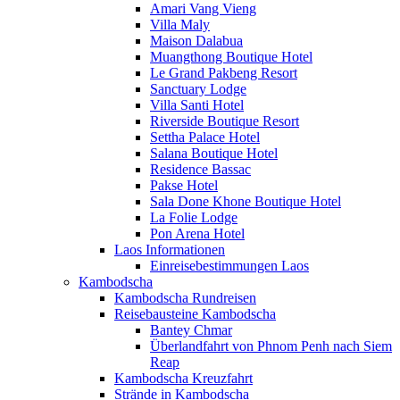
Amari Vang Vieng
Villa Maly
Maison Dalabua
Muangthong Boutique Hotel
Le Grand Pakbeng Resort
Sanctuary Lodge
Villa Santi Hotel
Riverside Boutique Resort
Settha Palace Hotel
Salana Boutique Hotel
Residence Bassac
Pakse Hotel
Sala Done Khone Boutique Hotel
La Folie Lodge
Pon Arena Hotel
Laos Informationen
Einreisebestimmungen Laos
Kambodscha
Kambodscha Rundreisen
Reisebausteine Kambodscha
Bantey Chmar
Überlandfahrt von Phnom Penh nach Siem
Reap
Kambodscha Kreuzfahrt
Strände in Kambodscha