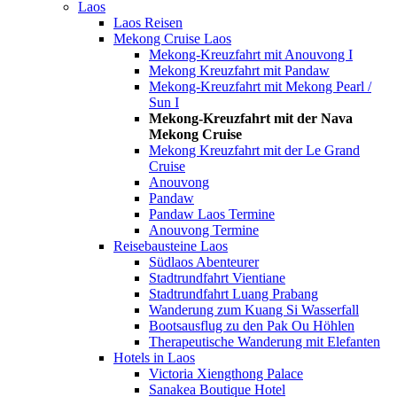
Laos
Laos Reisen
Mekong Cruise Laos
Mekong-Kreuzfahrt mit Anouvong I
Mekong Kreuzfahrt mit Pandaw
Mekong-Kreuzfahrt mit Mekong Pearl /
Sun I
Mekong-Kreuzfahrt mit der Nava
Mekong Cruise
Mekong Kreuzfahrt mit der Le Grand
Cruise
Anouvong
Pandaw
Pandaw Laos Termine
Anouvong Termine
Reisebausteine Laos
Südlaos Abenteurer
Stadtrundfahrt Vientiane
Stadtrundfahrt Luang Prabang
Wanderung zum Kuang Si Wasserfall
Bootsausflug zu den Pak Ou Höhlen
Therapeutische Wanderung mit Elefanten
Hotels in Laos
Victoria Xiengthong Palace
Sanakea Boutique Hotel