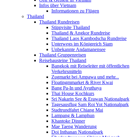
Infos über Vietnam
Informationen zu Flügen
Thailand
Thailand Rundreisen
Stippvisite Thailand
Thailand & Angkor Rundreise
Thailand Laos Kambodscha Rundreise
Unterwegs im Königreich Siam
Unbekannte Andamanensee
Thailand Gruppenreisen
Reisebausteine Thailand
Bangkok mit Reiseleiter mit öffentlichen
Verkehrsmitteln
Zugmarkt bei Ampawa und mehr...
Floatingmmarket & River Kwai
Bang Pa-In und Ayuthaya
Thai House Kochkurs
Sri Nakarin See & Erawan Nationalpark
Tagesausflug Sam Roi Yot Nationalpark
Stadtrundfahrt Chiang Mai
Lampang & Lamphun
Khantoke Dinner
Mae Taeng Wanderung
Doi Inthanan Nationalpark