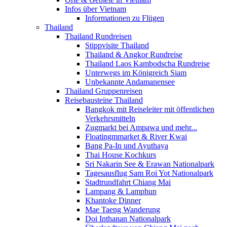
Infos über Vietnam
Informationen zu Flügen
Thailand
Thailand Rundreisen
Stippvisite Thailand
Thailand & Angkor Rundreise
Thailand Laos Kambodscha Rundreise
Unterwegs im Königreich Siam
Unbekannte Andamanensee
Thailand Gruppenreisen
Reisebausteine Thailand
Bangkok mit Reiseleiter mit öffentlichen
Verkehrsmitteln
Zugmarkt bei Ampawa und mehr...
Floatingmmarket & River Kwai
Bang Pa-In und Ayuthaya
Thai House Kochkurs
Sri Nakarin See & Erawan Nationalpark
Tagesausflug Sam Roi Yot Nationalpark
Stadtrundfahrt Chiang Mai
Lampang & Lamphun
Khantoke Dinner
Mae Taeng Wanderung
Doi Inthanan Nationalpark