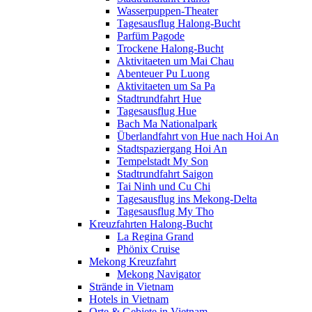
Wasserpuppen-Theater
Tagesausflug Halong-Bucht
Parfüm Pagode
Trockene Halong-Bucht
Aktivitaeten um Mai Chau
Abenteuer Pu Luong
Aktivitaeten um Sa Pa
Stadtrundfahrt Hue
Tagesausflug Hue
Bach Ma Nationalpark
Überlandfahrt von Hue nach Hoi An
Stadtspaziergang Hoi An
Tempelstadt My Son
Stadtrundfahrt Saigon
Tai Ninh und Cu Chi
Tagesausflug ins Mekong-Delta
Tagesausflug My Tho
Kreuzfahrten Halong-Bucht
La Regina Grand
Phönix Cruise
Mekong Kreuzfahrt
Mekong Navigator
Strände in Vietnam
Hotels in Vietnam
Orte & Gebiete in Vietnam