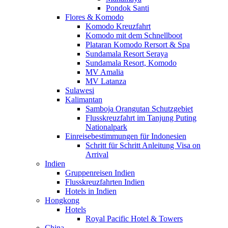
Pondok Santi
Flores & Komodo
Komodo Kreuzfahrt
Komodo mit dem Schnellboot
Plataran Komodo Rersort & Spa
Sundamala Resort Seraya
Sundamala Resort, Komodo
MV Amalia
MV Latanza
Sulawesi
Kalimantan
Samboja Orangutan Schutzgebiet
Flusskreuzfahrt im Tanjung Puting
Nationalpark
Einreisebestimmungen für Indonesien
Schritt für Schritt Anleitung Visa on
Arrival
Indien
Gruppenreisen Indien
Flusskreuzfahrten Indien
Hotels in Indien
Hongkong
Hotels
Royal Pacific Hotel & Towers
China