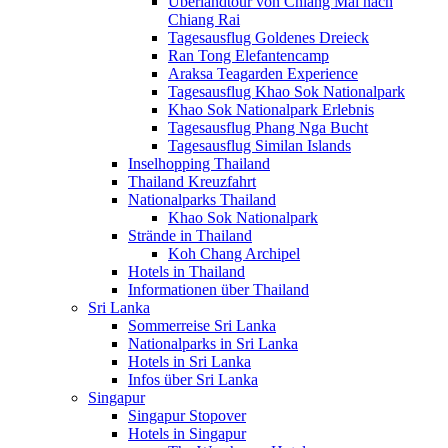
Überlandtour von Chiang Mai nach
Chiang Rai
Tagesausflug Goldenes Dreieck
Ran Tong Elefantencamp
Araksa Teagarden Experience
Tagesausflug Khao Sok Nationalpark
Khao Sok Nationalpark Erlebnis
Tagesausflug Phang Nga Bucht
Tagesausflug Similan Islands
Inselhopping Thailand
Thailand Kreuzfahrt
Nationalparks Thailand
Khao Sok Nationalpark
Strände in Thailand
Koh Chang Archipel
Hotels in Thailand
Informationen über Thailand
Sri Lanka
Sommerreise Sri Lanka
Nationalparks in Sri Lanka
Hotels in Sri Lanka
Infos über Sri Lanka
Singapur
Singapur Stopover
Hotels in Singapur