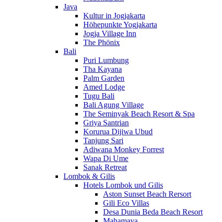
Java
Kultur in Jogjakarta
Höhepunkte Yogjakarta
Jogja Village Inn
The Phönix
Bali
Puri Lumbung
Tha Kayana
Palm Garden
Amed Lodge
Tugu Bali
Bali Agung Village
The Seminyak Beach Resort & Spa
Griya Santrian
Korurua Dijiwa Ubud
Tanjung Sari
Adiwana Monkey Forrest
Wapa Di Ume
Sanak Retreat
Lombok & Gilis
Hotels Lombok und Gilis
Aston Sunset Beach Rersort
Gili Eco Villas
Desa Dunia Beda Beach Resort
Mahamaya