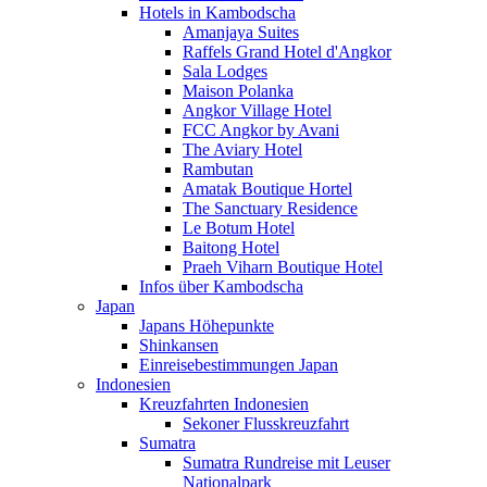
Hotels in Kambodscha
Amanjaya Suites
Raffels Grand Hotel d'Angkor
Sala Lodges
Maison Polanka
Angkor Village Hotel
FCC Angkor by Avani
The Aviary Hotel
Rambutan
Amatak Boutique Hortel
The Sanctuary Residence
Le Botum Hotel
Baitong Hotel
Praeh Viharn Boutique Hotel
Infos über Kambodscha
Japan
Japans Höhepunkte
Shinkansen
Einreisebestimmungen Japan
Indonesien
Kreuzfahrten Indonesien
Sekoner Flusskreuzfahrt
Sumatra
Sumatra Rundreise mit Leuser
Nationalpark