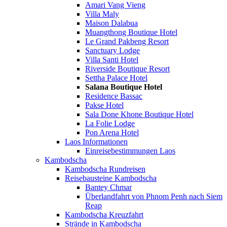
Amari Vang Vieng
Villa Maly
Maison Dalabua
Muangthong Boutique Hotel
Le Grand Pakbeng Resort
Sanctuary Lodge
Villa Santi Hotel
Riverside Boutique Resort
Settha Palace Hotel
Salana Boutique Hotel
Residence Bassac
Pakse Hotel
Sala Done Khone Boutique Hotel
La Folie Lodge
Pon Arena Hotel
Laos Informationen
Einreisebestimmungen Laos
Kambodscha
Kambodscha Rundreisen
Reisebausteine Kambodscha
Bantey Chmar
Überlandfahrt von Phnom Penh nach Siem
Reap
Kambodscha Kreuzfahrt
Strände in Kambodscha