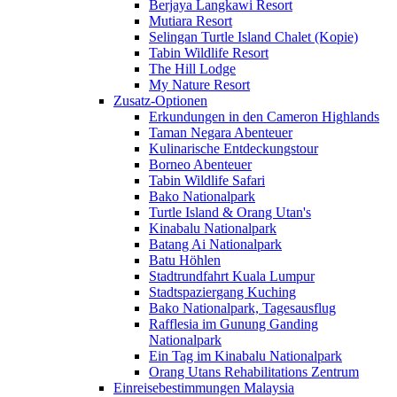
Berjaya Langkawi Resort
Mutiara Resort
Selingan Turtle Island Chalet (Kopie)
Tabin Wildlife Resort
The Hill Lodge
My Nature Resort
Zusatz-Optionen
Erkundungen in den Cameron Highlands
Taman Negara Abenteuer
Kulinarische Entdeckungstour
Borneo Abenteuer
Tabin Wildlife Safari
Bako Nationalpark
Turtle Island & Orang Utan's
Kinabalu Nationalpark
Batang Ai Nationalpark
Batu Höhlen
Stadtrundfahrt Kuala Lumpur
Stadtspaziergang Kuching
Bako Nationalpark, Tagesausflug
Rafflesia im Gunung Ganding
Nationalpark
Ein Tag im Kinabalu Nationalpark
Orang Utans Rehabilitations Zentrum
Einreisebestimmungen Malaysia