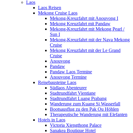
Laos
Laos Reisen
Mekong Cruise Laos
Mekong-Kreuzfahrt mit Anouvong I
Mekong Kreuzfahrt mit Pandaw
Mekong-Kreuzfahrt mit Mekong Pearl /
Sun I
Mekong-Kreuzfahrt mit der Nava Mekong
Cruise
Mekong Kreuzfahrt mit der Le Grand
Cruise
Anouvong
Pandaw
Pandaw Laos Termine
Anouvong Termine
Reisebausteine Laos
Südlaos Abenteurer
Stadtrundfahrt Vientiane
Stadtrundfahrt Luang Prabang
Wanderung zum Kuang Si Wasserfall
Bootsausflug zu den Pak Ou Höhlen
Therapeutische Wanderung mit Elefanten
Hotels in Laos
Victoria Xiengthong Palace
Sanakea Boutique Hotel