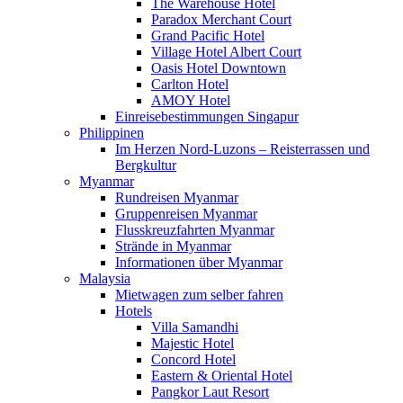
The Warehouse Hotel
Paradox Merchant Court
Grand Pacific Hotel
Village Hotel Albert Court
Oasis Hotel Downtown
Carlton Hotel
AMOY Hotel
Einreisebestimmungen Singapur
Philippinen
Im Herzen Nord-Luzons – Reisterrassen und
Bergkultur
Myanmar
Rundreisen Myanmar
Gruppenreisen Myanmar
Flusskreuzfahrten Myanmar
Strände in Myanmar
Informationen über Myanmar
Malaysia
Mietwagen zum selber fahren
Hotels
Villa Samandhi
Majestic Hotel
Concord Hotel
Eastern & Oriental Hotel
Pangkor Laut Resort