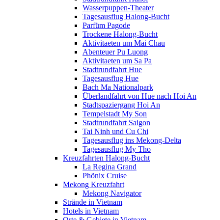
Wasserpuppen-Theater
Tagesausflug Halong-Bucht
Parfüm Pagode
Trockene Halong-Bucht
Aktivitaeten um Mai Chau
Abenteuer Pu Luong
Aktivitaeten um Sa Pa
Stadtrundfahrt Hue
Tagesausflug Hue
Bach Ma Nationalpark
Überlandfahrt von Hue nach Hoi An
Stadtspaziergang Hoi An
Tempelstadt My Son
Stadtrundfahrt Saigon
Tai Ninh und Cu Chi
Tagesausflug ins Mekong-Delta
Tagesausflug My Tho
Kreuzfahrten Halong-Bucht
La Regina Grand
Phönix Cruise
Mekong Kreuzfahrt
Mekong Navigator
Strände in Vietnam
Hotels in Vietnam
Orte & Gebiete in Vietnam