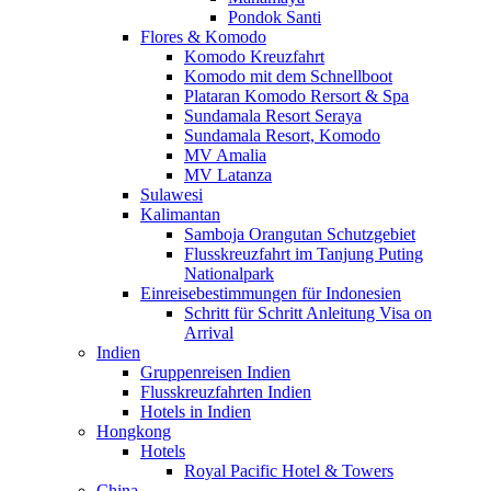
Pondok Santi
Flores & Komodo
Komodo Kreuzfahrt
Komodo mit dem Schnellboot
Plataran Komodo Rersort & Spa
Sundamala Resort Seraya
Sundamala Resort, Komodo
MV Amalia
MV Latanza
Sulawesi
Kalimantan
Samboja Orangutan Schutzgebiet
Flusskreuzfahrt im Tanjung Puting
Nationalpark
Einreisebestimmungen für Indonesien
Schritt für Schritt Anleitung Visa on
Arrival
Indien
Gruppenreisen Indien
Flusskreuzfahrten Indien
Hotels in Indien
Hongkong
Hotels
Royal Pacific Hotel & Towers
China