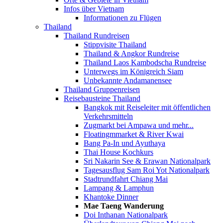
Infos über Vietnam
Informationen zu Flügen
Thailand
Thailand Rundreisen
Stippvisite Thailand
Thailand & Angkor Rundreise
Thailand Laos Kambodscha Rundreise
Unterwegs im Königreich Siam
Unbekannte Andamanensee
Thailand Gruppenreisen
Reisebausteine Thailand
Bangkok mit Reiseleiter mit öffentlichen
Verkehrsmitteln
Zugmarkt bei Ampawa und mehr...
Floatingmmarket & River Kwai
Bang Pa-In und Ayuthaya
Thai House Kochkurs
Sri Nakarin See & Erawan Nationalpark
Tagesausflug Sam Roi Yot Nationalpark
Stadtrundfahrt Chiang Mai
Lampang & Lamphun
Khantoke Dinner
Mae Taeng Wanderung
Doi Inthanan Nationalpark