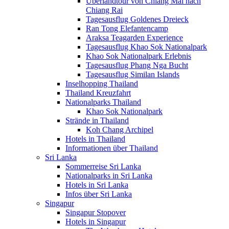
Überlandtour von Chiang Mai nach
Chiang Rai
Tagesausflug Goldenes Dreieck
Ran Tong Elefantencamp
Araksa Teagarden Experience
Tagesausflug Khao Sok Nationalpark
Khao Sok Nationalpark Erlebnis
Tagesausflug Phang Nga Bucht
Tagesausflug Similan Islands
Inselhopping Thailand
Thailand Kreuzfahrt
Nationalparks Thailand
Khao Sok Nationalpark
Strände in Thailand
Koh Chang Archipel
Hotels in Thailand
Informationen über Thailand
Sri Lanka
Sommerreise Sri Lanka
Nationalparks in Sri Lanka
Hotels in Sri Lanka
Infos über Sri Lanka
Singapur
Singapur Stopover
Hotels in Singapur