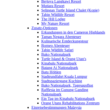
Berjaya Langkawi Resort
Mutiara Resort
Selingan Turtle Island Chalet (Kopie)
Tabin Wildlife Resort
The Hill Lodge
My Nature Resort
Zusatz-Optionen
Erkundungen in den Cameron Highlands
Taman Negara Abenteuer
Kulinarische Entdeckungstour
Borneo Abenteuer
Tabin Wildlife Safari
Bako Nationalpark
Turtle Island & Orang Utan's
Kinabalu Nationalpark
Batang Ai Nationalpark
Batu Höhlen
Stadtrundfahrt Kuala Lumpur
Stadtspaziergang Kuching
Bako Nationalpark, Tagesausflug
Rafflesia im Gunung Ganding
Nationalpark
Ein Tag im Kinabalu Nationalpark
Orang Utans Rehabilitations Zentrum
Einreisebestimmungen Malaysia