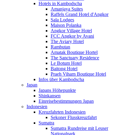
Hotels in Kambodscha
Amanjaya Suites
Raffels Grand Hotel d'Angkor
Sala Lodges
Maison Polanka
Angkor Village Hotel
FCC Angkor by Avani
The Aviary Hotel
Rambutan
Amatak Boutique Hortel
The Sanctuary Residence
Le Botum Hotel
Baitong Hotel
Praeh Viharn Boutique Hotel
Infos über Kambodscha
Japan
Japans Höhepunkte
Shinkansen
Einreisebestimmungen Japan
Indonesien
Kreuzfahrten Indonesien
Sekoner Flusskreuzfahrt
Sumatra
Sumatra Rundreise mit Leuser
Nationalpark