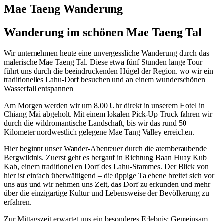
Mae Taeng Wanderung
Wanderung im schönen Mae Taeng Tal
Wir unternehmen heute eine unvergessliche Wanderung durch das
malerische Mae Taeng Tal. Diese etwa fünf Stunden lange Tour
führt uns durch die beeindruckenden Hügel der Region, wo wir ein
traditionelles Lahu-Dorf besuchen und an einem wunderschönen
Wasserfall entspannen.
Am Morgen werden wir um 8.00 Uhr direkt in unserem Hotel in
Chiang Mai abgeholt. Mit einem lokalen Pick-Up Truck fahren wir
durch die wildromantische Landschaft, bis wir das rund 50
Kilometer nordwestlich gelegene Mae Tang Valley erreichen.
Hier beginnt unser Wander-Abenteuer durch die atemberaubende
Bergwildnis. Zuerst geht es bergauf in Richtung Baan Huay Kub
Kab, einem traditionellen Dorf des Lahu-Stammes. Der Blick von
hier ist einfach überwältigend – die üppige Talebene breitet sich vor
uns aus und wir nehmen uns Zeit, das Dorf zu erkunden und mehr
über die einzigartige Kultur und Lebensweise der Bevölkerung zu
erfahren.
Zur Mittagszeit erwartet uns ein besonderes Erlebnis: Gemeinsam