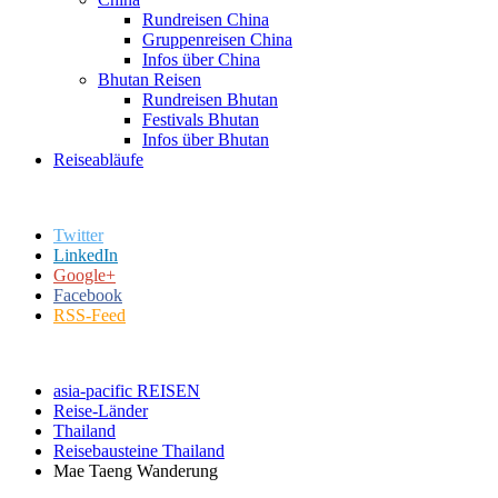
Rundreisen China
Gruppenreisen China
Infos über China
Bhutan Reisen
Rundreisen Bhutan
Festivals Bhutan
Infos über Bhutan
Reiseabläufe
Twitter
LinkedIn
Google+
Facebook
RSS-Feed
asia-pacific REISEN
Reise-Länder
Thailand
Reisebausteine Thailand
Mae Taeng Wanderung