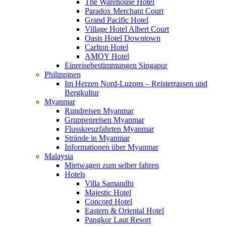
The Warehouse Hotel
Paradox Merchant Court
Grand Pacific Hotel
Village Hotel Albert Court
Oasis Hotel Downtown
Carlton Hotel
AMOY Hotel
Einreisebestimmungen Singapur
Philippinen
Im Herzen Nord-Luzons – Reisterrassen und
Bergkultur
Myanmar
Rundreisen Myanmar
Gruppenreisen Myanmar
Flusskreuzfahrten Myanmar
Strände in Myanmar
Informationen über Myanmar
Malaysia
Mietwagen zum selber fahren
Hotels
Villa Samandhi
Majestic Hotel
Concord Hotel
Eastern & Oriental Hotel
Pangkor Laut Resort