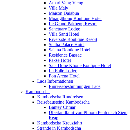
Amari Vang Vieng
Villa Maly
Maison Dalabua
Muangthong Boutique Hotel
Le Grand Pakbeng Resort
Sanctuary Lodge
Villa Santi Hotel
Riverside Boutique Resort
Settha Palace Hotel
Salana Boutique Hotel
Residence Bassac
Pakse Hotel
Sala Done Khone Boutique Hotel
La Folie Lodge
Pon Arena Hotel
Laos Informationen
Einreisebestimmungen Laos
Kambodscha
Kambodscha Rundreisen
Reisebausteine Kambodscha
Bantey Chmar
Überlandfahrt von Phnom Penh nach Siem
Reap
Kambodscha Kreuzfahrt
Strände in Kambodscha