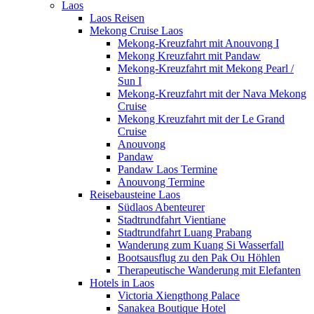
Laos
Laos Reisen
Mekong Cruise Laos
Mekong-Kreuzfahrt mit Anouvong I
Mekong Kreuzfahrt mit Pandaw
Mekong-Kreuzfahrt mit Mekong Pearl /
Sun I
Mekong-Kreuzfahrt mit der Nava Mekong
Cruise
Mekong Kreuzfahrt mit der Le Grand
Cruise
Anouvong
Pandaw
Pandaw Laos Termine
Anouvong Termine
Reisebausteine Laos
Südlaos Abenteurer
Stadtrundfahrt Vientiane
Stadtrundfahrt Luang Prabang
Wanderung zum Kuang Si Wasserfall
Bootsausflug zu den Pak Ou Höhlen
Therapeutische Wanderung mit Elefanten
Hotels in Laos
Victoria Xiengthong Palace
Sanakea Boutique Hotel