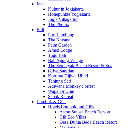
Java
Kultur in Jogjakarta
Höhepunkte Yogjakarta
Jogja Village Inn
The Phönix
Bali
Puri Lumbung
Tha Kayana
Palm Garden
Amed Lodge
Tugu Bali
Bali Agung Village
The Seminyak Beach Resort & Spa
Griya Santrian
Korurua Dijiwa Ubud
Tanjung Sari
Adiwana Monkey Forrest
Wapa Di Ume
Sanak Retreat
Lombok & Gilis
Hotels Lombok und Gilis
Aston Sunset Beach Rersort
Gili Eco Villas
Desa Dunia Beda Beach Resort
Mahamaya