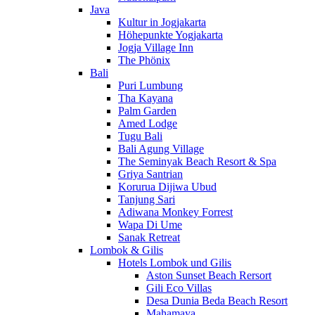
Java
Kultur in Jogjakarta
Höhepunkte Yogjakarta
Jogja Village Inn
The Phönix
Bali
Puri Lumbung
Tha Kayana
Palm Garden
Amed Lodge
Tugu Bali
Bali Agung Village
The Seminyak Beach Resort & Spa
Griya Santrian
Korurua Dijiwa Ubud
Tanjung Sari
Adiwana Monkey Forrest
Wapa Di Ume
Sanak Retreat
Lombok & Gilis
Hotels Lombok und Gilis
Aston Sunset Beach Rersort
Gili Eco Villas
Desa Dunia Beda Beach Resort
Mahamaya