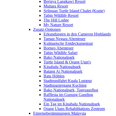
Berjaya Langkawi Resort
Mutiara Resort
Selingan Turtle Island Chalet (Kopie)
Tabin Wildlife Resort
The Hill Lodge
My Nature Resort
Zusatz-Optionen
Erkundungen in den Cameron Highlands
Taman Negara Abenteuer
Kulinarische Entdeckungstour
Borneo Abenteuer
Tabin Wildlife Safari
Bako Nationalpark
Turtle Island & Orang Utan's
Kinabalu Nationalpark
Batang Ai Nationalpark
Batu Höhlen
Stadtrundfahrt Kuala Lumpur
Stadtspaziergang Kuching
Bako Nationalpark, Tagesausflug
Rafflesia im Gunung Ganding
Nationalpark
Ein Tag im Kinabalu Nationalpark
Orang Utans Rehabilitations Zentrum
Einreisebestimmungen Malaysia