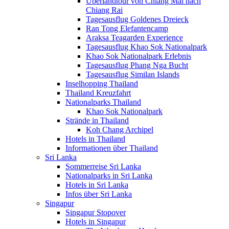
Überlandtour von Chiang Mai nach
Chiang Rai
Tagesausflug Goldenes Dreieck
Ran Tong Elefantencamp
Araksa Teagarden Experience
Tagesausflug Khao Sok Nationalpark
Khao Sok Nationalpark Erlebnis
Tagesausflug Phang Nga Bucht
Tagesausflug Similan Islands
Inselhopping Thailand
Thailand Kreuzfahrt
Nationalparks Thailand
Khao Sok Nationalpark
Strände in Thailand
Koh Chang Archipel
Hotels in Thailand
Informationen über Thailand
Sri Lanka
Sommerreise Sri Lanka
Nationalparks in Sri Lanka
Hotels in Sri Lanka
Infos über Sri Lanka
Singapur
Singapur Stopover
Hotels in Singapur