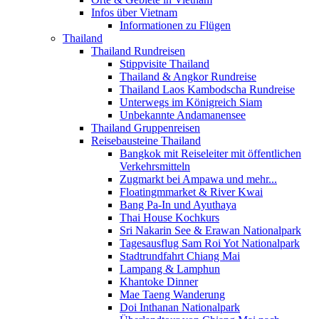
Infos über Vietnam
Informationen zu Flügen
Thailand
Thailand Rundreisen
Stippvisite Thailand
Thailand & Angkor Rundreise
Thailand Laos Kambodscha Rundreise
Unterwegs im Königreich Siam
Unbekannte Andamanensee
Thailand Gruppenreisen
Reisebausteine Thailand
Bangkok mit Reiseleiter mit öffentlichen
Verkehrsmitteln
Zugmarkt bei Ampawa und mehr...
Floatingmmarket & River Kwai
Bang Pa-In und Ayuthaya
Thai House Kochkurs
Sri Nakarin See & Erawan Nationalpark
Tagesausflug Sam Roi Yot Nationalpark
Stadtrundfahrt Chiang Mai
Lampang & Lamphun
Khantoke Dinner
Mae Taeng Wanderung
Doi Inthanan Nationalpark