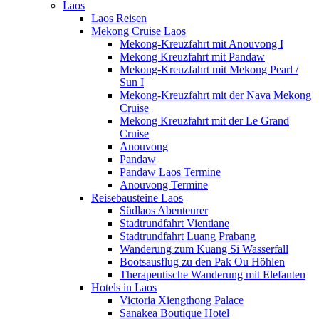
Laos
Laos Reisen
Mekong Cruise Laos
Mekong-Kreuzfahrt mit Anouvong I
Mekong Kreuzfahrt mit Pandaw
Mekong-Kreuzfahrt mit Mekong Pearl /
Sun I
Mekong-Kreuzfahrt mit der Nava Mekong
Cruise
Mekong Kreuzfahrt mit der Le Grand
Cruise
Anouvong
Pandaw
Pandaw Laos Termine
Anouvong Termine
Reisebausteine Laos
Südlaos Abenteurer
Stadtrundfahrt Vientiane
Stadtrundfahrt Luang Prabang
Wanderung zum Kuang Si Wasserfall
Bootsausflug zu den Pak Ou Höhlen
Therapeutische Wanderung mit Elefanten
Hotels in Laos
Victoria Xiengthong Palace
Sanakea Boutique Hotel