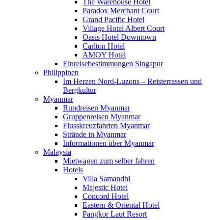
The Warehouse Hotel
Paradox Merchant Court
Grand Pacific Hotel
Village Hotel Albert Court
Oasis Hotel Downtown
Carlton Hotel
AMOY Hotel
Einreisebestimmungen Singapur
Philippinen
Im Herzen Nord-Luzons – Reisterrassen und
Bergkultur
Myanmar
Rundreisen Myanmar
Gruppenreisen Myanmar
Flusskreuzfahrten Myanmar
Strände in Myanmar
Informationen über Myanmar
Malaysia
Mietwagen zum selber fahren
Hotels
Villa Samandhi
Majestic Hotel
Concord Hotel
Eastern & Oriental Hotel
Pangkor Laut Resort