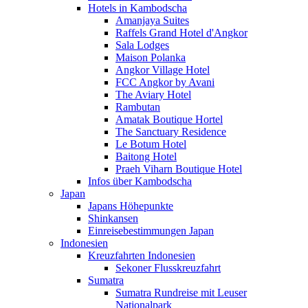
Hotels in Kambodscha
Amanjaya Suites
Raffels Grand Hotel d'Angkor
Sala Lodges
Maison Polanka
Angkor Village Hotel
FCC Angkor by Avani
The Aviary Hotel
Rambutan
Amatak Boutique Hortel
The Sanctuary Residence
Le Botum Hotel
Baitong Hotel
Praeh Viharn Boutique Hotel
Infos über Kambodscha
Japan
Japans Höhepunkte
Shinkansen
Einreisebestimmungen Japan
Indonesien
Kreuzfahrten Indonesien
Sekoner Flusskreuzfahrt
Sumatra
Sumatra Rundreise mit Leuser
Nationalpark