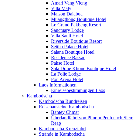
Amari Vang Vieng
Villa Maly
Maison Dalabua
Muangthong Boutique Hotel
Le Grand Pakbeng Resort
Sanctuary Lodge
Villa Santi Hotel
Riverside Boutique Resort
Settha Palace Hotel
Salana Boutique Hotel
Residence Bassac
Pakse Hotel
Sala Done Khone Boutique Hotel
La Folie Lodge
Pon Arena Hotel
Laos Informationen
Einreisebestimmungen Laos
Kambodscha
Kambodscha Rundreisen
Reisebausteine Kambodscha
Bantey Chmar
Überlandfahrt von Phnom Penh nach Siem
Reap
Kambodscha Kreuzfahrt
Strände in Kambodscha