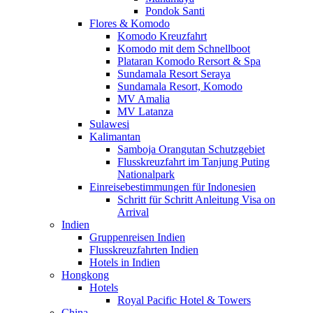
Pondok Santi
Flores & Komodo
Komodo Kreuzfahrt
Komodo mit dem Schnellboot
Plataran Komodo Rersort & Spa
Sundamala Resort Seraya
Sundamala Resort, Komodo
MV Amalia
MV Latanza
Sulawesi
Kalimantan
Samboja Orangutan Schutzgebiet
Flusskreuzfahrt im Tanjung Puting
Nationalpark
Einreisebestimmungen für Indonesien
Schritt für Schritt Anleitung Visa on
Arrival
Indien
Gruppenreisen Indien
Flusskreuzfahrten Indien
Hotels in Indien
Hongkong
Hotels
Royal Pacific Hotel & Towers
China