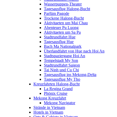
Wasserpuppen-Theater
Tagesausflug Halong-Bucht
Parfüm Pagode
Trockene Halong-Bucht
Aktivitaeten um Mai Chau
Abenteuer Pu Luong
Aktivitaeten um Sa Pa
Stadtrundfahrt Hue
Tagesausflug Hue
Bach Ma Nationalpark
Überlandfahrt von Hue nach Hoi An
Stadtspaziergang Hoi An
Tempelstadt My Son
Stadtrundfahrt Saigon
Tai Ninh und Cu Chi
Tagesausflug ins Mekong-Delta
Tagesausflug My Tho
Kreuzfahrten Halong-Bucht
La Regina Grand
Phönix Cruise
Mekong Kreuzfahrt
Mekong Navigator
Strände in Vietnam
Hotels in Vietnam
Orte & Gebiete in Vietnam