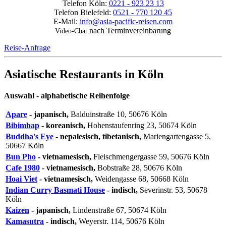
Telefon Köln:
0221 - 923 23 13
Telefon Bielefeld:
0521 - 770 120 45
E-Mail:
info@asia-pacific-reisen.com
nach Terminvereinbarung
Video-Chat
Reise-Anfrage
Asiatische Restaurants in Köln
Auswahl - alphabetische Reihenfolge
Apare
- japanisch,
Balduinstraße 10, 50676 Köln
Bibimbap
- koreanisch,
Hohenstaufenring 23, 50674 Köln
Buddha's Eye
- nepalesisch, tibetanisch,
Mariengartengasse 5,
50667 Köln
Bun Pho
- vietnamesisch,
Fleischmengergasse
59,
50676 Köln
Cafe 1980
- vietnamesisch,
Bobstraße 28, 50676 Köln
Hoai Viet
- vietnamesisch,
Weidengasse 68, 50668 Köln
Indian Curry Basmati House
- indisch,
Severinstr. 53, 50678
Köln
Kaizen
- japanisch,
Lindenstraße 67, 50674 Köln
Kamasutra
- indisch,
Weyerstr. 114, 50676 Köln