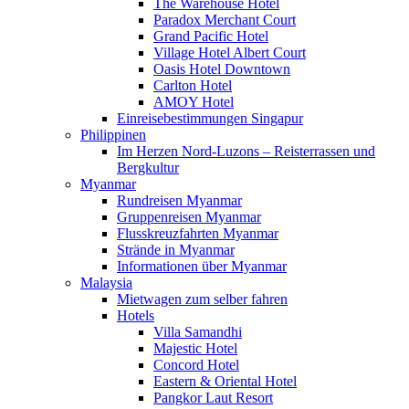
The Warehouse Hotel
Paradox Merchant Court
Grand Pacific Hotel
Village Hotel Albert Court
Oasis Hotel Downtown
Carlton Hotel
AMOY Hotel
Einreisebestimmungen Singapur
Philippinen
Im Herzen Nord-Luzons – Reisterrassen und
Bergkultur
Myanmar
Rundreisen Myanmar
Gruppenreisen Myanmar
Flusskreuzfahrten Myanmar
Strände in Myanmar
Informationen über Myanmar
Malaysia
Mietwagen zum selber fahren
Hotels
Villa Samandhi
Majestic Hotel
Concord Hotel
Eastern & Oriental Hotel
Pangkor Laut Resort