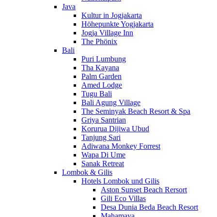
Java
Kultur in Jogjakarta
Höhepunkte Yogjakarta
Jogja Village Inn
The Phönix
Bali
Puri Lumbung
Tha Kayana
Palm Garden
Amed Lodge
Tugu Bali
Bali Agung Village
The Seminyak Beach Resort & Spa
Griya Santrian
Korurua Dijiwa Ubud
Tanjung Sari
Adiwana Monkey Forrest
Wapa Di Ume
Sanak Retreat
Lombok & Gilis
Hotels Lombok und Gilis
Aston Sunset Beach Rersort
Gili Eco Villas
Desa Dunia Beda Beach Resort
Mahamaya