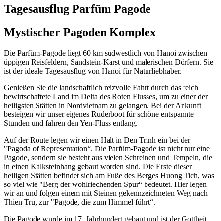
Tagesausflug Parfüm Pagode
Mystischer Pagoden Komplex
Die Parfüm-Pagode liegt 60 km südwestlich von Hanoi zwischen
üppigen Reisfeldern, Sandstein-Karst und malerischen Dörfern. Sie
ist der ideale Tagesausflug von Hanoi für Naturliebhaber.
Genießen Sie die landschaftlich reizvolle Fahrt durch das reich
bewirtschaftete Land im Delta des Roten Flusses, um zu einer der
heiligsten Stätten in Nordvietnam zu gelangen. Bei der Ankunft
besteigen wir unser eigenes Ruderboot für schöne entspannte
Stunden und fahren den Yen-Fluss entlang.
Auf der Route legen wir einen Halt in Den Trinh ein bei der
"Pagoda of Representation“. Die Parfüm-Pagode ist nicht nur eine
Pagode, sondern sie besteht aus vielen Schreinen und Tempeln, die
in einen Kalksteinhang gebaut worden sind. Die Erste dieser
heiligen Stätten befindet sich am Fuße des Berges Huong Tich, was
so viel wie "Berg der wohlriechenden Spur“ bedeutet. Hier legen
wir an und folgen einem mit Steinen gekennzeichneten Weg nach
Thien Tru, zur "Pagode, die zum Himmel führt“.
Die Pagode wurde im 17. Jahrhundert gebaut und ist der Gottheit