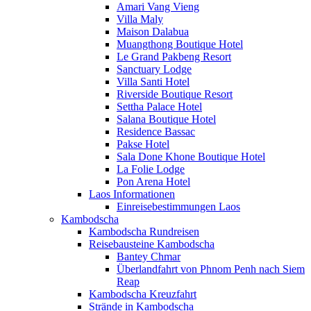
Amari Vang Vieng
Villa Maly
Maison Dalabua
Muangthong Boutique Hotel
Le Grand Pakbeng Resort
Sanctuary Lodge
Villa Santi Hotel
Riverside Boutique Resort
Settha Palace Hotel
Salana Boutique Hotel
Residence Bassac
Pakse Hotel
Sala Done Khone Boutique Hotel
La Folie Lodge
Pon Arena Hotel
Laos Informationen
Einreisebestimmungen Laos
Kambodscha
Kambodscha Rundreisen
Reisebausteine Kambodscha
Bantey Chmar
Überlandfahrt von Phnom Penh nach Siem
Reap
Kambodscha Kreuzfahrt
Strände in Kambodscha