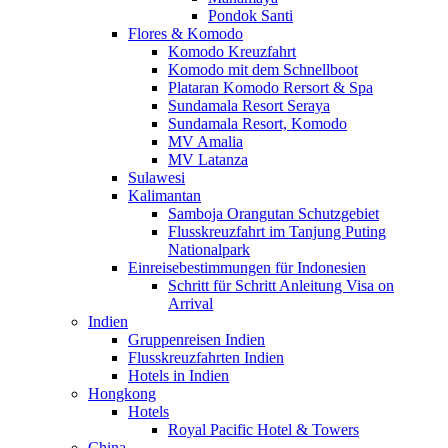
Pondok Santi
Flores & Komodo
Komodo Kreuzfahrt
Komodo mit dem Schnellboot
Plataran Komodo Rersort & Spa
Sundamala Resort Seraya
Sundamala Resort, Komodo
MV Amalia
MV Latanza
Sulawesi
Kalimantan
Samboja Orangutan Schutzgebiet
Flusskreuzfahrt im Tanjung Puting
Nationalpark
Einreisebestimmungen für Indonesien
Schritt für Schritt Anleitung Visa on
Arrival
Indien
Gruppenreisen Indien
Flusskreuzfahrten Indien
Hotels in Indien
Hongkong
Hotels
Royal Pacific Hotel & Towers
China