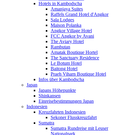
Hotels in Kambodscha
Amanjaya Suites
Raffels Grand Hotel d'Angkor
Sala Lodges
Maison Polanka
Angkor Village Hotel
FCC Angkor by Avani
The Aviary Hotel
Rambutan
Amatak Boutique Hortel
The Sanctuary Residence
Le Botum Hotel
Baitong Hotel
Praeh Viharn Boutique Hotel
Infos über Kambodscha
Japan
Japans Höhepunkte
Shinkansen
Einreisebestimmungen Japan
Indonesien
Kreuzfahrten Indonesien
Sekoner Flusskreuzfahrt
Sumatra
Sumatra Rundreise mit Leuser
Nationalpark