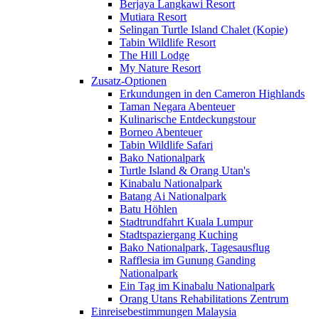
Berjaya Langkawi Resort
Mutiara Resort
Selingan Turtle Island Chalet (Kopie)
Tabin Wildlife Resort
The Hill Lodge
My Nature Resort
Zusatz-Optionen
Erkundungen in den Cameron Highlands
Taman Negara Abenteuer
Kulinarische Entdeckungstour
Borneo Abenteuer
Tabin Wildlife Safari
Bako Nationalpark
Turtle Island & Orang Utan's
Kinabalu Nationalpark
Batang Ai Nationalpark
Batu Höhlen
Stadtrundfahrt Kuala Lumpur
Stadtspaziergang Kuching
Bako Nationalpark, Tagesausflug
Rafflesia im Gunung Ganding
Nationalpark
Ein Tag im Kinabalu Nationalpark
Orang Utans Rehabilitations Zentrum
Einreisebestimmungen Malaysia