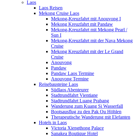
Laos
Laos Reisen
Mekong Cruise Laos
Mekong-Kreuzfahrt mit Anouvong I
Mekong Kreuzfahrt mit Pandaw
Mekong-Kreuzfahrt mit Mekong Pearl /
Sun I
Mekong-Kreuzfahrt mit der Nava Mekong
Cruise
Mekong Kreuzfahrt mit der Le Grand
Cruise
Anouvong
Pandaw
Pandaw Laos Termine
Anouvong Termine
Reisebausteine Laos
Südlaos Abenteurer
Stadtrundfahrt Vientiane
Stadtrundfahrt Luang Prabang
Wanderung zum Kuang Si Wasserfall
Bootsausflug zu den Pak Ou Höhlen
Therapeutische Wanderung mit Elefanten
Hotels in Laos
Victoria Xiengthong Palace
Sanakea Boutique Hotel