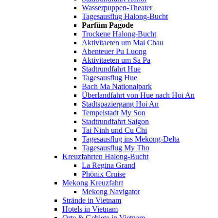
Wasserpuppen-Theater
Tagesausflug Halong-Bucht
Parfüm Pagode
Trockene Halong-Bucht
Aktivitaeten um Mai Chau
Abenteuer Pu Luong
Aktivitaeten um Sa Pa
Stadtrundfahrt Hue
Tagesausflug Hue
Bach Ma Nationalpark
Überlandfahrt von Hue nach Hoi An
Stadtspaziergang Hoi An
Tempelstadt My Son
Stadtrundfahrt Saigon
Tai Ninh und Cu Chi
Tagesausflug ins Mekong-Delta
Tagesausflug My Tho
Kreuzfahrten Halong-Bucht
La Regina Grand
Phönix Cruise
Mekong Kreuzfahrt
Mekong Navigator
Strände in Vietnam
Hotels in Vietnam
Orte & Gebiete in Vietnam