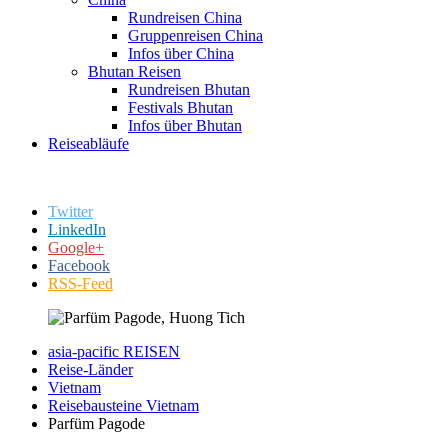
Rundreisen China
Gruppenreisen China
Infos über China
Bhutan Reisen
Rundreisen Bhutan
Festivals Bhutan
Infos über Bhutan
Reiseabläufe
Twitter
LinkedIn
Google+
Facebook
RSS-Feed
asia-pacific REISEN
Reise-Länder
Vietnam
Reisebausteine Vietnam
Parfüm Pagode