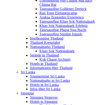
Überlandtour von Chiang Mai nach
Chiang Rai
Tagesausflug Goldenes Dreieck
Ran Tong Elefantencamp
Araksa Teagarden Experience
Tagesausflug Khao Sok Nationalpark
Khao Sok Nationalpark Erlebnis
Tagesausflug Phang Nga Bucht
Tagesausflug Similan Islands
Inselhopping Thailand
Thailand Kreuzfahrt
Nationalparks Thailand
Khao Sok Nationalpark
Strände in Thailand
Koh Chang Archipel
Hotels in Thailand
Informationen über Thailand
Sri Lanka
Sommerreise Sri Lanka
Nationalparks in Sri Lanka
Hotels in Sri Lanka
Infos über Sri Lanka
Singapur
Singapur Stopover
Hotels in Singapur