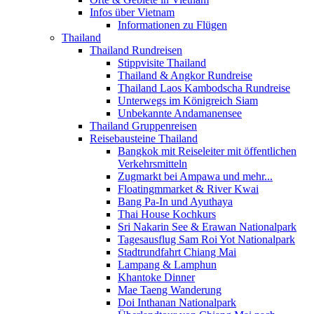
Infos über Vietnam
Informationen zu Flügen
Thailand
Thailand Rundreisen
Stippvisite Thailand
Thailand & Angkor Rundreise
Thailand Laos Kambodscha Rundreise
Unterwegs im Königreich Siam
Unbekannte Andamanensee
Thailand Gruppenreisen
Reisebausteine Thailand
Bangkok mit Reiseleiter mit öffentlichen
Verkehrsmitteln
Zugmarkt bei Ampawa und mehr...
Floatingmmarket & River Kwai
Bang Pa-In und Ayuthaya
Thai House Kochkurs
Sri Nakarin See & Erawan Nationalpark
Tagesausflug Sam Roi Yot Nationalpark
Stadtrundfahrt Chiang Mai
Lampang & Lamphun
Khantoke Dinner
Mae Taeng Wanderung
Doi Inthanan Nationalpark