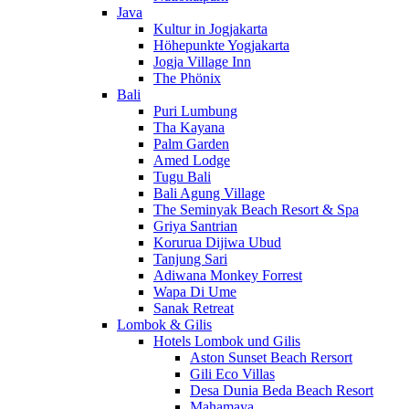
Java
Kultur in Jogjakarta
Höhepunkte Yogjakarta
Jogja Village Inn
The Phönix
Bali
Puri Lumbung
Tha Kayana
Palm Garden
Amed Lodge
Tugu Bali
Bali Agung Village
The Seminyak Beach Resort & Spa
Griya Santrian
Korurua Dijiwa Ubud
Tanjung Sari
Adiwana Monkey Forrest
Wapa Di Ume
Sanak Retreat
Lombok & Gilis
Hotels Lombok und Gilis
Aston Sunset Beach Rersort
Gili Eco Villas
Desa Dunia Beda Beach Resort
Mahamaya