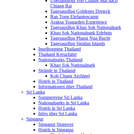
Überlandtour von Chiang Mai nach
Chiang Rai
Tagesausflug Goldenes Dreieck
Ran Tong Elefantencamp
Araksa Teagarden Experience
Tagesausflug Khao Sok Nationalpark
Khao Sok Nationalpark Erlebnis
Tagesausflug Phang Nga Bucht
Tagesausflug Similan Islands
Inselhopping Thailand
Thailand Kreuzfahrt
Nationalparks Thailand
Khao Sok Nationalpark
Strände in Thailand
Koh Chang Archipel
Hotels in Thailand
Informationen über Thailand
Sri Lanka
Sommerreise Sri Lanka
Nationalparks in Sri Lanka
Hotels in Sri Lanka
Infos über Sri Lanka
Singapur
Singapur Stopover
Hotels in Singapur