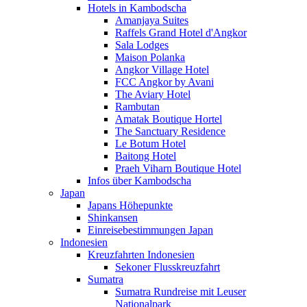
Hotels in Kambodscha
Amanjaya Suites
Raffels Grand Hotel d'Angkor
Sala Lodges
Maison Polanka
Angkor Village Hotel
FCC Angkor by Avani
The Aviary Hotel
Rambutan
Amatak Boutique Hortel
The Sanctuary Residence
Le Botum Hotel
Baitong Hotel
Praeh Viharn Boutique Hotel
Infos über Kambodscha
Japan
Japans Höhepunkte
Shinkansen
Einreisebestimmungen Japan
Indonesien
Kreuzfahrten Indonesien
Sekoner Flusskreuzfahrt
Sumatra
Sumatra Rundreise mit Leuser
Nationalpark