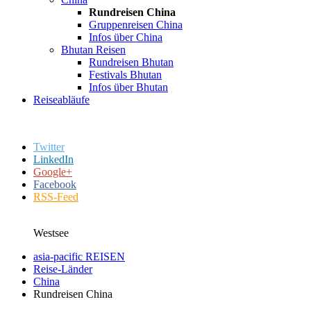
Rundreisen China
Gruppenreisen China
Infos über China
Bhutan Reisen
Rundreisen Bhutan
Festivals Bhutan
Infos über Bhutan
Reiseabläufe
Twitter
LinkedIn
Google+
Facebook
RSS-Feed
Westsee
asia-pacific REISEN
Reise-Länder
China
Rundreisen China