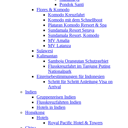
Pondok Santi
Flores & Komodo
Komodo Kreuzfahrt
Komodo mit dem Schnellboot
Plataran Komodo Rersort & Spa
Sundamala Resort Seraya
Sundamala Resort, Komodo
MV Amalia
MV Latanza
Sulawesi
Kalimantan
Samboja Orangutan Schutzgebiet
Flusskreuzfahrt im Tanjung Puting
Nationalpark
Einreisebestimmungen für Indonesien
Schritt für Schritt Anleitung Visa on
Arrival
Indien
Gruppenreisen Indien
Flusskreuzfahrten Indien
Hotels in Indien
Hongkong
Hotels
Royal Pacific Hotel & Towers
China