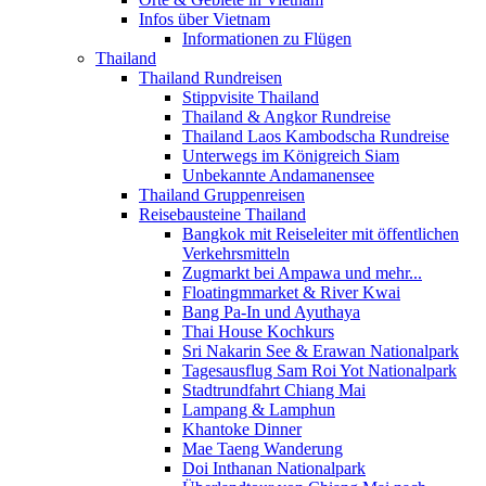
Infos über Vietnam
Informationen zu Flügen
Thailand
Thailand Rundreisen
Stippvisite Thailand
Thailand & Angkor Rundreise
Thailand Laos Kambodscha Rundreise
Unterwegs im Königreich Siam
Unbekannte Andamanensee
Thailand Gruppenreisen
Reisebausteine Thailand
Bangkok mit Reiseleiter mit öffentlichen
Verkehrsmitteln
Zugmarkt bei Ampawa und mehr...
Floatingmmarket & River Kwai
Bang Pa-In und Ayuthaya
Thai House Kochkurs
Sri Nakarin See & Erawan Nationalpark
Tagesausflug Sam Roi Yot Nationalpark
Stadtrundfahrt Chiang Mai
Lampang & Lamphun
Khantoke Dinner
Mae Taeng Wanderung
Doi Inthanan Nationalpark