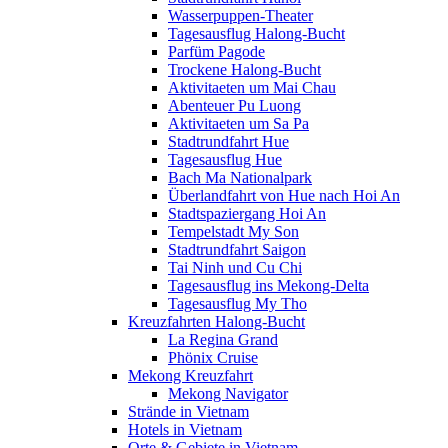
Wasserpuppen-Theater
Tagesausflug Halong-Bucht
Parfüm Pagode
Trockene Halong-Bucht
Aktivitaeten um Mai Chau
Abenteuer Pu Luong
Aktivitaeten um Sa Pa
Stadtrundfahrt Hue
Tagesausflug Hue
Bach Ma Nationalpark
Überlandfahrt von Hue nach Hoi An
Stadtspaziergang Hoi An
Tempelstadt My Son
Stadtrundfahrt Saigon
Tai Ninh und Cu Chi
Tagesausflug ins Mekong-Delta
Tagesausflug My Tho
Kreuzfahrten Halong-Bucht
La Regina Grand
Phönix Cruise
Mekong Kreuzfahrt
Mekong Navigator
Strände in Vietnam
Hotels in Vietnam
Orte & Gebiete in Vietnam