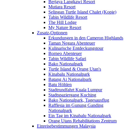
Berjaya Langkawi Resort
Mutiara Resort
Selingan Turtle Island Chalet (Kopie)
Tabin Wildlife Resort
The Hill Lodge
My Nature Resort
Zusatz-Optionen
Erkundungen in den Cameron Highlands
Taman Negara Abenteuer
Kulinarische Entdeckungstour
Borneo Abenteuer
Tabin Wildlife Safari
Bako Nationalpark
Turtle Island & Orang Utan's
Kinabalu Nationalpark
Batang Ai Nationalpark
Batu Höhlen
Stadtrundfahrt Kuala Lumpur
Stadtspaziergang Kuching
Bako Nationalpark, Tagesausflug
Rafflesia im Gunung Ganding
Nationalpark
Ein Tag im Kinabalu Nationalpark
Orang Utans Rehabilitations Zentrum
Einreisebestimmungen Malaysia