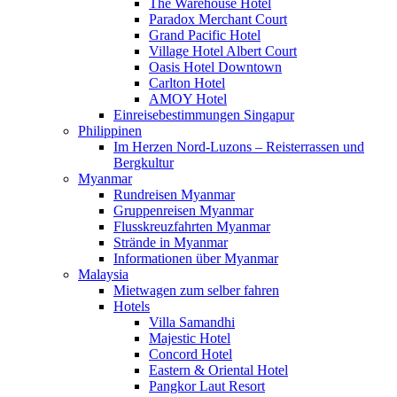
The Warehouse Hotel
Paradox Merchant Court
Grand Pacific Hotel
Village Hotel Albert Court
Oasis Hotel Downtown
Carlton Hotel
AMOY Hotel
Einreisebestimmungen Singapur
Philippinen
Im Herzen Nord-Luzons – Reisterrassen und
Bergkultur
Myanmar
Rundreisen Myanmar
Gruppenreisen Myanmar
Flusskreuzfahrten Myanmar
Strände in Myanmar
Informationen über Myanmar
Malaysia
Mietwagen zum selber fahren
Hotels
Villa Samandhi
Majestic Hotel
Concord Hotel
Eastern & Oriental Hotel
Pangkor Laut Resort