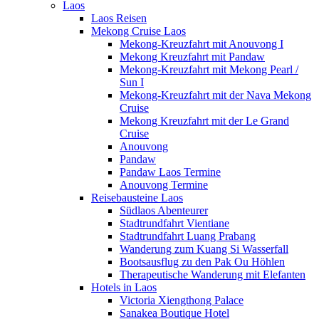
Laos
Laos Reisen
Mekong Cruise Laos
Mekong-Kreuzfahrt mit Anouvong I
Mekong Kreuzfahrt mit Pandaw
Mekong-Kreuzfahrt mit Mekong Pearl /
Sun I
Mekong-Kreuzfahrt mit der Nava Mekong
Cruise
Mekong Kreuzfahrt mit der Le Grand
Cruise
Anouvong
Pandaw
Pandaw Laos Termine
Anouvong Termine
Reisebausteine Laos
Südlaos Abenteurer
Stadtrundfahrt Vientiane
Stadtrundfahrt Luang Prabang
Wanderung zum Kuang Si Wasserfall
Bootsausflug zu den Pak Ou Höhlen
Therapeutische Wanderung mit Elefanten
Hotels in Laos
Victoria Xiengthong Palace
Sanakea Boutique Hotel