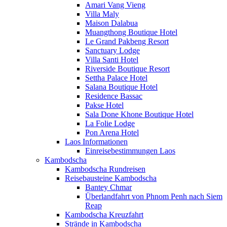
Amari Vang Vieng
Villa Maly
Maison Dalabua
Muangthong Boutique Hotel
Le Grand Pakbeng Resort
Sanctuary Lodge
Villa Santi Hotel
Riverside Boutique Resort
Settha Palace Hotel
Salana Boutique Hotel
Residence Bassac
Pakse Hotel
Sala Done Khone Boutique Hotel
La Folie Lodge
Pon Arena Hotel
Laos Informationen
Einreisebestimmungen Laos
Kambodscha
Kambodscha Rundreisen
Reisebausteine Kambodscha
Bantey Chmar
Überlandfahrt von Phnom Penh nach Siem
Reap
Kambodscha Kreuzfahrt
Strände in Kambodscha