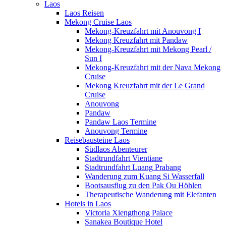
Laos
Laos Reisen
Mekong Cruise Laos
Mekong-Kreuzfahrt mit Anouvong I
Mekong Kreuzfahrt mit Pandaw
Mekong-Kreuzfahrt mit Mekong Pearl /
Sun I
Mekong-Kreuzfahrt mit der Nava Mekong
Cruise
Mekong Kreuzfahrt mit der Le Grand
Cruise
Anouvong
Pandaw
Pandaw Laos Termine
Anouvong Termine
Reisebausteine Laos
Südlaos Abenteurer
Stadtrundfahrt Vientiane
Stadtrundfahrt Luang Prabang
Wanderung zum Kuang Si Wasserfall
Bootsausflug zu den Pak Ou Höhlen
Therapeutische Wanderung mit Elefanten
Hotels in Laos
Victoria Xiengthong Palace
Sanakea Boutique Hotel