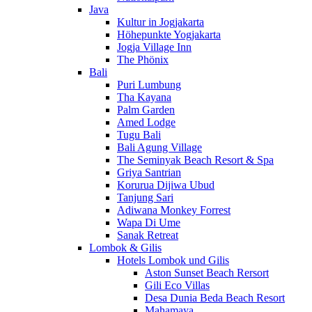
Java
Kultur in Jogjakarta
Höhepunkte Yogjakarta
Jogja Village Inn
The Phönix
Bali
Puri Lumbung
Tha Kayana
Palm Garden
Amed Lodge
Tugu Bali
Bali Agung Village
The Seminyak Beach Resort & Spa
Griya Santrian
Korurua Dijiwa Ubud
Tanjung Sari
Adiwana Monkey Forrest
Wapa Di Ume
Sanak Retreat
Lombok & Gilis
Hotels Lombok und Gilis
Aston Sunset Beach Rersort
Gili Eco Villas
Desa Dunia Beda Beach Resort
Mahamaya