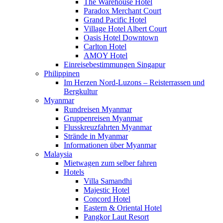
The Warehouse Hotel
Paradox Merchant Court
Grand Pacific Hotel
Village Hotel Albert Court
Oasis Hotel Downtown
Carlton Hotel
AMOY Hotel
Einreisebestimmungen Singapur
Philippinen
Im Herzen Nord-Luzons – Reisterrassen und
Bergkultur
Myanmar
Rundreisen Myanmar
Gruppenreisen Myanmar
Flusskreuzfahrten Myanmar
Strände in Myanmar
Informationen über Myanmar
Malaysia
Mietwagen zum selber fahren
Hotels
Villa Samandhi
Majestic Hotel
Concord Hotel
Eastern & Oriental Hotel
Pangkor Laut Resort