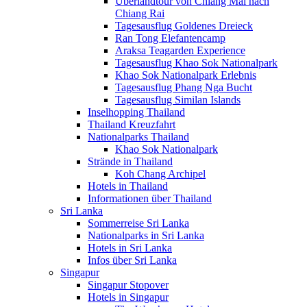
Überlandtour von Chiang Mai nach
Chiang Rai
Tagesausflug Goldenes Dreieck
Ran Tong Elefantencamp
Araksa Teagarden Experience
Tagesausflug Khao Sok Nationalpark
Khao Sok Nationalpark Erlebnis
Tagesausflug Phang Nga Bucht
Tagesausflug Similan Islands
Inselhopping Thailand
Thailand Kreuzfahrt
Nationalparks Thailand
Khao Sok Nationalpark
Strände in Thailand
Koh Chang Archipel
Hotels in Thailand
Informationen über Thailand
Sri Lanka
Sommerreise Sri Lanka
Nationalparks in Sri Lanka
Hotels in Sri Lanka
Infos über Sri Lanka
Singapur
Singapur Stopover
Hotels in Singapur