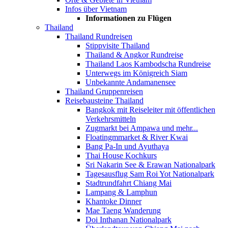
Infos über Vietnam
Informationen zu Flügen
Thailand
Thailand Rundreisen
Stippvisite Thailand
Thailand & Angkor Rundreise
Thailand Laos Kambodscha Rundreise
Unterwegs im Königreich Siam
Unbekannte Andamanensee
Thailand Gruppenreisen
Reisebausteine Thailand
Bangkok mit Reiseleiter mit öffentlichen
Verkehrsmitteln
Zugmarkt bei Ampawa und mehr...
Floatingmmarket & River Kwai
Bang Pa-In und Ayuthaya
Thai House Kochkurs
Sri Nakarin See & Erawan Nationalpark
Tagesausflug Sam Roi Yot Nationalpark
Stadtrundfahrt Chiang Mai
Lampang & Lamphun
Khantoke Dinner
Mae Taeng Wanderung
Doi Inthanan Nationalpark