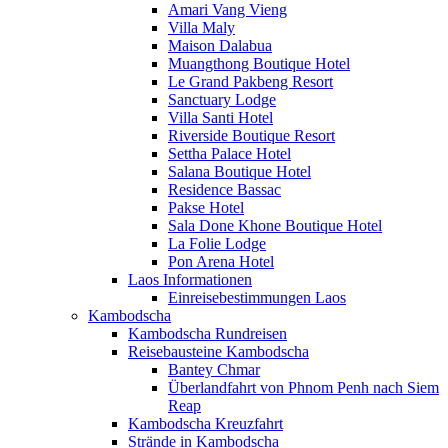
Amari Vang Vieng
Villa Maly
Maison Dalabua
Muangthong Boutique Hotel
Le Grand Pakbeng Resort
Sanctuary Lodge
Villa Santi Hotel
Riverside Boutique Resort
Settha Palace Hotel
Salana Boutique Hotel
Residence Bassac
Pakse Hotel
Sala Done Khone Boutique Hotel
La Folie Lodge
Pon Arena Hotel
Laos Informationen
Einreisebestimmungen Laos
Kambodscha
Kambodscha Rundreisen
Reisebausteine Kambodscha
Bantey Chmar
Überlandfahrt von Phnom Penh nach Siem
Reap
Kambodscha Kreuzfahrt
Strände in Kambodscha