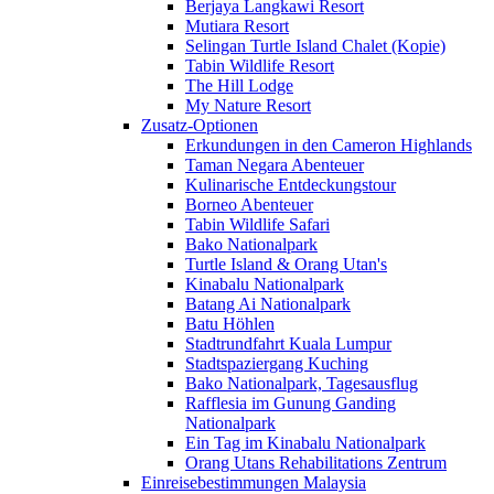
Berjaya Langkawi Resort
Mutiara Resort
Selingan Turtle Island Chalet (Kopie)
Tabin Wildlife Resort
The Hill Lodge
My Nature Resort
Zusatz-Optionen
Erkundungen in den Cameron Highlands
Taman Negara Abenteuer
Kulinarische Entdeckungstour
Borneo Abenteuer
Tabin Wildlife Safari
Bako Nationalpark
Turtle Island & Orang Utan's
Kinabalu Nationalpark
Batang Ai Nationalpark
Batu Höhlen
Stadtrundfahrt Kuala Lumpur
Stadtspaziergang Kuching
Bako Nationalpark, Tagesausflug
Rafflesia im Gunung Ganding
Nationalpark
Ein Tag im Kinabalu Nationalpark
Orang Utans Rehabilitations Zentrum
Einreisebestimmungen Malaysia