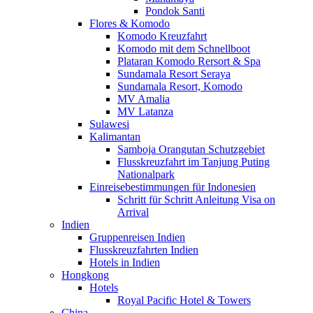
Pondok Santi
Flores & Komodo
Komodo Kreuzfahrt
Komodo mit dem Schnellboot
Plataran Komodo Rersort & Spa
Sundamala Resort Seraya
Sundamala Resort, Komodo
MV Amalia
MV Latanza
Sulawesi
Kalimantan
Samboja Orangutan Schutzgebiet
Flusskreuzfahrt im Tanjung Puting
Nationalpark
Einreisebestimmungen für Indonesien
Schritt für Schritt Anleitung Visa on
Arrival
Indien
Gruppenreisen Indien
Flusskreuzfahrten Indien
Hotels in Indien
Hongkong
Hotels
Royal Pacific Hotel & Towers
China