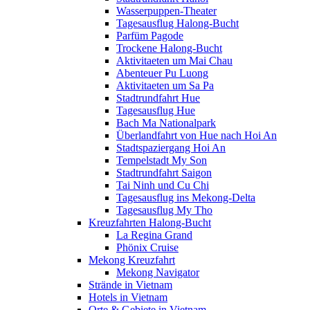
Wasserpuppen-Theater
Tagesausflug Halong-Bucht
Parfüm Pagode
Trockene Halong-Bucht
Aktivitaeten um Mai Chau
Abenteuer Pu Luong
Aktivitaeten um Sa Pa
Stadtrundfahrt Hue
Tagesausflug Hue
Bach Ma Nationalpark
Überlandfahrt von Hue nach Hoi An
Stadtspaziergang Hoi An
Tempelstadt My Son
Stadtrundfahrt Saigon
Tai Ninh und Cu Chi
Tagesausflug ins Mekong-Delta
Tagesausflug My Tho
Kreuzfahrten Halong-Bucht
La Regina Grand
Phönix Cruise
Mekong Kreuzfahrt
Mekong Navigator
Strände in Vietnam
Hotels in Vietnam
Orte & Gebiete in Vietnam