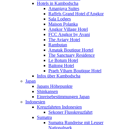
Hotels in Kambodscha
Amanjaya Suites
Raffels Grand Hotel d'Angkor
Sala Lodges
Maison Polanka
Angkor Village Hotel
FCC Angkor by Avani
The Aviary Hotel
Rambutan
Amatak Boutique Hortel
The Sanctuary Residence
Le Botum Hotel
Baitong Hotel
Praeh Viharn Boutique Hotel
Infos über Kambodscha
Japan
Japans Höhepunkte
Shinkansen
Einreisebestimmungen Japan
Indonesien
Kreuzfahrten Indonesien
Sekoner Flusskreuzfahrt
Sumatra
Sumatra Rundreise mit Leuser
Nationalpark