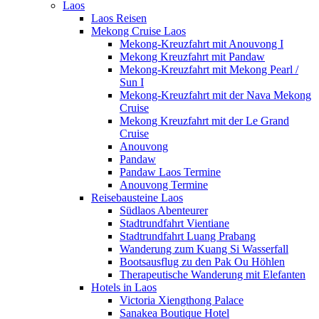
Laos
Laos Reisen
Mekong Cruise Laos
Mekong-Kreuzfahrt mit Anouvong I
Mekong Kreuzfahrt mit Pandaw
Mekong-Kreuzfahrt mit Mekong Pearl /
Sun I
Mekong-Kreuzfahrt mit der Nava Mekong
Cruise
Mekong Kreuzfahrt mit der Le Grand
Cruise
Anouvong
Pandaw
Pandaw Laos Termine
Anouvong Termine
Reisebausteine Laos
Südlaos Abenteurer
Stadtrundfahrt Vientiane
Stadtrundfahrt Luang Prabang
Wanderung zum Kuang Si Wasserfall
Bootsausflug zu den Pak Ou Höhlen
Therapeutische Wanderung mit Elefanten
Hotels in Laos
Victoria Xiengthong Palace
Sanakea Boutique Hotel