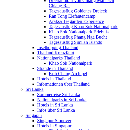
Überlandtour von Chiang Mai nach
Chiang Rai
Tagesausflug Goldenes Dreieck
Ran Tong Elefantencamp
Araksa Teagarden Experience
Tagesausflug Khao Sok Nationalpark
Khao Sok Nationalpark Erlebnis
Tagesausflug Phang Nga Bucht
Tagesausflug Similan Islands
Inselhopping Thailand
Thailand Kreuzfahrt
Nationalparks Thailand
Khao Sok Nationalpark
Strände in Thailand
Koh Chang Archipel
Hotels in Thailand
Informationen über Thailand
Sri Lanka
Sommerreise Sri Lanka
Nationalparks in Sri Lanka
Hotels in Sri Lanka
Infos über Sri Lanka
Singapur
Singapur Stopover
Hotels in Singapur