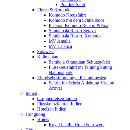
Pondok Santi
Flores & Komodo
Komodo Kreuzfahrt
Komodo mit dem Schnellboot
Plataran Komodo Rersort & Spa
Sundamala Resort Seraya
Sundamala Resort, Komodo
MV Amalia
MV Latanza
Sulawesi
Kalimantan
Samboja Orangutan Schutzgebiet
Flusskreuzfahrt im Tanjung Puting
Nationalpark
Einreisebestimmungen für Indonesien
Schritt für Schritt Anleitung Visa on
Arrival
Indien
Gruppenreisen Indien
Flusskreuzfahrten Indien
Hotels in Indien
Hongkong
Hotels
Royal Pacific Hotel & Towers
China