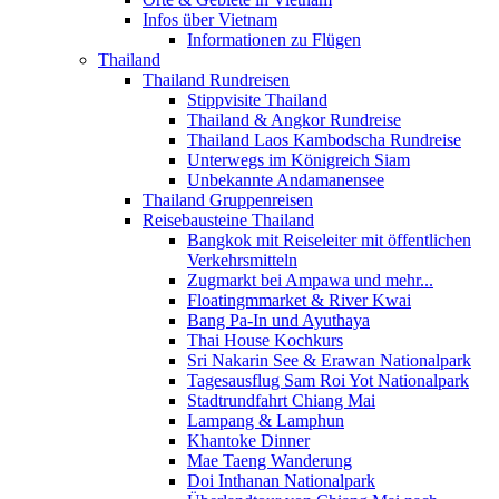
Infos über Vietnam
Informationen zu Flügen
Thailand
Thailand Rundreisen
Stippvisite Thailand
Thailand & Angkor Rundreise
Thailand Laos Kambodscha Rundreise
Unterwegs im Königreich Siam
Unbekannte Andamanensee
Thailand Gruppenreisen
Reisebausteine Thailand
Bangkok mit Reiseleiter mit öffentlichen
Verkehrsmitteln
Zugmarkt bei Ampawa und mehr...
Floatingmmarket & River Kwai
Bang Pa-In und Ayuthaya
Thai House Kochkurs
Sri Nakarin See & Erawan Nationalpark
Tagesausflug Sam Roi Yot Nationalpark
Stadtrundfahrt Chiang Mai
Lampang & Lamphun
Khantoke Dinner
Mae Taeng Wanderung
Doi Inthanan Nationalpark