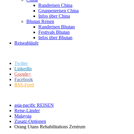
Rundreisen China
Gruppenreisen China
Infos über China
Bhutan Reisen
Rundreisen Bhutan
Festivals Bhutan
Infos über Bhutan
Reiseabläufe
Twitter
LinkedIn
Google+
Facebook
RSS-Feed
asia-pacific REISEN
Reise-Länder
Malaysia
Zusatz-Optionen
Orang Utans Rehabilitations Zentrum