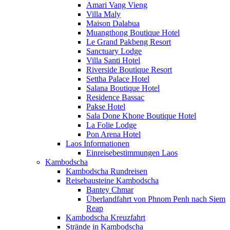
Amari Vang Vieng
Villa Maly
Maison Dalabua
Muangthong Boutique Hotel
Le Grand Pakbeng Resort
Sanctuary Lodge
Villa Santi Hotel
Riverside Boutique Resort
Settha Palace Hotel
Salana Boutique Hotel
Residence Bassac
Pakse Hotel
Sala Done Khone Boutique Hotel
La Folie Lodge
Pon Arena Hotel
Laos Informationen
Einreisebestimmungen Laos
Kambodscha
Kambodscha Rundreisen
Reisebausteine Kambodscha
Bantey Chmar
Überlandfahrt von Phnom Penh nach Siem
Reap
Kambodscha Kreuzfahrt
Strände in Kambodscha