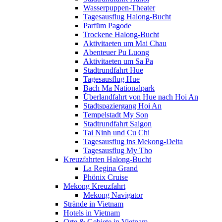
Wasserpuppen-Theater
Tagesausflug Halong-Bucht
Parfüm Pagode
Trockene Halong-Bucht
Aktivitaeten um Mai Chau
Abenteuer Pu Luong
Aktivitaeten um Sa Pa
Stadtrundfahrt Hue
Tagesausflug Hue
Bach Ma Nationalpark
Überlandfahrt von Hue nach Hoi An
Stadtspaziergang Hoi An
Tempelstadt My Son
Stadtrundfahrt Saigon
Tai Ninh und Cu Chi
Tagesausflug ins Mekong-Delta
Tagesausflug My Tho
Kreuzfahrten Halong-Bucht
La Regina Grand
Phönix Cruise
Mekong Kreuzfahrt
Mekong Navigator
Strände in Vietnam
Hotels in Vietnam
Orte & Gebiete in Vietnam