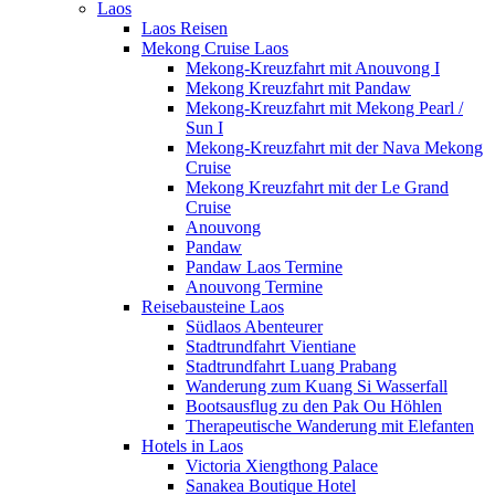
Laos
Laos Reisen
Mekong Cruise Laos
Mekong-Kreuzfahrt mit Anouvong I
Mekong Kreuzfahrt mit Pandaw
Mekong-Kreuzfahrt mit Mekong Pearl /
Sun I
Mekong-Kreuzfahrt mit der Nava Mekong
Cruise
Mekong Kreuzfahrt mit der Le Grand
Cruise
Anouvong
Pandaw
Pandaw Laos Termine
Anouvong Termine
Reisebausteine Laos
Südlaos Abenteurer
Stadtrundfahrt Vientiane
Stadtrundfahrt Luang Prabang
Wanderung zum Kuang Si Wasserfall
Bootsausflug zu den Pak Ou Höhlen
Therapeutische Wanderung mit Elefanten
Hotels in Laos
Victoria Xiengthong Palace
Sanakea Boutique Hotel