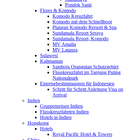
Pondok Santi
Flores & Komodo
Komodo Kreuzfahrt
Komodo mit dem Schnellboot
Plataran Komodo Rersort & Spa
Sundamala Resort Seraya
Sundamala Resort, Komodo
MV Amalia
MV Latanza
Sulawesi
Kalimantan
Samboja Orangutan Schutzgebiet
Flusskreuzfahrt im Tanjung Puting
Nationalpark
Einreisebestimmungen für Indonesien
Schritt für Schritt Anleitung Visa on
Arrival
Indien
Gruppenreisen Indien
Flusskreuzfahrten Indien
Hotels in Indien
Hongkong
Hotels
Royal Pacific Hotel & Towers
China