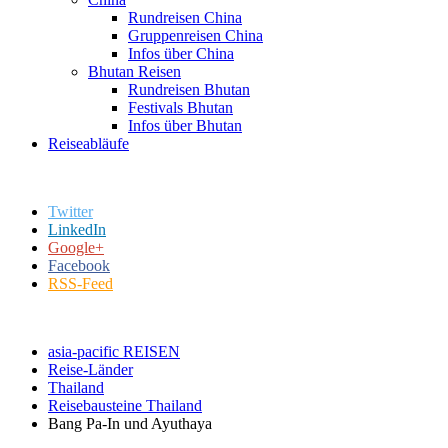
Rundreisen China
Gruppenreisen China
Infos über China
Bhutan Reisen
Rundreisen Bhutan
Festivals Bhutan
Infos über Bhutan
Reiseabläufe
Twitter
LinkedIn
Google+
Facebook
RSS-Feed
asia-pacific REISEN
Reise-Länder
Thailand
Reisebausteine Thailand
Bang Pa-In und Ayuthaya