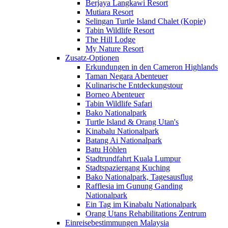
Berjaya Langkawi Resort
Mutiara Resort
Selingan Turtle Island Chalet (Kopie)
Tabin Wildlife Resort
The Hill Lodge
My Nature Resort
Zusatz-Optionen
Erkundungen in den Cameron Highlands
Taman Negara Abenteuer
Kulinarische Entdeckungstour
Borneo Abenteuer
Tabin Wildlife Safari
Bako Nationalpark
Turtle Island & Orang Utan's
Kinabalu Nationalpark
Batang Ai Nationalpark
Batu Höhlen
Stadtrundfahrt Kuala Lumpur
Stadtspaziergang Kuching
Bako Nationalpark, Tagesausflug
Rafflesia im Gunung Ganding
Nationalpark
Ein Tag im Kinabalu Nationalpark
Orang Utans Rehabilitations Zentrum
Einreisebestimmungen Malaysia