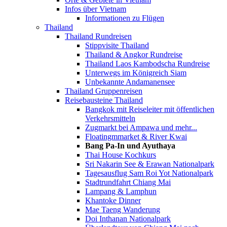
Infos über Vietnam
Informationen zu Flügen
Thailand
Thailand Rundreisen
Stippvisite Thailand
Thailand & Angkor Rundreise
Thailand Laos Kambodscha Rundreise
Unterwegs im Königreich Siam
Unbekannte Andamanensee
Thailand Gruppenreisen
Reisebausteine Thailand
Bangkok mit Reiseleiter mit öffentlichen
Verkehrsmitteln
Zugmarkt bei Ampawa und mehr...
Floatingmmarket & River Kwai
Bang Pa-In und Ayuthaya
Thai House Kochkurs
Sri Nakarin See & Erawan Nationalpark
Tagesausflug Sam Roi Yot Nationalpark
Stadtrundfahrt Chiang Mai
Lampang & Lamphun
Khantoke Dinner
Mae Taeng Wanderung
Doi Inthanan Nationalpark