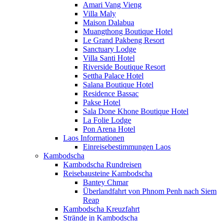
Amari Vang Vieng
Villa Maly
Maison Dalabua
Muangthong Boutique Hotel
Le Grand Pakbeng Resort
Sanctuary Lodge
Villa Santi Hotel
Riverside Boutique Resort
Settha Palace Hotel
Salana Boutique Hotel
Residence Bassac
Pakse Hotel
Sala Done Khone Boutique Hotel
La Folie Lodge
Pon Arena Hotel
Laos Informationen
Einreisebestimmungen Laos
Kambodscha
Kambodscha Rundreisen
Reisebausteine Kambodscha
Bantey Chmar
Überlandfahrt von Phnom Penh nach Siem
Reap
Kambodscha Kreuzfahrt
Strände in Kambodscha