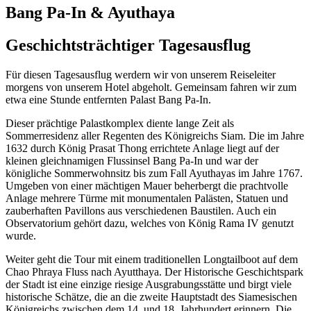
Bang Pa-In & Ayuthaya
Geschichtsträchtiger Tagesausflug
Für diesen Tagesausflug werdern wir von unserem Reiseleiter
morgens von unserem Hotel abgeholt. Gemeinsam fahren wir zum
etwa eine Stunde entfernten Palast Bang Pa-In.
Dieser prächtige Palastkomplex diente lange Zeit als
Sommerresidenz aller Regenten des Königreichs Siam. Die im Jahre
1632 durch König Prasat Thong errichtete Anlage liegt auf der
kleinen gleichnamigen Flussinsel Bang Pa-In und war der
königliche Sommerwohnsitz bis zum Fall Ayuthayas im Jahre 1767.
Umgeben von einer mächtigen Mauer beherbergt die prachtvolle
Anlage mehrere Türme mit monumentalen Palästen, Statuen und
zauberhaften Pavillons aus verschiedenen Baustilen. Auch ein
Observatorium gehört dazu, welches von König Rama IV genutzt
wurde.
Weiter geht die Tour mit einem traditionellen Longtailboot auf dem
Chao Phraya Fluss nach Ayutthaya. Der Historische Geschichtspark
der Stadt ist eine einzige riesige Ausgrabungsstätte und birgt viele
historische Schätze, die an die zweite Hauptstadt des Siamesischen
Königreichs zwischen dem 14. und 18. Jahrhundert erinnern. Die