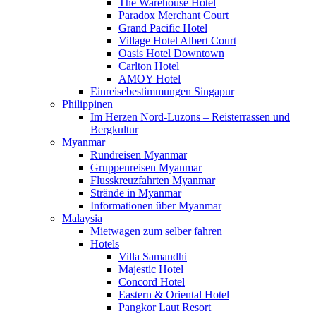
The Warehouse Hotel
Paradox Merchant Court
Grand Pacific Hotel
Village Hotel Albert Court
Oasis Hotel Downtown
Carlton Hotel
AMOY Hotel
Einreisebestimmungen Singapur
Philippinen
Im Herzen Nord-Luzons – Reisterrassen und
Bergkultur
Myanmar
Rundreisen Myanmar
Gruppenreisen Myanmar
Flusskreuzfahrten Myanmar
Strände in Myanmar
Informationen über Myanmar
Malaysia
Mietwagen zum selber fahren
Hotels
Villa Samandhi
Majestic Hotel
Concord Hotel
Eastern & Oriental Hotel
Pangkor Laut Resort