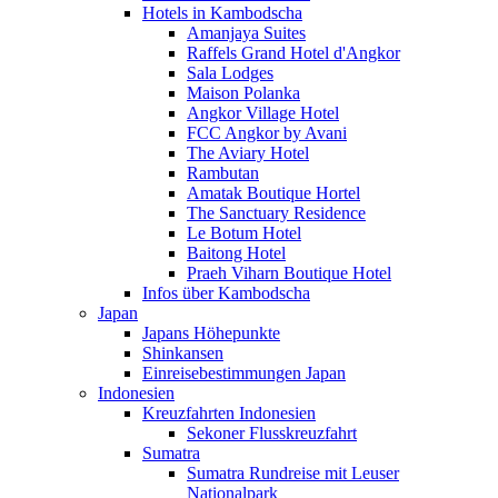
Hotels in Kambodscha
Amanjaya Suites
Raffels Grand Hotel d'Angkor
Sala Lodges
Maison Polanka
Angkor Village Hotel
FCC Angkor by Avani
The Aviary Hotel
Rambutan
Amatak Boutique Hortel
The Sanctuary Residence
Le Botum Hotel
Baitong Hotel
Praeh Viharn Boutique Hotel
Infos über Kambodscha
Japan
Japans Höhepunkte
Shinkansen
Einreisebestimmungen Japan
Indonesien
Kreuzfahrten Indonesien
Sekoner Flusskreuzfahrt
Sumatra
Sumatra Rundreise mit Leuser
Nationalpark