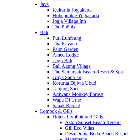
Java
Kultur in Jogjakarta
Höhepunkte Yogjakarta
Jogja Village Inn
The Phönix
Bali
Puri Lumbung
Tha Kayana
Palm Garden
Amed Lodge
Tugu Bali
Bali Agung Village
The Seminyak Beach Resort & Spa
Griya Santrian
Korurua Dijiwa Ubud
Tanjung Sari
Adiwana Monkey Forrest
Wapa Di Ume
Sanak Retreat
Lombok & Gilis
Hotels Lombok und Gilis
Aston Sunset Beach Rersort
Gili Eco Villas
Desa Dunia Beda Beach Resort
Mahamaya