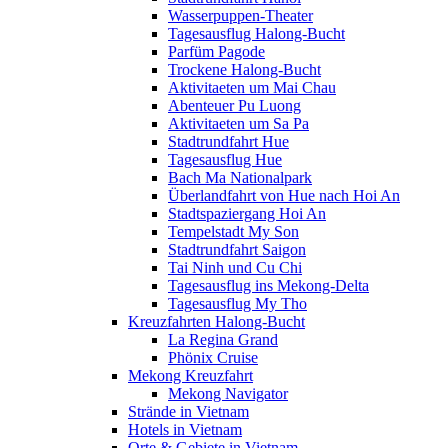
Wasserpuppen-Theater
Tagesausflug Halong-Bucht
Parfüm Pagode
Trockene Halong-Bucht
Aktivitaeten um Mai Chau
Abenteuer Pu Luong
Aktivitaeten um Sa Pa
Stadtrundfahrt Hue
Tagesausflug Hue
Bach Ma Nationalpark
Überlandfahrt von Hue nach Hoi An
Stadtspaziergang Hoi An
Tempelstadt My Son
Stadtrundfahrt Saigon
Tai Ninh und Cu Chi
Tagesausflug ins Mekong-Delta
Tagesausflug My Tho
Kreuzfahrten Halong-Bucht
La Regina Grand
Phönix Cruise
Mekong Kreuzfahrt
Mekong Navigator
Strände in Vietnam
Hotels in Vietnam
Orte & Gebiete in Vietnam