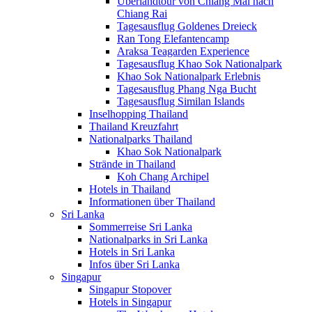
Überlandtour von Chiang Mai nach
Chiang Rai
Tagesausflug Goldenes Dreieck
Ran Tong Elefantencamp
Araksa Teagarden Experience
Tagesausflug Khao Sok Nationalpark
Khao Sok Nationalpark Erlebnis
Tagesausflug Phang Nga Bucht
Tagesausflug Similan Islands
Inselhopping Thailand
Thailand Kreuzfahrt
Nationalparks Thailand
Khao Sok Nationalpark
Strände in Thailand
Koh Chang Archipel
Hotels in Thailand
Informationen über Thailand
Sri Lanka
Sommerreise Sri Lanka
Nationalparks in Sri Lanka
Hotels in Sri Lanka
Infos über Sri Lanka
Singapur
Singapur Stopover
Hotels in Singapur