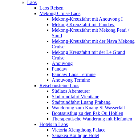
Laos
Laos Reisen
Mekong Cruise Laos
Mekong-Kreuzfahrt mit Anouvong I
Mekong Kreuzfahrt mit Pandaw
Mekong-Kreuzfahrt mit Mekong Pearl /
Sun I
Mekong-Kreuzfahrt mit der Nava Mekong
Cruise
Mekong Kreuzfahrt mit der Le Grand
Cruise
Anouvong
Pandaw
Pandaw Laos Termine
Anouvong Termine
Reisebausteine Laos
Südlaos Abenteurer
Stadtrundfahrt Vientiane
Stadtrundfahrt Luang Prabang
Wanderung zum Kuang Si Wasserfall
Bootsausflug zu den Pak Ou Höhlen
Therapeutische Wanderung mit Elefanten
Hotels in Laos
Victoria Xiengthong Palace
Sanakea Boutique Hotel