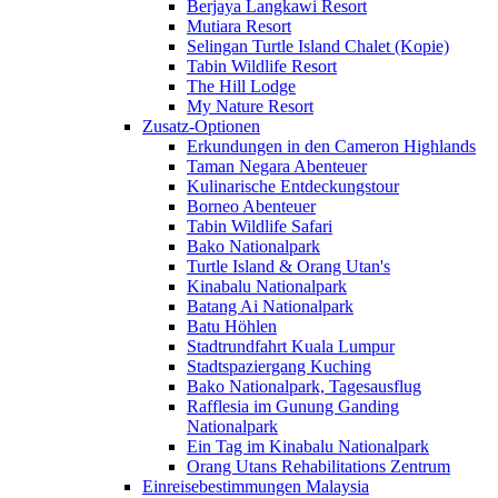
Berjaya Langkawi Resort
Mutiara Resort
Selingan Turtle Island Chalet (Kopie)
Tabin Wildlife Resort
The Hill Lodge
My Nature Resort
Zusatz-Optionen
Erkundungen in den Cameron Highlands
Taman Negara Abenteuer
Kulinarische Entdeckungstour
Borneo Abenteuer
Tabin Wildlife Safari
Bako Nationalpark
Turtle Island & Orang Utan's
Kinabalu Nationalpark
Batang Ai Nationalpark
Batu Höhlen
Stadtrundfahrt Kuala Lumpur
Stadtspaziergang Kuching
Bako Nationalpark, Tagesausflug
Rafflesia im Gunung Ganding
Nationalpark
Ein Tag im Kinabalu Nationalpark
Orang Utans Rehabilitations Zentrum
Einreisebestimmungen Malaysia