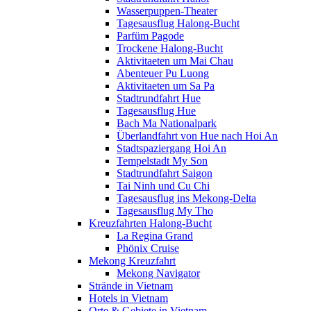
Wasserpuppen-Theater
Tagesausflug Halong-Bucht
Parfüm Pagode
Trockene Halong-Bucht
Aktivitaeten um Mai Chau
Abenteuer Pu Luong
Aktivitaeten um Sa Pa
Stadtrundfahrt Hue
Tagesausflug Hue
Bach Ma Nationalpark
Überlandfahrt von Hue nach Hoi An
Stadtspaziergang Hoi An
Tempelstadt My Son
Stadtrundfahrt Saigon
Tai Ninh und Cu Chi
Tagesausflug ins Mekong-Delta
Tagesausflug My Tho
Kreuzfahrten Halong-Bucht
La Regina Grand
Phönix Cruise
Mekong Kreuzfahrt
Mekong Navigator
Strände in Vietnam
Hotels in Vietnam
Orte & Gebiete in Vietnam