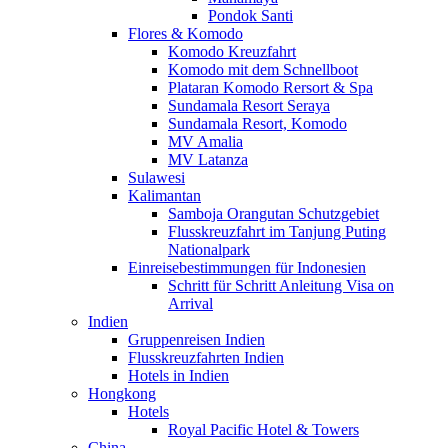
Pondok Santi
Flores & Komodo
Komodo Kreuzfahrt
Komodo mit dem Schnellboot
Plataran Komodo Rersort & Spa
Sundamala Resort Seraya
Sundamala Resort, Komodo
MV Amalia
MV Latanza
Sulawesi
Kalimantan
Samboja Orangutan Schutzgebiet
Flusskreuzfahrt im Tanjung Puting
Nationalpark
Einreisebestimmungen für Indonesien
Schritt für Schritt Anleitung Visa on
Arrival
Indien
Gruppenreisen Indien
Flusskreuzfahrten Indien
Hotels in Indien
Hongkong
Hotels
Royal Pacific Hotel & Towers
China