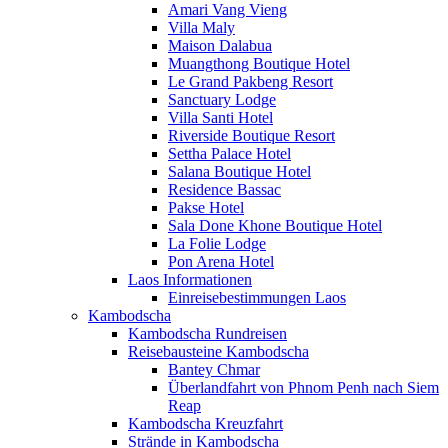
Amari Vang Vieng
Villa Maly
Maison Dalabua
Muangthong Boutique Hotel
Le Grand Pakbeng Resort
Sanctuary Lodge
Villa Santi Hotel
Riverside Boutique Resort
Settha Palace Hotel
Salana Boutique Hotel
Residence Bassac
Pakse Hotel
Sala Done Khone Boutique Hotel
La Folie Lodge
Pon Arena Hotel
Laos Informationen
Einreisebestimmungen Laos
Kambodscha
Kambodscha Rundreisen
Reisebausteine Kambodscha
Bantey Chmar
Überlandfahrt von Phnom Penh nach Siem
Reap
Kambodscha Kreuzfahrt
Strände in Kambodscha