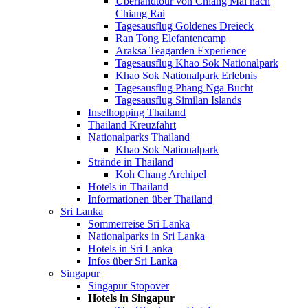
Überlandtour von Chiang Mai nach
Chiang Rai
Tagesausflug Goldenes Dreieck
Ran Tong Elefantencamp
Araksa Teagarden Experience
Tagesausflug Khao Sok Nationalpark
Khao Sok Nationalpark Erlebnis
Tagesausflug Phang Nga Bucht
Tagesausflug Similan Islands
Inselhopping Thailand
Thailand Kreuzfahrt
Nationalparks Thailand
Khao Sok Nationalpark
Strände in Thailand
Koh Chang Archipel
Hotels in Thailand
Informationen über Thailand
Sri Lanka
Sommerreise Sri Lanka
Nationalparks in Sri Lanka
Hotels in Sri Lanka
Infos über Sri Lanka
Singapur
Singapur Stopover
Hotels in Singapur