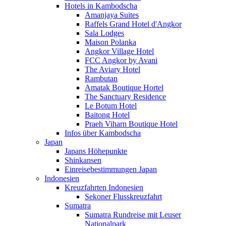
Hotels in Kambodscha
Amanjaya Suites
Raffels Grand Hotel d'Angkor
Sala Lodges
Maison Polanka
Angkor Village Hotel
FCC Angkor by Avani
The Aviary Hotel
Rambutan
Amatak Boutique Hortel
The Sanctuary Residence
Le Botum Hotel
Baitong Hotel
Praeh Viharn Boutique Hotel
Infos über Kambodscha
Japan
Japans Höhepunkte
Shinkansen
Einreisebestimmungen Japan
Indonesien
Kreuzfahrten Indonesien
Sekoner Flusskreuzfahrt
Sumatra
Sumatra Rundreise mit Leuser
Nationalpark