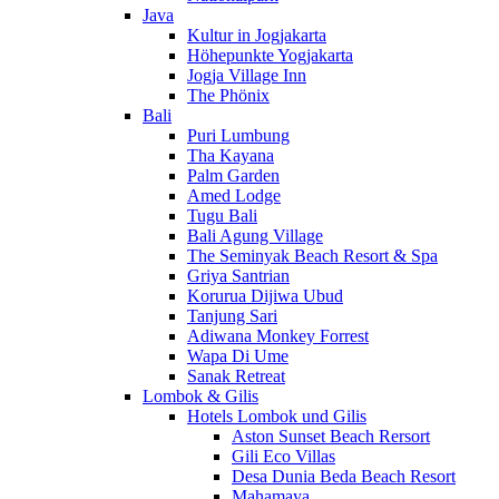
Java
Kultur in Jogjakarta
Höhepunkte Yogjakarta
Jogja Village Inn
The Phönix
Bali
Puri Lumbung
Tha Kayana
Palm Garden
Amed Lodge
Tugu Bali
Bali Agung Village
The Seminyak Beach Resort & Spa
Griya Santrian
Korurua Dijiwa Ubud
Tanjung Sari
Adiwana Monkey Forrest
Wapa Di Ume
Sanak Retreat
Lombok & Gilis
Hotels Lombok und Gilis
Aston Sunset Beach Rersort
Gili Eco Villas
Desa Dunia Beda Beach Resort
Mahamaya