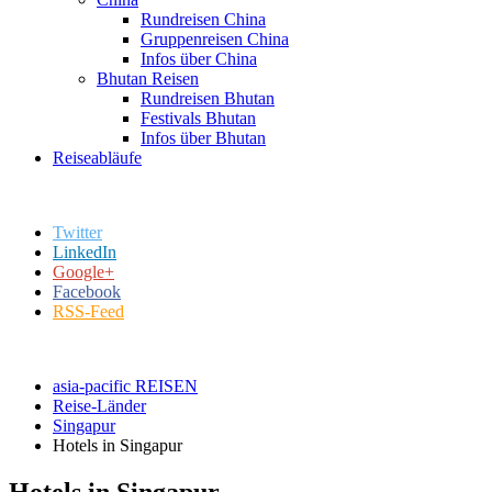
Rundreisen China
Gruppenreisen China
Infos über China
Bhutan Reisen
Rundreisen Bhutan
Festivals Bhutan
Infos über Bhutan
Reiseabläufe
Twitter
LinkedIn
Google+
Facebook
RSS-Feed
asia-pacific REISEN
Reise-Länder
Singapur
Hotels in Singapur
Hotels in Singapur