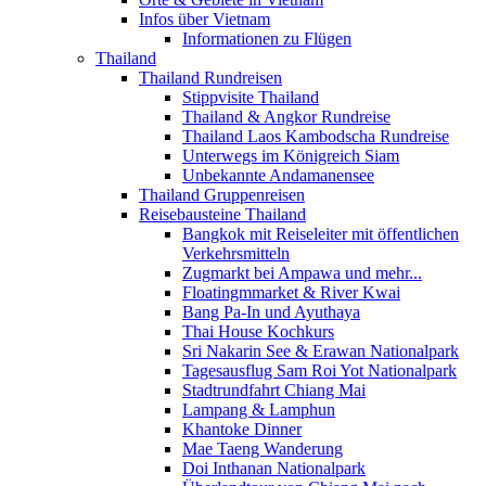
Infos über Vietnam
Informationen zu Flügen
Thailand
Thailand Rundreisen
Stippvisite Thailand
Thailand & Angkor Rundreise
Thailand Laos Kambodscha Rundreise
Unterwegs im Königreich Siam
Unbekannte Andamanensee
Thailand Gruppenreisen
Reisebausteine Thailand
Bangkok mit Reiseleiter mit öffentlichen
Verkehrsmitteln
Zugmarkt bei Ampawa und mehr...
Floatingmmarket & River Kwai
Bang Pa-In und Ayuthaya
Thai House Kochkurs
Sri Nakarin See & Erawan Nationalpark
Tagesausflug Sam Roi Yot Nationalpark
Stadtrundfahrt Chiang Mai
Lampang & Lamphun
Khantoke Dinner
Mae Taeng Wanderung
Doi Inthanan Nationalpark