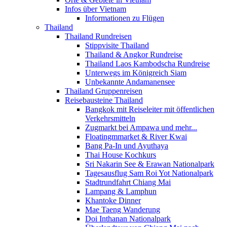
Infos über Vietnam
Informationen zu Flügen
Thailand
Thailand Rundreisen
Stippvisite Thailand
Thailand & Angkor Rundreise
Thailand Laos Kambodscha Rundreise
Unterwegs im Königreich Siam
Unbekannte Andamanensee
Thailand Gruppenreisen
Reisebausteine Thailand
Bangkok mit Reiseleiter mit öffentlichen
Verkehrsmitteln
Zugmarkt bei Ampawa und mehr...
Floatingmmarket & River Kwai
Bang Pa-In und Ayuthaya
Thai House Kochkurs
Sri Nakarin See & Erawan Nationalpark
Tagesausflug Sam Roi Yot Nationalpark
Stadtrundfahrt Chiang Mai
Lampang & Lamphun
Khantoke Dinner
Mae Taeng Wanderung
Doi Inthanan Nationalpark