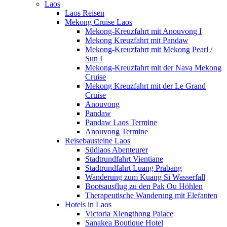
Laos
Laos Reisen
Mekong Cruise Laos
Mekong-Kreuzfahrt mit Anouvong I
Mekong Kreuzfahrt mit Pandaw
Mekong-Kreuzfahrt mit Mekong Pearl /
Sun I
Mekong-Kreuzfahrt mit der Nava Mekong
Cruise
Mekong Kreuzfahrt mit der Le Grand
Cruise
Anouvong
Pandaw
Pandaw Laos Termine
Anouvong Termine
Reisebausteine Laos
Südlaos Abenteurer
Stadtrundfahrt Vientiane
Stadtrundfahrt Luang Prabang
Wanderung zum Kuang Si Wasserfall
Bootsausflug zu den Pak Ou Höhlen
Therapeutische Wanderung mit Elefanten
Hotels in Laos
Victoria Xiengthong Palace
Sanakea Boutique Hotel