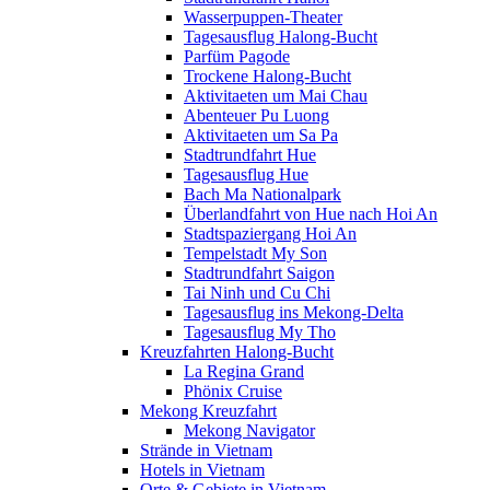
Wasserpuppen-Theater
Tagesausflug Halong-Bucht
Parfüm Pagode
Trockene Halong-Bucht
Aktivitaeten um Mai Chau
Abenteuer Pu Luong
Aktivitaeten um Sa Pa
Stadtrundfahrt Hue
Tagesausflug Hue
Bach Ma Nationalpark
Überlandfahrt von Hue nach Hoi An
Stadtspaziergang Hoi An
Tempelstadt My Son
Stadtrundfahrt Saigon
Tai Ninh und Cu Chi
Tagesausflug ins Mekong-Delta
Tagesausflug My Tho
Kreuzfahrten Halong-Bucht
La Regina Grand
Phönix Cruise
Mekong Kreuzfahrt
Mekong Navigator
Strände in Vietnam
Hotels in Vietnam
Orte & Gebiete in Vietnam