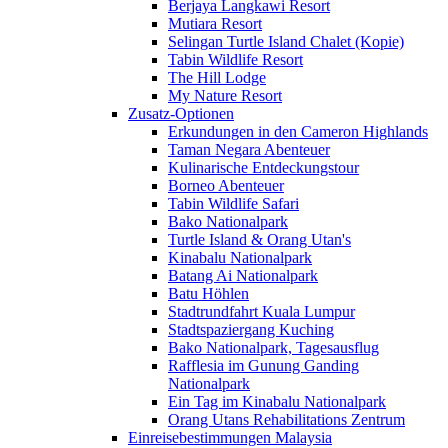
Berjaya Langkawi Resort
Mutiara Resort
Selingan Turtle Island Chalet (Kopie)
Tabin Wildlife Resort
The Hill Lodge
My Nature Resort
Zusatz-Optionen
Erkundungen in den Cameron Highlands
Taman Negara Abenteuer
Kulinarische Entdeckungstour
Borneo Abenteuer
Tabin Wildlife Safari
Bako Nationalpark
Turtle Island & Orang Utan's
Kinabalu Nationalpark
Batang Ai Nationalpark
Batu Höhlen
Stadtrundfahrt Kuala Lumpur
Stadtspaziergang Kuching
Bako Nationalpark, Tagesausflug
Rafflesia im Gunung Ganding
Nationalpark
Ein Tag im Kinabalu Nationalpark
Orang Utans Rehabilitations Zentrum
Einreisebestimmungen Malaysia