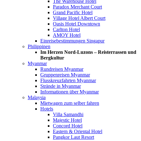
The Warehouse Hotel
Paradox Merchant Court
Grand Pacific Hotel
Village Hotel Albert Court
Oasis Hotel Downtown
Carlton Hotel
AMOY Hotel
Einreisebestimmungen Singapur
Philippinen
Im Herzen Nord-Luzons – Reisterrassen und
Bergkultur
Myanmar
Rundreisen Myanmar
Gruppenreisen Myanmar
Flusskreuzfahrten Myanmar
Strände in Myanmar
Informationen über Myanmar
Malaysia
Mietwagen zum selber fahren
Hotels
Villa Samandhi
Majestic Hotel
Concord Hotel
Eastern & Oriental Hotel
Pangkor Laut Resort