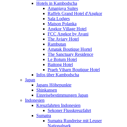
Hotels in Kambodscha
Amanjaya Suites
Raffels Grand Hotel d'Angkor
Sala Lodges
Maison Polanka
Angkor Village Hotel
FCC Angkor by Avani
The Aviary Hotel
Rambutan
Amatak Boutique Hortel
The Sanctuary Residence
Le Botum Hotel
Baitong Hotel
Praeh Viharn Boutique Hotel
Infos über Kambodscha
Japan
Japans Höhepunkte
Shinkansen
Einreisebestimmungen Japan
Indonesien
Kreuzfahrten Indonesien
Sekoner Flusskreuzfahrt
Sumatra
Sumatra Rundreise mit Leuser
Nationalpark