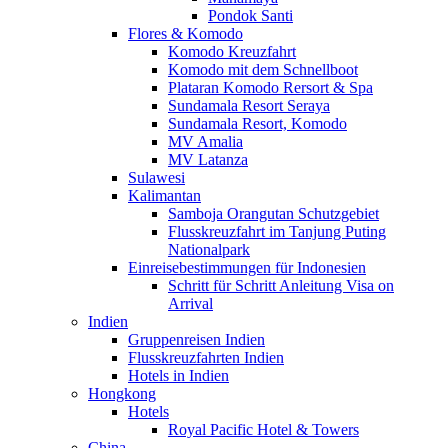
Pondok Santi
Flores & Komodo
Komodo Kreuzfahrt
Komodo mit dem Schnellboot
Plataran Komodo Rersort & Spa
Sundamala Resort Seraya
Sundamala Resort, Komodo
MV Amalia
MV Latanza
Sulawesi
Kalimantan
Samboja Orangutan Schutzgebiet
Flusskreuzfahrt im Tanjung Puting
Nationalpark
Einreisebestimmungen für Indonesien
Schritt für Schritt Anleitung Visa on
Arrival
Indien
Gruppenreisen Indien
Flusskreuzfahrten Indien
Hotels in Indien
Hongkong
Hotels
Royal Pacific Hotel & Towers
China