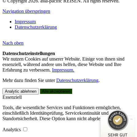
© Copyright 2026. asia-pacific REISEN. All rights reserved.
Navigation überspringen
Impressum
Datenschutzerklärung
Nach
oben
Datenschutzeinstellungen
Wir nutzen Cookies auf unserer Website. Einige von ihnen sind
essenziell, während andere uns helfen, diese Website und Ihre
Erfahrung zu verbessern.
Impressum.
Kundenbewertungen und Erfahrungen zu
asia-pacific REISEN
Mehr dazu finden Sie unter
Datenschutzerklärung
.
SEHR GUT
100%
Analytic ablehnen
Alle akzeptieren
Essenziell
Empfehlungen auf
ProvenExpert.com
4,91 / 5,00
Tools, die wesentliche Services und Funktionen ermöglichen,
einschließlich Identitätsprüfung, Servicekontinuität und
45
52
Standortsicherheit. Diese Option kann nicht abgelehnt werden.
Bewertungen auf
Bewertungen von 6
Analytics
ProvenExpert.com
anderen Quellen
SEHR GUT