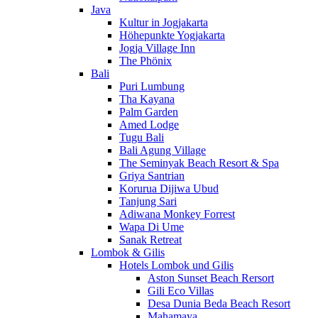
Java
Kultur in Jogjakarta
Höhepunkte Yogjakarta
Jogja Village Inn
The Phönix
Bali
Puri Lumbung
Tha Kayana
Palm Garden
Amed Lodge
Tugu Bali
Bali Agung Village
The Seminyak Beach Resort & Spa
Griya Santrian
Korurua Dijiwa Ubud
Tanjung Sari
Adiwana Monkey Forrest
Wapa Di Ume
Sanak Retreat
Lombok & Gilis
Hotels Lombok und Gilis
Aston Sunset Beach Rersort
Gili Eco Villas
Desa Dunia Beda Beach Resort
Mahamaya