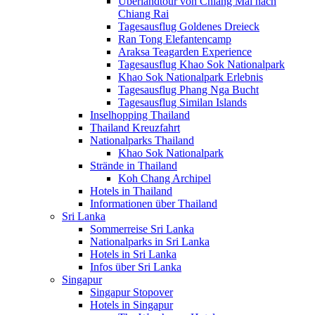
Überlandtour von Chiang Mai nach
Chiang Rai
Tagesausflug Goldenes Dreieck
Ran Tong Elefantencamp
Araksa Teagarden Experience
Tagesausflug Khao Sok Nationalpark
Khao Sok Nationalpark Erlebnis
Tagesausflug Phang Nga Bucht
Tagesausflug Similan Islands
Inselhopping Thailand
Thailand Kreuzfahrt
Nationalparks Thailand
Khao Sok Nationalpark
Strände in Thailand
Koh Chang Archipel
Hotels in Thailand
Informationen über Thailand
Sri Lanka
Sommerreise Sri Lanka
Nationalparks in Sri Lanka
Hotels in Sri Lanka
Infos über Sri Lanka
Singapur
Singapur Stopover
Hotels in Singapur