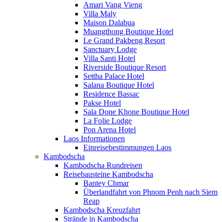
Amari Vang Vieng
Villa Maly
Maison Dalabua
Muangthong Boutique Hotel
Le Grand Pakbeng Resort
Sanctuary Lodge
Villa Santi Hotel
Riverside Boutique Resort
Settha Palace Hotel
Salana Boutique Hotel
Residence Bassac
Pakse Hotel
Sala Done Khone Boutique Hotel
La Folie Lodge
Pon Arena Hotel
Laos Informationen
Einreisebestimmungen Laos
Kambodscha
Kambodscha Rundreisen
Reisebausteine Kambodscha
Bantey Chmar
Überlandfahrt von Phnom Penh nach Siem
Reap
Kambodscha Kreuzfahrt
Strände in Kambodscha