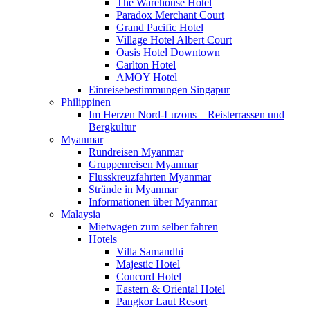
The Warehouse Hotel
Paradox Merchant Court
Grand Pacific Hotel
Village Hotel Albert Court
Oasis Hotel Downtown
Carlton Hotel
AMOY Hotel
Einreisebestimmungen Singapur
Philippinen
Im Herzen Nord-Luzons – Reisterrassen und
Bergkultur
Myanmar
Rundreisen Myanmar
Gruppenreisen Myanmar
Flusskreuzfahrten Myanmar
Strände in Myanmar
Informationen über Myanmar
Malaysia
Mietwagen zum selber fahren
Hotels
Villa Samandhi
Majestic Hotel
Concord Hotel
Eastern & Oriental Hotel
Pangkor Laut Resort