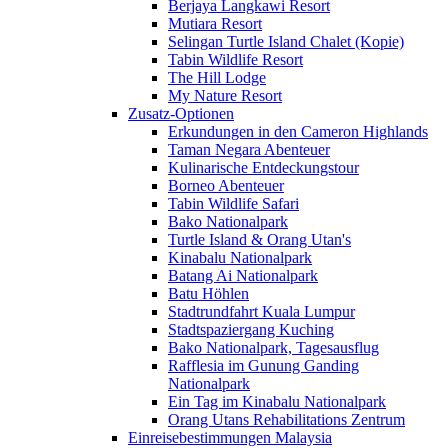
Berjaya Langkawi Resort
Mutiara Resort
Selingan Turtle Island Chalet (Kopie)
Tabin Wildlife Resort
The Hill Lodge
My Nature Resort
Zusatz-Optionen
Erkundungen in den Cameron Highlands
Taman Negara Abenteuer
Kulinarische Entdeckungstour
Borneo Abenteuer
Tabin Wildlife Safari
Bako Nationalpark
Turtle Island & Orang Utan's
Kinabalu Nationalpark
Batang Ai Nationalpark
Batu Höhlen
Stadtrundfahrt Kuala Lumpur
Stadtspaziergang Kuching
Bako Nationalpark, Tagesausflug
Rafflesia im Gunung Ganding
Nationalpark
Ein Tag im Kinabalu Nationalpark
Orang Utans Rehabilitations Zentrum
Einreisebestimmungen Malaysia