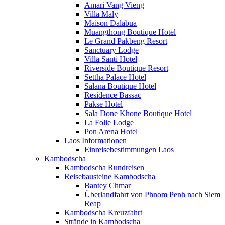
Amari Vang Vieng
Villa Maly
Maison Dalabua
Muangthong Boutique Hotel
Le Grand Pakbeng Resort
Sanctuary Lodge
Villa Santi Hotel
Riverside Boutique Resort
Settha Palace Hotel
Salana Boutique Hotel
Residence Bassac
Pakse Hotel
Sala Done Khone Boutique Hotel
La Folie Lodge
Pon Arena Hotel
Laos Informationen
Einreisebestimmungen Laos
Kambodscha
Kambodscha Rundreisen
Reisebausteine Kambodscha
Bantey Chmar
Überlandfahrt von Phnom Penh nach Siem
Reap
Kambodscha Kreuzfahrt
Strände in Kambodscha