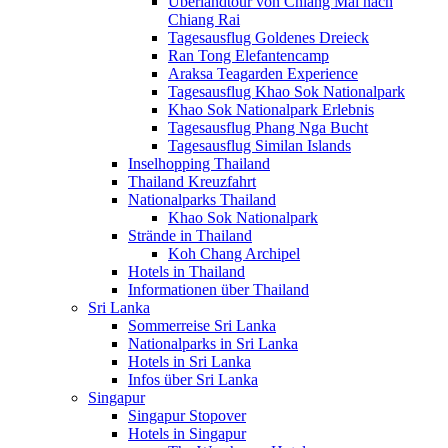
Überlandtour von Chiang Mai nach
Chiang Rai
Tagesausflug Goldenes Dreieck
Ran Tong Elefantencamp
Araksa Teagarden Experience
Tagesausflug Khao Sok Nationalpark
Khao Sok Nationalpark Erlebnis
Tagesausflug Phang Nga Bucht
Tagesausflug Similan Islands
Inselhopping Thailand
Thailand Kreuzfahrt
Nationalparks Thailand
Khao Sok Nationalpark
Strände in Thailand
Koh Chang Archipel
Hotels in Thailand
Informationen über Thailand
Sri Lanka
Sommerreise Sri Lanka
Nationalparks in Sri Lanka
Hotels in Sri Lanka
Infos über Sri Lanka
Singapur
Singapur Stopover
Hotels in Singapur