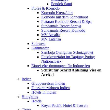
Pondok Santi
Flores & Komodo
Komodo Kreuzfahrt
Komodo mit dem Schnellboot
Plataran Komodo Rersort & Spa
Sundamala Resort Seraya
Sundamala Resort, Komodo
MV Amalia
MV Latanza
Sulawesi
Kalimantan
Samboja Orangutan Schutzgebiet
Flusskreuzfahrt im Tanjung Puting
Nationalpark
Einreisebestimmungen für Indonesien
Schritt für Schritt Anleitung Visa on
Arrival
Indien
Gruppenreisen Indien
Flusskreuzfahrten Indien
Hotels in Indien
Hongkong
Hotels
Royal Pacific Hotel & Towers
China