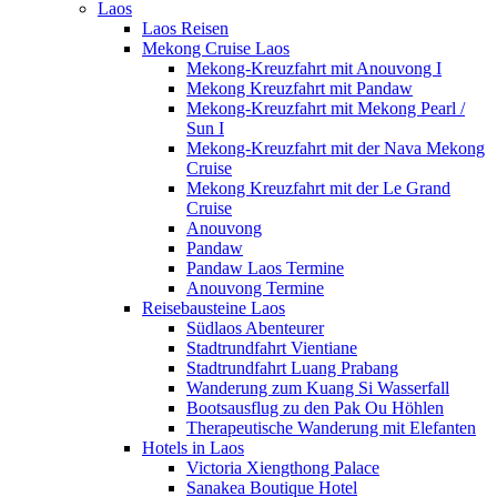
Laos
Laos Reisen
Mekong Cruise Laos
Mekong-Kreuzfahrt mit Anouvong I
Mekong Kreuzfahrt mit Pandaw
Mekong-Kreuzfahrt mit Mekong Pearl /
Sun I
Mekong-Kreuzfahrt mit der Nava Mekong
Cruise
Mekong Kreuzfahrt mit der Le Grand
Cruise
Anouvong
Pandaw
Pandaw Laos Termine
Anouvong Termine
Reisebausteine Laos
Südlaos Abenteurer
Stadtrundfahrt Vientiane
Stadtrundfahrt Luang Prabang
Wanderung zum Kuang Si Wasserfall
Bootsausflug zu den Pak Ou Höhlen
Therapeutische Wanderung mit Elefanten
Hotels in Laos
Victoria Xiengthong Palace
Sanakea Boutique Hotel