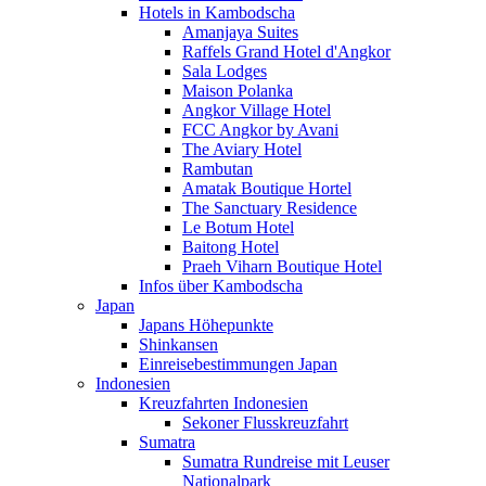
Hotels in Kambodscha
Amanjaya Suites
Raffels Grand Hotel d'Angkor
Sala Lodges
Maison Polanka
Angkor Village Hotel
FCC Angkor by Avani
The Aviary Hotel
Rambutan
Amatak Boutique Hortel
The Sanctuary Residence
Le Botum Hotel
Baitong Hotel
Praeh Viharn Boutique Hotel
Infos über Kambodscha
Japan
Japans Höhepunkte
Shinkansen
Einreisebestimmungen Japan
Indonesien
Kreuzfahrten Indonesien
Sekoner Flusskreuzfahrt
Sumatra
Sumatra Rundreise mit Leuser
Nationalpark