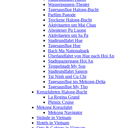
Wasserpuppen-Theater
Tagesausflug Halong-Bucht
Parfüm Pagode
Trockene Halong-Bucht
Aktivitaeten um Mai Chau
Abenteuer Pu Luong
Aktivitaeten um Sa Pa
Stadtrundfahrt Hue
Tagesausflug Hue
Bach Ma Nationalpark
Überlandfahrt von Hue nach Hoi An
Stadtspaziergang Hoi An
Tempelstadt My Son
Stadtrundfahrt Saigon
Tai Ninh und Cu Chi
Tagesausflug ins Mekong-Delta
Tagesausflug My Tho
Kreuzfahrten Halong-Bucht
La Regina Grand
Phönix Cruise
Mekong Kreuzfahrt
Mekong Navigator
Strände in Vietnam
Hotels in Vietnam
Orte & Gebiete in Vietnam