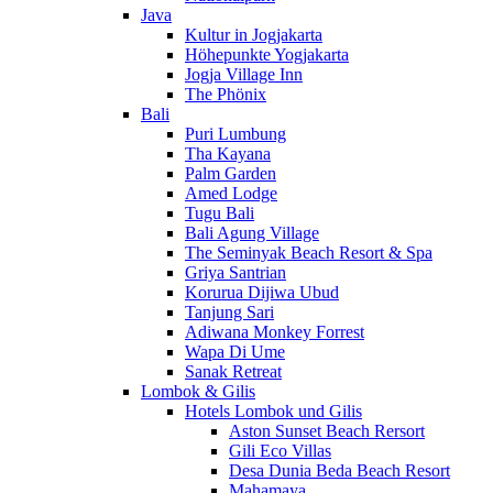
Java
Kultur in Jogjakarta
Höhepunkte Yogjakarta
Jogja Village Inn
The Phönix
Bali
Puri Lumbung
Tha Kayana
Palm Garden
Amed Lodge
Tugu Bali
Bali Agung Village
The Seminyak Beach Resort & Spa
Griya Santrian
Korurua Dijiwa Ubud
Tanjung Sari
Adiwana Monkey Forrest
Wapa Di Ume
Sanak Retreat
Lombok & Gilis
Hotels Lombok und Gilis
Aston Sunset Beach Rersort
Gili Eco Villas
Desa Dunia Beda Beach Resort
Mahamaya