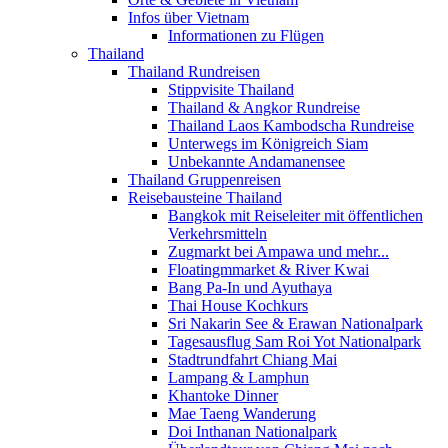
Infos über Vietnam
Informationen zu Flügen
Thailand
Thailand Rundreisen
Stippvisite Thailand
Thailand & Angkor Rundreise
Thailand Laos Kambodscha Rundreise
Unterwegs im Königreich Siam
Unbekannte Andamanensee
Thailand Gruppenreisen
Reisebausteine Thailand
Bangkok mit Reiseleiter mit öffentlichen
Verkehrsmitteln
Zugmarkt bei Ampawa und mehr...
Floatingmmarket & River Kwai
Bang Pa-In und Ayuthaya
Thai House Kochkurs
Sri Nakarin See & Erawan Nationalpark
Tagesausflug Sam Roi Yot Nationalpark
Stadtrundfahrt Chiang Mai
Lampang & Lamphun
Khantoke Dinner
Mae Taeng Wanderung
Doi Inthanan Nationalpark