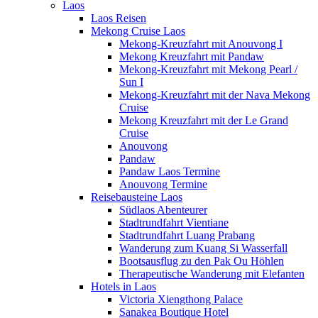
Laos
Laos Reisen
Mekong Cruise Laos
Mekong-Kreuzfahrt mit Anouvong I
Mekong Kreuzfahrt mit Pandaw
Mekong-Kreuzfahrt mit Mekong Pearl /
Sun I
Mekong-Kreuzfahrt mit der Nava Mekong
Cruise
Mekong Kreuzfahrt mit der Le Grand
Cruise
Anouvong
Pandaw
Pandaw Laos Termine
Anouvong Termine
Reisebausteine Laos
Südlaos Abenteurer
Stadtrundfahrt Vientiane
Stadtrundfahrt Luang Prabang
Wanderung zum Kuang Si Wasserfall
Bootsausflug zu den Pak Ou Höhlen
Therapeutische Wanderung mit Elefanten
Hotels in Laos
Victoria Xiengthong Palace
Sanakea Boutique Hotel