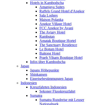
Hotels in Kambodscha
Amanjaya Suites
Raffels Grand Hotel d'Angkor
Sala Lodges
Maison Polanka
Angkor Village Hotel
FCC Angkor by Avani
The Aviary Hotel
Rambutan
Amatak Boutique Hortel
The Sanctuary Residence
Le Botum Hotel
Baitong Hotel
Praeh Viharn Boutique Hotel
Infos über Kambodscha
Japan
Japans Höhepunkte
Shinkansen
Einreisebestimmungen Japan
Indonesien
Kreuzfahrten Indonesien
Sekoner Flusskreuzfahrt
Sumatra
Sumatra Rundreise mit Leuser
Nationalpark