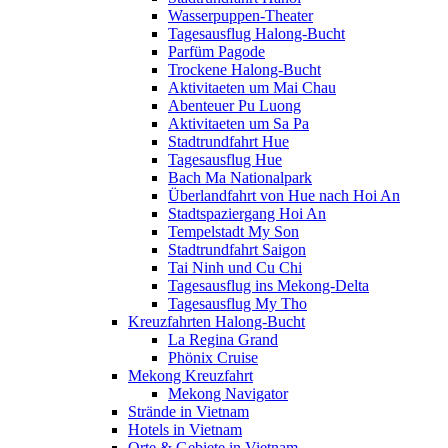
Wasserpuppen-Theater
Tagesausflug Halong-Bucht
Parfüm Pagode
Trockene Halong-Bucht
Aktivitaeten um Mai Chau
Abenteuer Pu Luong
Aktivitaeten um Sa Pa
Stadtrundfahrt Hue
Tagesausflug Hue
Bach Ma Nationalpark
Überlandfahrt von Hue nach Hoi An
Stadtspaziergang Hoi An
Tempelstadt My Son
Stadtrundfahrt Saigon
Tai Ninh und Cu Chi
Tagesausflug ins Mekong-Delta
Tagesausflug My Tho
Kreuzfahrten Halong-Bucht
La Regina Grand
Phönix Cruise
Mekong Kreuzfahrt
Mekong Navigator
Strände in Vietnam
Hotels in Vietnam
Orte & Gebiete in Vietnam