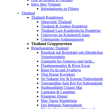
Infos über Vietnam
Informationen zu Flügen
Thailand
Thailand Rundreisen
Stippvisite Thailand
Thailand & Angkor Rundreise
Thailand Laos Kambodscha Rundreise
Unterwegs im Königreich Siam
Unbekannte Andamanensee
Thailand Gruppenreisen
Reisebausteine Thailand
Bangkok mit Reiseleiter mit öffentlichen
Verkehrsmitteln
Zugmarkt bei Ampawa und mehr...
Floatingmmarket & River Kwai
Bang Pa-In und Ayuthaya
Thai House Kochkurs
Sri Nakarin See & Erawan Nationalpark
Tagesausflug Sam Roi Yot Nationalpark
Stadtrundfahrt Chiang Mai
Lampang & Lamphun
Khantoke Dinner
Mae Taeng Wanderung
Doi Inthanan Nationalpark