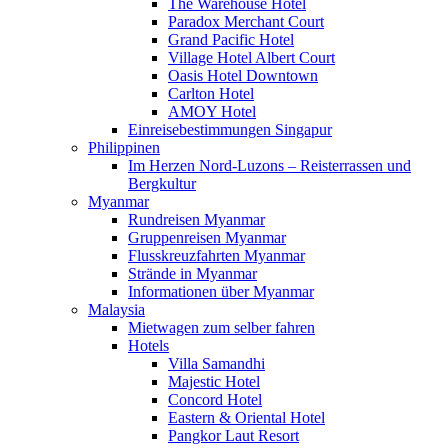
The Warehouse Hotel
Paradox Merchant Court
Grand Pacific Hotel
Village Hotel Albert Court
Oasis Hotel Downtown
Carlton Hotel
AMOY Hotel
Einreisebestimmungen Singapur
Philippinen
Im Herzen Nord-Luzons – Reisterrassen und
Bergkultur
Myanmar
Rundreisen Myanmar
Gruppenreisen Myanmar
Flusskreuzfahrten Myanmar
Strände in Myanmar
Informationen über Myanmar
Malaysia
Mietwagen zum selber fahren
Hotels
Villa Samandhi
Majestic Hotel
Concord Hotel
Eastern & Oriental Hotel
Pangkor Laut Resort