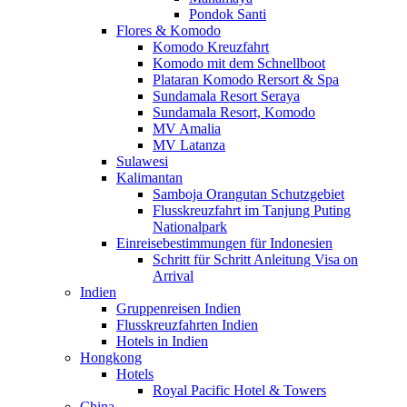
Pondok Santi
Flores & Komodo
Komodo Kreuzfahrt
Komodo mit dem Schnellboot
Plataran Komodo Rersort & Spa
Sundamala Resort Seraya
Sundamala Resort, Komodo
MV Amalia
MV Latanza
Sulawesi
Kalimantan
Samboja Orangutan Schutzgebiet
Flusskreuzfahrt im Tanjung Puting
Nationalpark
Einreisebestimmungen für Indonesien
Schritt für Schritt Anleitung Visa on
Arrival
Indien
Gruppenreisen Indien
Flusskreuzfahrten Indien
Hotels in Indien
Hongkong
Hotels
Royal Pacific Hotel & Towers
China