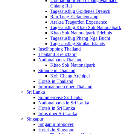
Überlandtour von Chiang Mai nach
Chiang Rai
Tagesausflug Goldenes Dreieck
Ran Tong Elefantencamp
Araksa Teagarden Experience
Tagesausflug Khao Sok Nationalpark
Khao Sok Nationalpark Erlebnis
Tagesausflug Phang Nga Bucht
Tagesausflug Similan Islands
Inselhopping Thailand
Thailand Kreuzfahrt
Nationalparks Thailand
Khao Sok Nationalpark
Strände in Thailand
Koh Chang Archipel
Hotels in Thailand
Informationen über Thailand
Sri Lanka
Sommerreise Sri Lanka
Nationalparks in Sri Lanka
Hotels in Sri Lanka
Infos über Sri Lanka
Singapur
Singapur Stopover
Hotels in Singapur