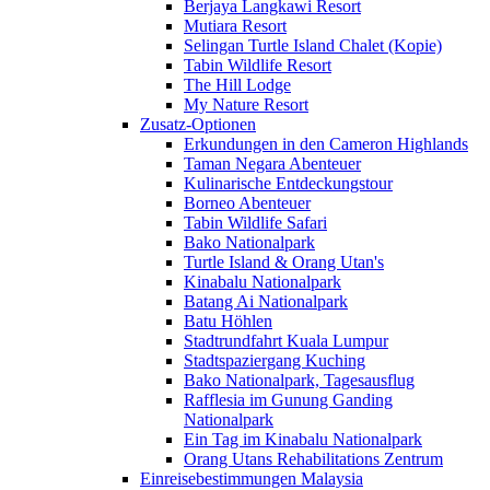
Berjaya Langkawi Resort
Mutiara Resort
Selingan Turtle Island Chalet (Kopie)
Tabin Wildlife Resort
The Hill Lodge
My Nature Resort
Zusatz-Optionen
Erkundungen in den Cameron Highlands
Taman Negara Abenteuer
Kulinarische Entdeckungstour
Borneo Abenteuer
Tabin Wildlife Safari
Bako Nationalpark
Turtle Island & Orang Utan's
Kinabalu Nationalpark
Batang Ai Nationalpark
Batu Höhlen
Stadtrundfahrt Kuala Lumpur
Stadtspaziergang Kuching
Bako Nationalpark, Tagesausflug
Rafflesia im Gunung Ganding
Nationalpark
Ein Tag im Kinabalu Nationalpark
Orang Utans Rehabilitations Zentrum
Einreisebestimmungen Malaysia