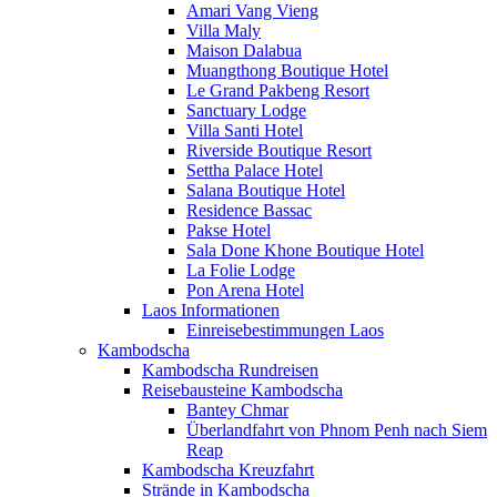
Amari Vang Vieng
Villa Maly
Maison Dalabua
Muangthong Boutique Hotel
Le Grand Pakbeng Resort
Sanctuary Lodge
Villa Santi Hotel
Riverside Boutique Resort
Settha Palace Hotel
Salana Boutique Hotel
Residence Bassac
Pakse Hotel
Sala Done Khone Boutique Hotel
La Folie Lodge
Pon Arena Hotel
Laos Informationen
Einreisebestimmungen Laos
Kambodscha
Kambodscha Rundreisen
Reisebausteine Kambodscha
Bantey Chmar
Überlandfahrt von Phnom Penh nach Siem
Reap
Kambodscha Kreuzfahrt
Strände in Kambodscha