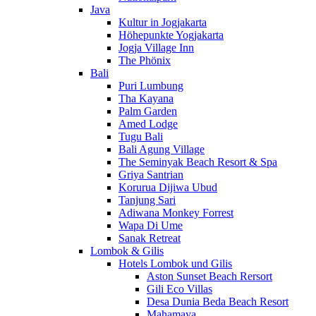
Java
Kultur in Jogjakarta
Höhepunkte Yogjakarta
Jogja Village Inn
The Phönix
Bali
Puri Lumbung
Tha Kayana
Palm Garden
Amed Lodge
Tugu Bali
Bali Agung Village
The Seminyak Beach Resort & Spa
Griya Santrian
Korurua Dijiwa Ubud
Tanjung Sari
Adiwana Monkey Forrest
Wapa Di Ume
Sanak Retreat
Lombok & Gilis
Hotels Lombok und Gilis
Aston Sunset Beach Rersort
Gili Eco Villas
Desa Dunia Beda Beach Resort
Mahamaya