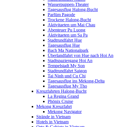
Wasserpuppen-Theater
Tagesausflug Halong-Bucht
Parfüm Pagode
Trockene Halong-Bucht
Aktivitaeten um Mai Chau
Abenteuer Pu Luong
Aktivitaeten um Sa Pa
Stadtrundfahrt Hue
Tagesausflug Hue
Bach Ma Nationalpark
Überlandfahrt von Hue nach Hoi An
Stadtspaziergang Hoi An
Tempelstadt My Son
Stadtrundfahrt Saigon
Tai Ninh und Cu Chi
Tagesausflug ins Mekong-Delta
Tagesausflug My Tho
Kreuzfahrten Halong-Bucht
La Regina Grand
Phönix Cruise
Mekong Kreuzfahrt
Mekong Navigator
Strände in Vietnam
Hotels in Vietnam
Orte & Gebiete in Vietnam