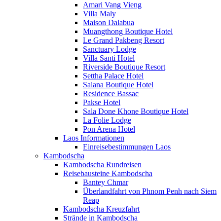
Amari Vang Vieng
Villa Maly
Maison Dalabua
Muangthong Boutique Hotel
Le Grand Pakbeng Resort
Sanctuary Lodge
Villa Santi Hotel
Riverside Boutique Resort
Settha Palace Hotel
Salana Boutique Hotel
Residence Bassac
Pakse Hotel
Sala Done Khone Boutique Hotel
La Folie Lodge
Pon Arena Hotel
Laos Informationen
Einreisebestimmungen Laos
Kambodscha
Kambodscha Rundreisen
Reisebausteine Kambodscha
Bantey Chmar
Überlandfahrt von Phnom Penh nach Siem
Reap
Kambodscha Kreuzfahrt
Strände in Kambodscha