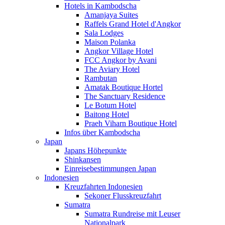
Hotels in Kambodscha
Amanjaya Suites
Raffels Grand Hotel d'Angkor
Sala Lodges
Maison Polanka
Angkor Village Hotel
FCC Angkor by Avani
The Aviary Hotel
Rambutan
Amatak Boutique Hortel
The Sanctuary Residence
Le Botum Hotel
Baitong Hotel
Praeh Viharn Boutique Hotel
Infos über Kambodscha
Japan
Japans Höhepunkte
Shinkansen
Einreisebestimmungen Japan
Indonesien
Kreuzfahrten Indonesien
Sekoner Flusskreuzfahrt
Sumatra
Sumatra Rundreise mit Leuser
Nationalpark