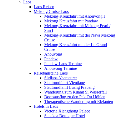
Laos
Laos Reisen
Mekong Cruise Laos
Mekong-Kreuzfahrt mit Anouvong I
Mekong Kreuzfahrt mit Pandaw
Mekong-Kreuzfahrt mit Mekong Pearl /
Sun I
Mekong-Kreuzfahrt mit der Nava Mekong
Cruise
Mekong Kreuzfahrt mit der Le Grand
Cruise
Anouvong
Pandaw
Pandaw Laos Termine
Anouvong Termine
Reisebausteine Laos
Südlaos Abenteurer
Stadtrundfahrt Vientiane
Stadtrundfahrt Luang Prabang
Wanderung zum Kuang Si Wasserfall
Bootsausflug zu den Pak Ou Höhlen
Therapeutische Wanderung mit Elefanten
Hotels in Laos
Victoria Xiengthong Palace
Sanakea Boutique Hotel