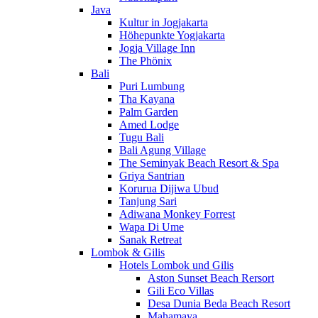
Java
Kultur in Jogjakarta
Höhepunkte Yogjakarta
Jogja Village Inn
The Phönix
Bali
Puri Lumbung
Tha Kayana
Palm Garden
Amed Lodge
Tugu Bali
Bali Agung Village
The Seminyak Beach Resort & Spa
Griya Santrian
Korurua Dijiwa Ubud
Tanjung Sari
Adiwana Monkey Forrest
Wapa Di Ume
Sanak Retreat
Lombok & Gilis
Hotels Lombok und Gilis
Aston Sunset Beach Rersort
Gili Eco Villas
Desa Dunia Beda Beach Resort
Mahamaya