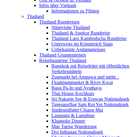
Infos über Vietnam
Informationen zu Flügen
Thailand
Thailand Rundreisen
Stippvisite Thailand
Thailand & Angkor Rundreise
Thailand Laos Kambodscha Rundreise
Unterwegs im Königreich Siam
Unbekannte Andamanensee
Thailand Gruppenreisen
Reisebausteine Thailand
Bangkok mit Reiseleiter mit öffentlichen
Verkehrsmitteln
Zugmarkt bei Ampawa und mehr...
Floatingmmarket & River Kwai
Bang Pa-In und Ayuthaya
Thai House Kochkurs
Sri Nakarin See & Erawan Nationalpark
Tagesausflug Sam Roi Yot Nationalpark
Stadtrundfahrt Chiang Mai
Lampang & Lamphun
Khantoke Dinner
Mae Taeng Wanderung
Doi Inthanan Nationalpark