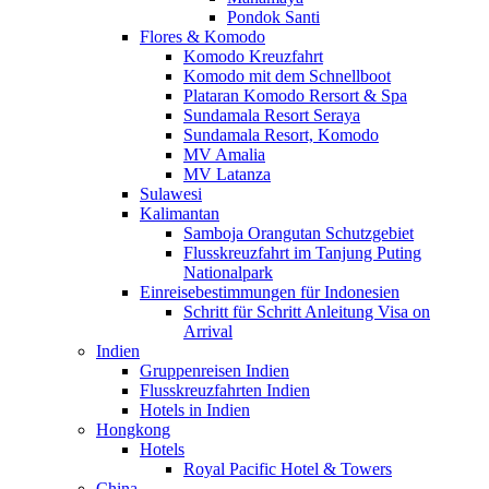
Pondok Santi
Flores & Komodo
Komodo Kreuzfahrt
Komodo mit dem Schnellboot
Plataran Komodo Rersort & Spa
Sundamala Resort Seraya
Sundamala Resort, Komodo
MV Amalia
MV Latanza
Sulawesi
Kalimantan
Samboja Orangutan Schutzgebiet
Flusskreuzfahrt im Tanjung Puting
Nationalpark
Einreisebestimmungen für Indonesien
Schritt für Schritt Anleitung Visa on
Arrival
Indien
Gruppenreisen Indien
Flusskreuzfahrten Indien
Hotels in Indien
Hongkong
Hotels
Royal Pacific Hotel & Towers
China