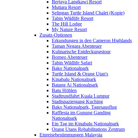
Berjaya Langkawi Resort
Mutiara Resort
Selingan Turtle Island Chalet (Kopie)
Tabin Wildlife Resort
The Hill Lodge
My Nature Resort
Zusatz-Optionen
Erkundungen in den Cameron Highlands
Taman Negara Abenteuer
Kulinarische Entdeckungstour
Borneo Abenteuer
Tabin Wildlife Safari
Bako Nationalpark
Turtle Island & Orang Utan's
Kinabalu Nationalpark
Batang Ai Nationalpark
Batu Höhlen
Stadtrundfahrt Kuala Lumpur
Stadtspaziergang Kuching
Bako Nationalpark, Tagesausflug
Rafflesia im Gunung Ganding
Nationalpark
Ein Tag im Kinabalu Nationalpark
Orang Utans Rehabilitations Zentrum
Einreisebestimmungen Malaysia