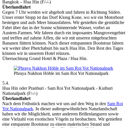
Bangkok – Hua Hin (F/-/-)
Überlandfahrt
Gegen 7 Uhr werden wir abgeholt und fahren in Richtung Süden.
Unser erster Stopp ist das Dorf Klong Kone, wo wir ein Motorboot
besteigen und aufs Meer hinausfahren. Wir genießen die gemütliche
Fahrt über das in der Sonne schimmernde Wasser, vorbei an
Austern-Farmen. Wir fahren durch ein imposantes Mangrovengebiet
und treffen auf zahme Affen, die wir mit unseren mitgebrachten
Bananen füttern können. Nach dieser entspannten Bootstour fahren
wir weiter über Phetchaburi bis nach Hua Hin. Den Rest des Tages
können wir in unserem Hotel relaxen.
Übernachtung Grand Hotel & Plaza / Hua Hin.
Phraya Nakhon Höhle im Sam Roi Yot Nationalpark
5.4.
Hua Hin oder Pranburi - Sam Roi Yot Nationalpark - Kuiburi
Nationalpark (F/-/-)
Überlandfahrt
Nach dem Frühstück machen wir uns auf den Weg in den
Sam Roi
Yot Nationalpark
. In dieser außergewöhnlichen Naturlandschaft
haben wir die Möglichkeit, unter anderem Brillenlanguren sowie
eine Vielzahl von exotischen Vögeln zu beobachten. Wir genießen
eine entspannte Bootstour zu einem malerischen Strand und