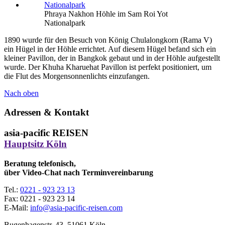
Phraya Nakhon Höhle im Sam Roi Yot
Nationalpark
1890 wurde für den Besuch von König Chulalongkorn (Rama V)
ein Hügel in der Höhle errichtet. Auf diesem Hügel befand sich ein
kleiner Pavillon, der in Bangkok gebaut und in der Höhle aufgestellt
wurde. Der Khuha Kharuehat Pavillon ist perfekt positioniert, um
die Flut des Morgensonnenlichts einzufangen.
Nach oben
Adressen & Kontakt
asia-pacific REISEN
Hauptsitz Köln
Beratung telefonisch,
über Video-Chat nach Terminvereinbarung
Tel.:
0221 - 923 23 13
Fax:
0221 - 923 23 14
E-Mail:
info@asia-pacific-reisen.com
Bugenhagenstr. 43, 51061 Köln