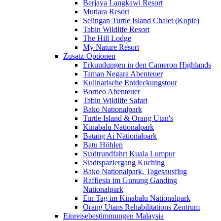
Berjaya Langkawi Resort
Mutiara Resort
Selingan Turtle Island Chalet (Kopie)
Tabin Wildlife Resort
The Hill Lodge
My Nature Resort
Zusatz-Optionen
Erkundungen in den Cameron Highlands
Taman Negara Abenteuer
Kulinarische Entdeckungstour
Borneo Abenteuer
Tabin Wildlife Safari
Bako Nationalpark
Turtle Island & Orang Utan's
Kinabalu Nationalpark
Batang Ai Nationalpark
Batu Höhlen
Stadtrundfahrt Kuala Lumpur
Stadtspaziergang Kuching
Bako Nationalpark, Tagesausflug
Rafflesia im Gunung Ganding
Nationalpark
Ein Tag im Kinabalu Nationalpark
Orang Utans Rehabilitations Zentrum
Einreisebestimmungen Malaysia