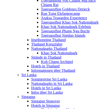
Überlandtour von Chiang Mai nach
Chiang Rai
Tagesausflug Goldenes Dreieck
Ran Tong Elefantencamp
Araksa Teagarden Experience
Tagesausflug Khao Sok Nationalpark
Khao Sok Nationalpark Erlebnis
Tagesausflug Phang Nga Bucht
Tagesausflug Similan Islands
Inselhopping Thailand
Thailand Kreuzfahrt
Nationalparks Thailand
Khao Sok Nationalpark
Strände in Thailand
Koh Chang Archipel
Hotels in Thailand
Informationen über Thailand
Sri Lanka
Sommerreise Sri Lanka
Nationalparks in Sri Lanka
Hotels in Sri Lanka
Infos über Sri Lanka
Singapur
Singapur Stopover
Hotels in Singapur