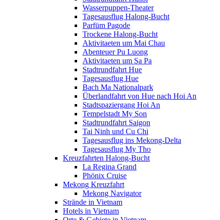
Wasserpuppen-Theater
Tagesausflug Halong-Bucht
Parfüm Pagode
Trockene Halong-Bucht
Aktivitaeten um Mai Chau
Abenteuer Pu Luong
Aktivitaeten um Sa Pa
Stadtrundfahrt Hue
Tagesausflug Hue
Bach Ma Nationalpark
Überlandfahrt von Hue nach Hoi An
Stadtspaziergang Hoi An
Tempelstadt My Son
Stadtrundfahrt Saigon
Tai Ninh und Cu Chi
Tagesausflug ins Mekong-Delta
Tagesausflug My Tho
Kreuzfahrten Halong-Bucht
La Regina Grand
Phönix Cruise
Mekong Kreuzfahrt
Mekong Navigator
Strände in Vietnam
Hotels in Vietnam
Orte & Gebiete in Vietnam