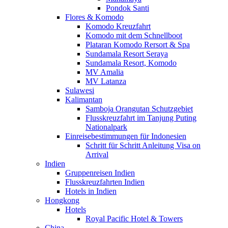
Pondok Santi
Flores & Komodo
Komodo Kreuzfahrt
Komodo mit dem Schnellboot
Plataran Komodo Rersort & Spa
Sundamala Resort Seraya
Sundamala Resort, Komodo
MV Amalia
MV Latanza
Sulawesi
Kalimantan
Samboja Orangutan Schutzgebiet
Flusskreuzfahrt im Tanjung Puting
Nationalpark
Einreisebestimmungen für Indonesien
Schritt für Schritt Anleitung Visa on
Arrival
Indien
Gruppenreisen Indien
Flusskreuzfahrten Indien
Hotels in Indien
Hongkong
Hotels
Royal Pacific Hotel & Towers
China