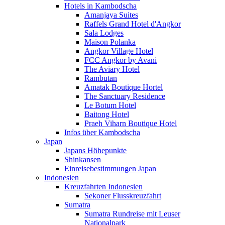
Hotels in Kambodscha
Amanjaya Suites
Raffels Grand Hotel d'Angkor
Sala Lodges
Maison Polanka
Angkor Village Hotel
FCC Angkor by Avani
The Aviary Hotel
Rambutan
Amatak Boutique Hortel
The Sanctuary Residence
Le Botum Hotel
Baitong Hotel
Praeh Viharn Boutique Hotel
Infos über Kambodscha
Japan
Japans Höhepunkte
Shinkansen
Einreisebestimmungen Japan
Indonesien
Kreuzfahrten Indonesien
Sekoner Flusskreuzfahrt
Sumatra
Sumatra Rundreise mit Leuser
Nationalpark