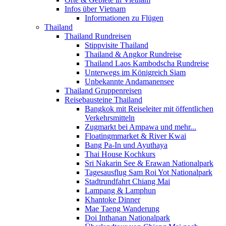
Infos über Vietnam
Informationen zu Flügen
Thailand
Thailand Rundreisen
Stippvisite Thailand
Thailand & Angkor Rundreise
Thailand Laos Kambodscha Rundreise
Unterwegs im Königreich Siam
Unbekannte Andamanensee
Thailand Gruppenreisen
Reisebausteine Thailand
Bangkok mit Reiseleiter mit öffentlichen
Verkehrsmitteln
Zugmarkt bei Ampawa und mehr...
Floatingmmarket & River Kwai
Bang Pa-In und Ayuthaya
Thai House Kochkurs
Sri Nakarin See & Erawan Nationalpark
Tagesausflug Sam Roi Yot Nationalpark
Stadtrundfahrt Chiang Mai
Lampang & Lamphun
Khantoke Dinner
Mae Taeng Wanderung
Doi Inthanan Nationalpark