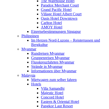
The Warehouse Hotel
Paradox Merchant Court
Grand Pacific Hotel
Village Hotel Albert Court
Oasis Hotel Downtown
Carlton Hotel
AMOY Hotel
Einreisebestimmungen Singapur
Philippinen
Im Herzen Nord-Luzons – Reisterrassen und
Bergkultur
Myanmar
Rundreisen Myanmar
Gruppenreisen Myanmar
Flusskreuzfahrten Myanmar
Strände in Myanmar
Informationen über Myanmar
Malaysia
Mietwagen zum selber fahren
Hotels
Villa Samandhi
Majestic Hotel
Concord Hotel
Eastern & Oriental Hotel
Pangkor Laut Resort