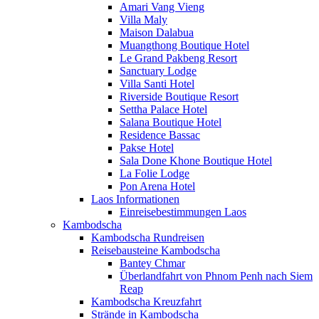
Amari Vang Vieng
Villa Maly
Maison Dalabua
Muangthong Boutique Hotel
Le Grand Pakbeng Resort
Sanctuary Lodge
Villa Santi Hotel
Riverside Boutique Resort
Settha Palace Hotel
Salana Boutique Hotel
Residence Bassac
Pakse Hotel
Sala Done Khone Boutique Hotel
La Folie Lodge
Pon Arena Hotel
Laos Informationen
Einreisebestimmungen Laos
Kambodscha
Kambodscha Rundreisen
Reisebausteine Kambodscha
Bantey Chmar
Überlandfahrt von Phnom Penh nach Siem
Reap
Kambodscha Kreuzfahrt
Strände in Kambodscha