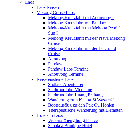
Laos
Laos Reisen
Mekong Cruise Laos
Mekong-Kreuzfahrt mit Anouvong I
Mekong Kreuzfahrt mit Pandaw
Mekong-Kreuzfahrt mit Mekong Pearl /
Sun I
Mekong-Kreuzfahrt mit der Nava Mekong
Cruise
Mekong Kreuzfahrt mit der Le Grand
Cruise
Anouvong
Pandaw
Pandaw Laos Termine
Anouvong Termine
Reisebausteine Laos
Südlaos Abenteurer
Stadtrundfahrt Vientiane
Stadtrundfahrt Luang Prabang
Wanderung zum Kuang Si Wasserfall
Bootsausflug zu den Pak Ou Höhlen
Therapeutische Wanderung mit Elefanten
Hotels in Laos
Victoria Xiengthong Palace
Sanakea Boutique Hotel