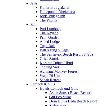
Java
Kultur in Jogjakarta
Höhepunkte Yogjakarta
Jogja Village Inn
The Phönix
Bali
Puri Lumbung
Tha Kayana
Palm Garden
Amed Lodge
Tugu Bali
Bali Agung Village
The Seminyak Beach Resort & Spa
Griya Santrian
Korurua Dijiwa Ubud
Tanjung Sari
Adiwana Monkey Forrest
Wapa Di Ume
Sanak Retreat
Lombok & Gilis
Hotels Lombok und Gilis
Aston Sunset Beach Rersort
Gili Eco Villas
Desa Dunia Beda Beach Resort
Mahamaya