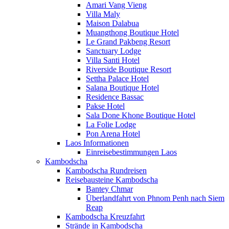
Amari Vang Vieng
Villa Maly
Maison Dalabua
Muangthong Boutique Hotel
Le Grand Pakbeng Resort
Sanctuary Lodge
Villa Santi Hotel
Riverside Boutique Resort
Settha Palace Hotel
Salana Boutique Hotel
Residence Bassac
Pakse Hotel
Sala Done Khone Boutique Hotel
La Folie Lodge
Pon Arena Hotel
Laos Informationen
Einreisebestimmungen Laos
Kambodscha
Kambodscha Rundreisen
Reisebausteine Kambodscha
Bantey Chmar
Überlandfahrt von Phnom Penh nach Siem
Reap
Kambodscha Kreuzfahrt
Strände in Kambodscha