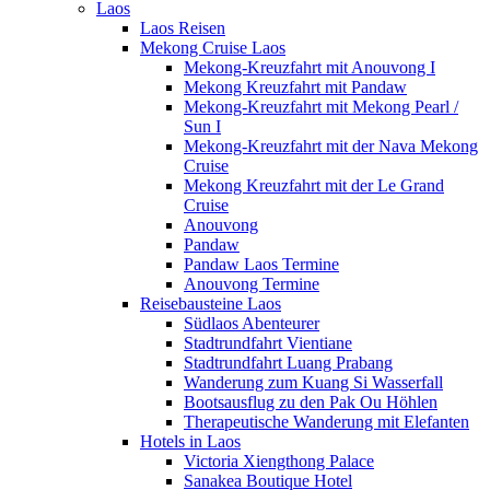
Laos
Laos Reisen
Mekong Cruise Laos
Mekong-Kreuzfahrt mit Anouvong I
Mekong Kreuzfahrt mit Pandaw
Mekong-Kreuzfahrt mit Mekong Pearl /
Sun I
Mekong-Kreuzfahrt mit der Nava Mekong
Cruise
Mekong Kreuzfahrt mit der Le Grand
Cruise
Anouvong
Pandaw
Pandaw Laos Termine
Anouvong Termine
Reisebausteine Laos
Südlaos Abenteurer
Stadtrundfahrt Vientiane
Stadtrundfahrt Luang Prabang
Wanderung zum Kuang Si Wasserfall
Bootsausflug zu den Pak Ou Höhlen
Therapeutische Wanderung mit Elefanten
Hotels in Laos
Victoria Xiengthong Palace
Sanakea Boutique Hotel