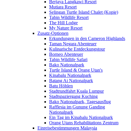
Berjaya Langkawi Resort
Mutiara Resort
Selingan Turtle Island Chalet (Kopie)
Tabin Wildlife Resort
The Hill Lodge
My Nature Resort
Zusatz-Optionen
Erkundungen in den Cameron Highlands
Taman Negara Abenteuer
Kulinarische Entdeckungstour
Borneo Abenteuer
Tabin Wildlife Safari
Bako Nationalpark
Turtle Island & Orang Utan's
Kinabalu Nationalpark
Batang Ai Nationalpark
Batu Höhlen
Stadtrundfahrt Kuala Lumpur
Stadtspaziergang Kuching
Bako Nationalpark, Tagesausflug
Rafflesia im Gunung Ganding
Nationalpark
Ein Tag im Kinabalu Nationalpark
Orang Utans Rehabilitations Zentrum
Einreisebestimmungen Malaysia