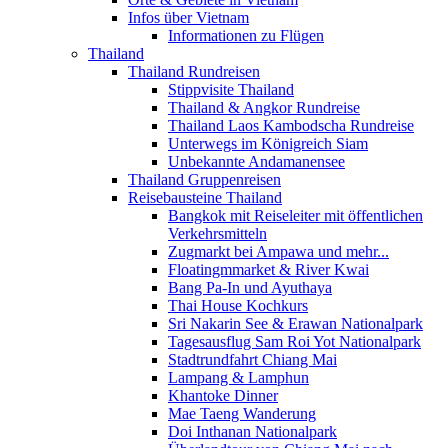
Infos über Vietnam
Informationen zu Flügen
Thailand
Thailand Rundreisen
Stippvisite Thailand
Thailand & Angkor Rundreise
Thailand Laos Kambodscha Rundreise
Unterwegs im Königreich Siam
Unbekannte Andamanensee
Thailand Gruppenreisen
Reisebausteine Thailand
Bangkok mit Reiseleiter mit öffentlichen
Verkehrsmitteln
Zugmarkt bei Ampawa und mehr...
Floatingmmarket & River Kwai
Bang Pa-In und Ayuthaya
Thai House Kochkurs
Sri Nakarin See & Erawan Nationalpark
Tagesausflug Sam Roi Yot Nationalpark
Stadtrundfahrt Chiang Mai
Lampang & Lamphun
Khantoke Dinner
Mae Taeng Wanderung
Doi Inthanan Nationalpark