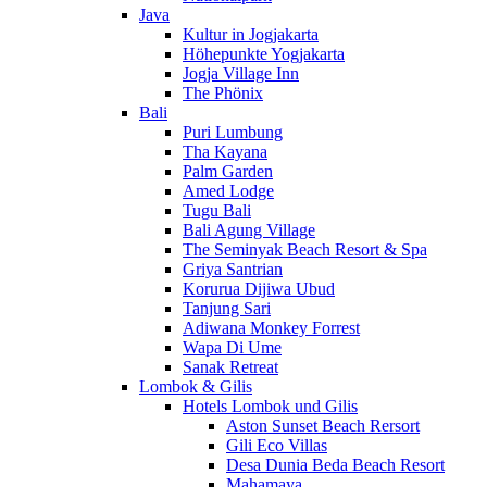
Java
Kultur in Jogjakarta
Höhepunkte Yogjakarta
Jogja Village Inn
The Phönix
Bali
Puri Lumbung
Tha Kayana
Palm Garden
Amed Lodge
Tugu Bali
Bali Agung Village
The Seminyak Beach Resort & Spa
Griya Santrian
Korurua Dijiwa Ubud
Tanjung Sari
Adiwana Monkey Forrest
Wapa Di Ume
Sanak Retreat
Lombok & Gilis
Hotels Lombok und Gilis
Aston Sunset Beach Rersort
Gili Eco Villas
Desa Dunia Beda Beach Resort
Mahamaya