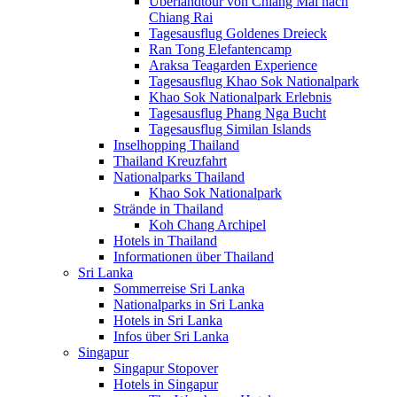
Überlandtour von Chiang Mai nach
Chiang Rai
Tagesausflug Goldenes Dreieck
Ran Tong Elefantencamp
Araksa Teagarden Experience
Tagesausflug Khao Sok Nationalpark
Khao Sok Nationalpark Erlebnis
Tagesausflug Phang Nga Bucht
Tagesausflug Similan Islands
Inselhopping Thailand
Thailand Kreuzfahrt
Nationalparks Thailand
Khao Sok Nationalpark
Strände in Thailand
Koh Chang Archipel
Hotels in Thailand
Informationen über Thailand
Sri Lanka
Sommerreise Sri Lanka
Nationalparks in Sri Lanka
Hotels in Sri Lanka
Infos über Sri Lanka
Singapur
Singapur Stopover
Hotels in Singapur