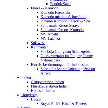
Pondok Santi
Flores & Komodo
Komodo Kreuzfahrt
Komodo mit dem Schnellboot
Plataran Komodo Rersort & Spa
Sundamala Resort Seraya
Sundamala Resort, Komodo
MV Amalia
MV Latanza
Sulawesi
Kalimantan
Samboja Orangutan Schutzgebiet
Flusskreuzfahrt im Tanjung Puting
Nationalpark
Einreisebestimmungen für Indonesien
Schritt für Schritt Anleitung Visa on
Arrival
Indien
Gruppenreisen Indien
Flusskreuzfahrten Indien
Hotels in Indien
Hongkong
Hotels
Royal Pacific Hotel & Towers
China