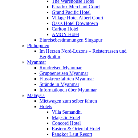
The Warehouse Hotel
Paradox Merchant Court
Grand Pacific Hotel
Village Hotel Albert Court
Oasis Hotel Downtown
Carlton Hotel
AMOY Hotel
Einreisebestimmungen Singapur
Philippinen
Im Herzen Nord-Luzons – Reisterrassen und
Bergkultur
Myanmar
Rundreisen Myanmar
Gruppenreisen Myanmar
Flusskreuzfahrten Myanmar
Strände in Myanmar
Informationen über Myanmar
Malaysia
Mietwagen zum selber fahren
Hotels
Villa Samandhi
Majestic Hotel
Concord Hotel
Eastern & Oriental Hotel
Pangkor Laut Resort