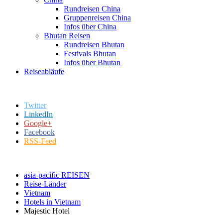
Rundreisen China
Gruppenreisen China
Infos über China
Bhutan Reisen
Rundreisen Bhutan
Festivals Bhutan
Infos über Bhutan
Reiseabläufe
Twitter
LinkedIn
Google+
Facebook
RSS-Feed
asia-pacific REISEN
Reise-Länder
Vietnam
Hotels in Vietnam
Majestic Hotel