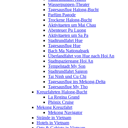
Wasserpuppen-Theater
Tagesausflug Halong-Bucht
Parfüm Pagode
Trockene Halong-Bucht
Aktivitaeten um Mai Chau
Abenteuer Pu Luong
Aktivitaeten um Sa Pa
Stadtrundfahrt Hue
Tagesausflug Hue
Bach Ma Nationalpark
Überlandfahrt von Hue nach Hoi An
Stadtspaziergang Hoi An
Tempelstadt My Son
Stadtrundfahrt Saigon
Tai Ninh und Cu Chi
Tagesausflug ins Mekong-Delta
Tagesausflug My Tho
Kreuzfahrten Halong-Bucht
La Regina Grand
Phönix Cruise
Mekong Kreuzfahrt
Mekong Navigator
Strände in Vietnam
Hotels in Vietnam
Orte & Gebiete in Vietnam