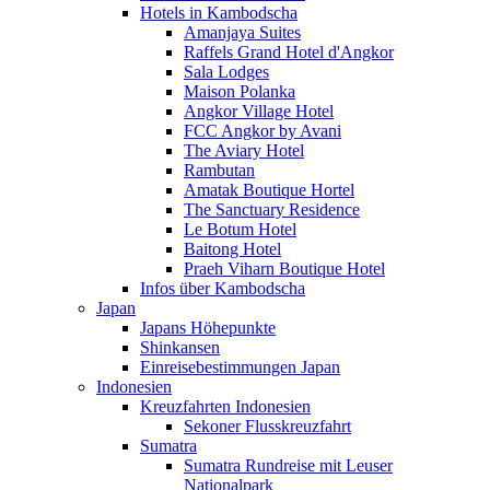
Hotels in Kambodscha
Amanjaya Suites
Raffels Grand Hotel d'Angkor
Sala Lodges
Maison Polanka
Angkor Village Hotel
FCC Angkor by Avani
The Aviary Hotel
Rambutan
Amatak Boutique Hortel
The Sanctuary Residence
Le Botum Hotel
Baitong Hotel
Praeh Viharn Boutique Hotel
Infos über Kambodscha
Japan
Japans Höhepunkte
Shinkansen
Einreisebestimmungen Japan
Indonesien
Kreuzfahrten Indonesien
Sekoner Flusskreuzfahrt
Sumatra
Sumatra Rundreise mit Leuser
Nationalpark