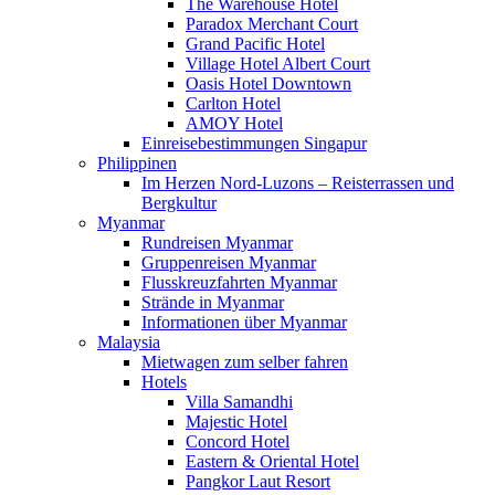
The Warehouse Hotel
Paradox Merchant Court
Grand Pacific Hotel
Village Hotel Albert Court
Oasis Hotel Downtown
Carlton Hotel
AMOY Hotel
Einreisebestimmungen Singapur
Philippinen
Im Herzen Nord-Luzons – Reisterrassen und
Bergkultur
Myanmar
Rundreisen Myanmar
Gruppenreisen Myanmar
Flusskreuzfahrten Myanmar
Strände in Myanmar
Informationen über Myanmar
Malaysia
Mietwagen zum selber fahren
Hotels
Villa Samandhi
Majestic Hotel
Concord Hotel
Eastern & Oriental Hotel
Pangkor Laut Resort