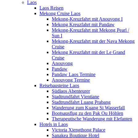
Laos
Laos Reisen
Mekong Cruise Laos
Mekong-Kreuzfahrt mit Anouvong I
Mekong Kreuzfahrt mit Pandaw
Mekong-Kreuzfahrt mit Mekong Pearl /
Sun I
Mekong-Kreuzfahrt mit der Nava Mekong
Cruise
Mekong Kreuzfahrt mit der Le Grand
Cruise
Anouvong
Pandaw
Pandaw Laos Termine
Anouvong Termine
Reisebausteine Laos
Südlaos Abenteurer
Stadtrundfahrt Vientiane
Stadtrundfahrt Luang Prabang
Wanderung zum Kuang Si Wasserfall
Bootsausflug zu den Pak Ou Höhlen
Therapeutische Wanderung mit Elefanten
Hotels in Laos
Victoria Xiengthong Palace
Sanakea Boutique Hotel