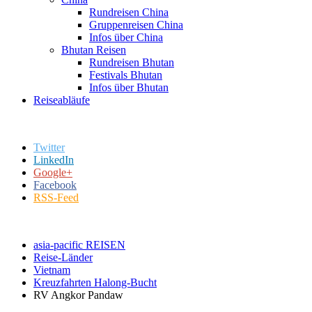
Rundreisen China
Gruppenreisen China
Infos über China
Bhutan Reisen
Rundreisen Bhutan
Festivals Bhutan
Infos über Bhutan
Reiseabläufe
Twitter
LinkedIn
Google+
Facebook
RSS-Feed
asia-pacific REISEN
Reise-Länder
Vietnam
Kreuzfahrten Halong-Bucht
RV Angkor Pandaw