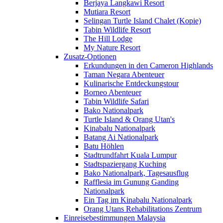
Berjaya Langkawi Resort
Mutiara Resort
Selingan Turtle Island Chalet (Kopie)
Tabin Wildlife Resort
The Hill Lodge
My Nature Resort
Zusatz-Optionen
Erkundungen in den Cameron Highlands
Taman Negara Abenteuer
Kulinarische Entdeckungstour
Borneo Abenteuer
Tabin Wildlife Safari
Bako Nationalpark
Turtle Island & Orang Utan's
Kinabalu Nationalpark
Batang Ai Nationalpark
Batu Höhlen
Stadtrundfahrt Kuala Lumpur
Stadtspaziergang Kuching
Bako Nationalpark, Tagesausflug
Rafflesia im Gunung Ganding
Nationalpark
Ein Tag im Kinabalu Nationalpark
Orang Utans Rehabilitations Zentrum
Einreisebestimmungen Malaysia