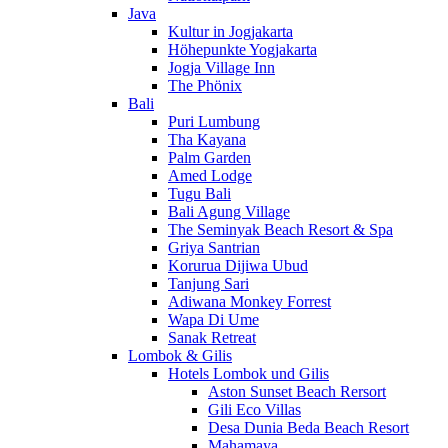
Java
Kultur in Jogjakarta
Höhepunkte Yogjakarta
Jogja Village Inn
The Phönix
Bali
Puri Lumbung
Tha Kayana
Palm Garden
Amed Lodge
Tugu Bali
Bali Agung Village
The Seminyak Beach Resort & Spa
Griya Santrian
Korurua Dijiwa Ubud
Tanjung Sari
Adiwana Monkey Forrest
Wapa Di Ume
Sanak Retreat
Lombok & Gilis
Hotels Lombok und Gilis
Aston Sunset Beach Rersort
Gili Eco Villas
Desa Dunia Beda Beach Resort
Mahamaya