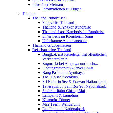
Infos über Vietnam
Informationen zu Flügen
Thailand
Thailand Rundreisen
Stippvisite Thailand
Thailand & Angkor Rundreise
Thailand Laos Kambodscha Rundreise
Unterwegs im Königreich Siam
Unbekannte Andamanensee
Thailand Gruppenreisen
Reisebausteine Thailand
Bangkok mit Reiseleiter mit öffentlichen
Verkehrsmitteln
Zugmarkt bei Ampawa und mehr...
Floatingmmarket & River Kwai
Bang Pa-In und Ayuthaya
Thai House Kochkurs
Sri Nakarin See & Erawan Nationalpark
Tagesausflug Sam Roi Yot Nationalpark
Stadtrundfahrt Chiang Mai
Lampang & Lamphun
Khantoke Dinner
Mae Taeng Wanderung
Doi Inthanan Nationalpark