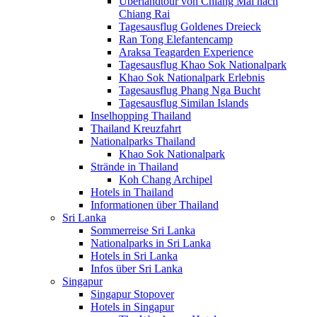
Überlandtour von Chiang Mai nach
Chiang Rai
Tagesausflug Goldenes Dreieck
Ran Tong Elefantencamp
Araksa Teagarden Experience
Tagesausflug Khao Sok Nationalpark
Khao Sok Nationalpark Erlebnis
Tagesausflug Phang Nga Bucht
Tagesausflug Similan Islands
Inselhopping Thailand
Thailand Kreuzfahrt
Nationalparks Thailand
Khao Sok Nationalpark
Strände in Thailand
Koh Chang Archipel
Hotels in Thailand
Informationen über Thailand
Sri Lanka
Sommerreise Sri Lanka
Nationalparks in Sri Lanka
Hotels in Sri Lanka
Infos über Sri Lanka
Singapur
Singapur Stopover
Hotels in Singapur