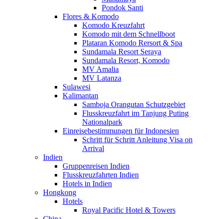
Pondok Santi
Flores & Komodo
Komodo Kreuzfahrt
Komodo mit dem Schnellboot
Plataran Komodo Rersort & Spa
Sundamala Resort Seraya
Sundamala Resort, Komodo
MV Amalia
MV Latanza
Sulawesi
Kalimantan
Samboja Orangutan Schutzgebiet
Flusskreuzfahrt im Tanjung Puting
Nationalpark
Einreisebestimmungen für Indonesien
Schritt für Schritt Anleitung Visa on
Arrival
Indien
Gruppenreisen Indien
Flusskreuzfahrten Indien
Hotels in Indien
Hongkong
Hotels
Royal Pacific Hotel & Towers
China