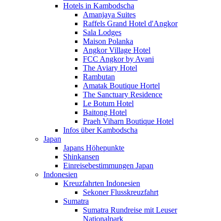
Hotels in Kambodscha
Amanjaya Suites
Raffels Grand Hotel d'Angkor
Sala Lodges
Maison Polanka
Angkor Village Hotel
FCC Angkor by Avani
The Aviary Hotel
Rambutan
Amatak Boutique Hortel
The Sanctuary Residence
Le Botum Hotel
Baitong Hotel
Praeh Viharn Boutique Hotel
Infos über Kambodscha
Japan
Japans Höhepunkte
Shinkansen
Einreisebestimmungen Japan
Indonesien
Kreuzfahrten Indonesien
Sekoner Flusskreuzfahrt
Sumatra
Sumatra Rundreise mit Leuser
Nationalpark