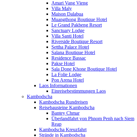
Amari Vang Vieng
Villa Maly
Maison Dalabua
Muangthong Boutique Hotel
Le Grand Pakbeng Resort
Sanctuary Lodge
Villa Santi Hotel
Riverside Boutique Resort
Settha Palace Hotel
Salana Boutique Hotel
Residence Bassac
Pakse Hotel
Sala Done Khone Boutique Hotel
La Folie Lodge
Pon Arena Hotel
Laos Informationen
Einreisebestimmungen Laos
Kambodscha
Kambodscha Rundreisen
Reisebausteine Kambodscha
Bantey Chmar
Überlandfahrt von Phnom Penh nach Siem
Reap
Kambodscha Kreuzfahrt
Strände in Kambodscha