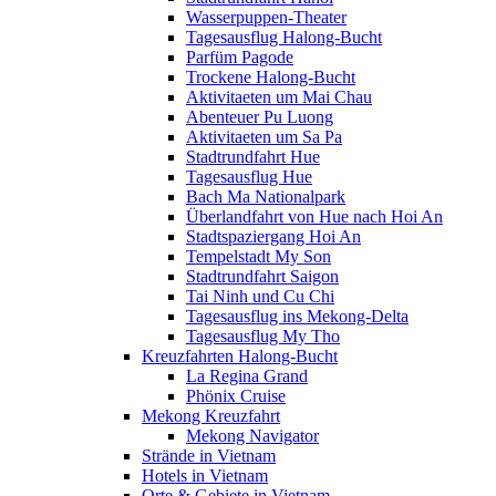
Wasserpuppen-Theater
Tagesausflug Halong-Bucht
Parfüm Pagode
Trockene Halong-Bucht
Aktivitaeten um Mai Chau
Abenteuer Pu Luong
Aktivitaeten um Sa Pa
Stadtrundfahrt Hue
Tagesausflug Hue
Bach Ma Nationalpark
Überlandfahrt von Hue nach Hoi An
Stadtspaziergang Hoi An
Tempelstadt My Son
Stadtrundfahrt Saigon
Tai Ninh und Cu Chi
Tagesausflug ins Mekong-Delta
Tagesausflug My Tho
Kreuzfahrten Halong-Bucht
La Regina Grand
Phönix Cruise
Mekong Kreuzfahrt
Mekong Navigator
Strände in Vietnam
Hotels in Vietnam
Orte & Gebiete in Vietnam