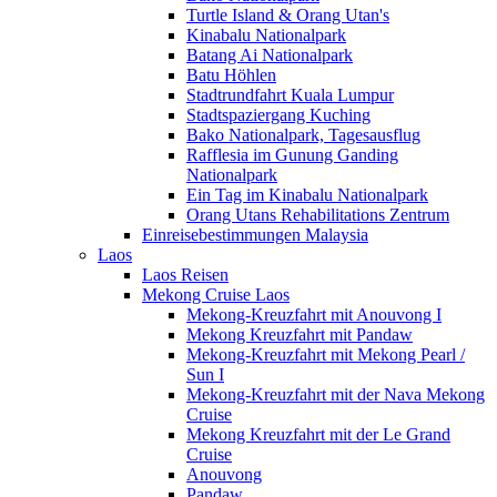
Turtle Island & Orang Utan's
Kinabalu Nationalpark
Batang Ai Nationalpark
Batu Höhlen
Stadtrundfahrt Kuala Lumpur
Stadtspaziergang Kuching
Bako Nationalpark, Tagesausflug
Rafflesia im Gunung Ganding
Nationalpark
Ein Tag im Kinabalu Nationalpark
Orang Utans Rehabilitations Zentrum
Einreisebestimmungen Malaysia
Laos
Laos Reisen
Mekong Cruise Laos
Mekong-Kreuzfahrt mit Anouvong I
Mekong Kreuzfahrt mit Pandaw
Mekong-Kreuzfahrt mit Mekong Pearl /
Sun I
Mekong-Kreuzfahrt mit der Nava Mekong
Cruise
Mekong Kreuzfahrt mit der Le Grand
Cruise
Anouvong
Pandaw