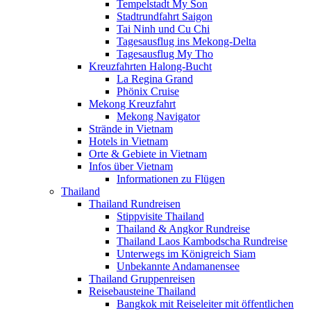
Tempelstadt My Son
Stadtrundfahrt Saigon
Tai Ninh und Cu Chi
Tagesausflug ins Mekong-Delta
Tagesausflug My Tho
Kreuzfahrten Halong-Bucht
La Regina Grand
Phönix Cruise
Mekong Kreuzfahrt
Mekong Navigator
Strände in Vietnam
Hotels in Vietnam
Orte & Gebiete in Vietnam
Infos über Vietnam
Informationen zu Flügen
Thailand
Thailand Rundreisen
Stippvisite Thailand
Thailand & Angkor Rundreise
Thailand Laos Kambodscha Rundreise
Unterwegs im Königreich Siam
Unbekannte Andamanensee
Thailand Gruppenreisen
Reisebausteine Thailand
Bangkok mit Reiseleiter mit öffentlichen