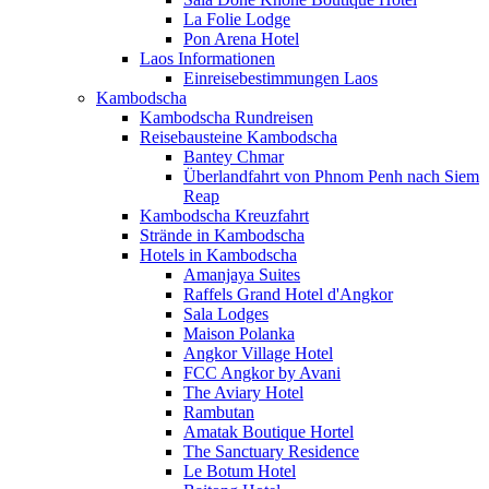
La Folie Lodge
Pon Arena Hotel
Laos Informationen
Einreisebestimmungen Laos
Kambodscha
Kambodscha Rundreisen
Reisebausteine Kambodscha
Bantey Chmar
Überlandfahrt von Phnom Penh nach Siem
Reap
Kambodscha Kreuzfahrt
Strände in Kambodscha
Hotels in Kambodscha
Amanjaya Suites
Raffels Grand Hotel d'Angkor
Sala Lodges
Maison Polanka
Angkor Village Hotel
FCC Angkor by Avani
The Aviary Hotel
Rambutan
Amatak Boutique Hortel
The Sanctuary Residence
Le Botum Hotel