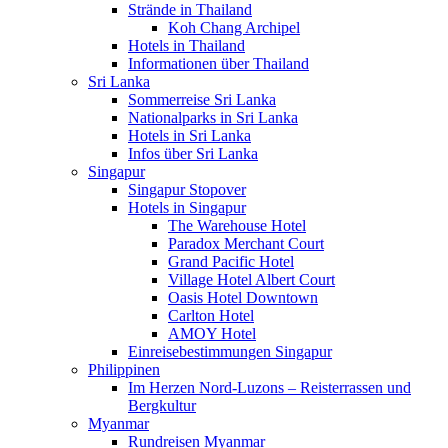
Strände in Thailand
Koh Chang Archipel
Hotels in Thailand
Informationen über Thailand
Sri Lanka
Sommerreise Sri Lanka
Nationalparks in Sri Lanka
Hotels in Sri Lanka
Infos über Sri Lanka
Singapur
Singapur Stopover
Hotels in Singapur
The Warehouse Hotel
Paradox Merchant Court
Grand Pacific Hotel
Village Hotel Albert Court
Oasis Hotel Downtown
Carlton Hotel
AMOY Hotel
Einreisebestimmungen Singapur
Philippinen
Im Herzen Nord-Luzons – Reisterrassen und
Bergkultur
Myanmar
Rundreisen Myanmar