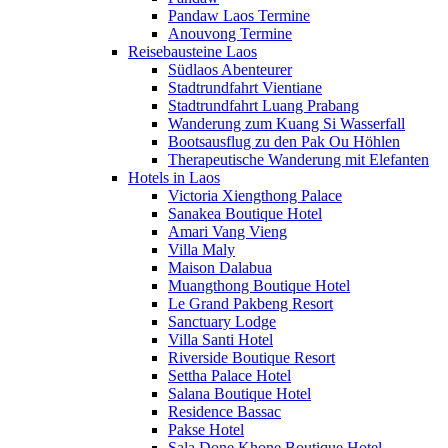
Pandaw Laos Termine
Anouvong Termine
Reisebausteine Laos
Südlaos Abenteurer
Stadtrundfahrt Vientiane
Stadtrundfahrt Luang Prabang
Wanderung zum Kuang Si Wasserfall
Bootsausflug zu den Pak Ou Höhlen
Therapeutische Wanderung mit Elefanten
Hotels in Laos
Victoria Xiengthong Palace
Sanakea Boutique Hotel
Amari Vang Vieng
Villa Maly
Maison Dalabua
Muangthong Boutique Hotel
Le Grand Pakbeng Resort
Sanctuary Lodge
Villa Santi Hotel
Riverside Boutique Resort
Settha Palace Hotel
Salana Boutique Hotel
Residence Bassac
Pakse Hotel
Sala Done Khone Boutique Hotel