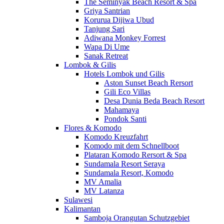
The Seminyak Beach Resort & Spa
Griya Santrian
Korurua Dijiwa Ubud
Tanjung Sari
Adiwana Monkey Forrest
Wapa Di Ume
Sanak Retreat
Lombok & Gilis
Hotels Lombok und Gilis
Aston Sunset Beach Rersort
Gili Eco Villas
Desa Dunia Beda Beach Resort
Mahamaya
Pondok Santi
Flores & Komodo
Komodo Kreuzfahrt
Komodo mit dem Schnellboot
Plataran Komodo Rersort & Spa
Sundamala Resort Seraya
Sundamala Resort, Komodo
MV Amalia
MV Latanza
Sulawesi
Kalimantan
Samboja Orangutan Schutzgebiet