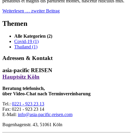
penatibus et magnis dis parturient montes, nascetur ridiculus mus.
Weiterlesen …
zweiter Beitrag
Themen
Alle Kategorien
(2)
Covid-19
(1)
Thailand
(1)
Adressen & Kontakt
asia-pacific REISEN
Hauptsitz Köln
Beratung telefonisch,
über Video-Chat nach Terminvereinbarung
Tel.:
0221 - 923 23 13
Fax:
0221 - 923 23 14
E-Mail:
info@asia-pacific-reisen.com
Bugenhagenstr. 43, 51061 Köln