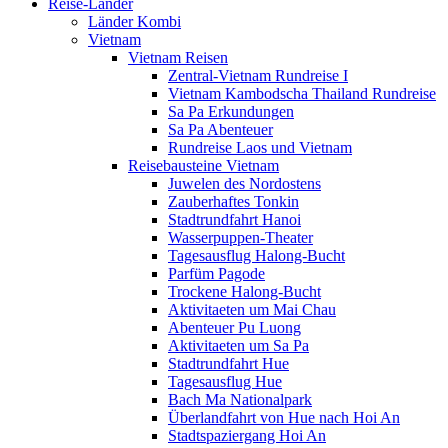
Reise-Länder
Länder Kombi
Vietnam
Vietnam Reisen
Zentral-Vietnam Rundreise I
Vietnam Kambodscha Thailand Rundreise
Sa Pa Erkundungen
Sa Pa Abenteuer
Rundreise Laos und Vietnam
Reisebausteine Vietnam
Juwelen des Nordostens
Zauberhaftes Tonkin
Stadtrundfahrt Hanoi
Wasserpuppen-Theater
Tagesausflug Halong-Bucht
Parfüm Pagode
Trockene Halong-Bucht
Aktivitaeten um Mai Chau
Abenteuer Pu Luong
Aktivitaeten um Sa Pa
Stadtrundfahrt Hue
Tagesausflug Hue
Bach Ma Nationalpark
Überlandfahrt von Hue nach Hoi An
Stadtspaziergang Hoi An