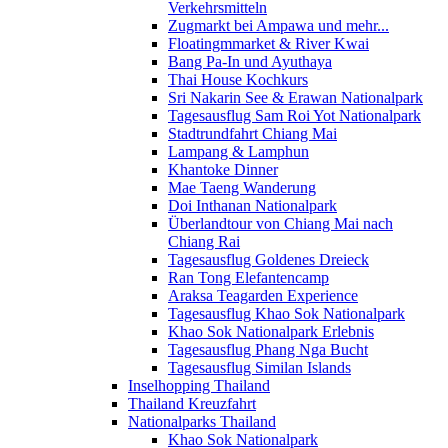
Verkehrsmitteln
Zugmarkt bei Ampawa und mehr...
Floatingmmarket & River Kwai
Bang Pa-In und Ayuthaya
Thai House Kochkurs
Sri Nakarin See & Erawan Nationalpark
Tagesausflug Sam Roi Yot Nationalpark
Stadtrundfahrt Chiang Mai
Lampang & Lamphun
Khantoke Dinner
Mae Taeng Wanderung
Doi Inthanan Nationalpark
Überlandtour von Chiang Mai nach
Chiang Rai
Tagesausflug Goldenes Dreieck
Ran Tong Elefantencamp
Araksa Teagarden Experience
Tagesausflug Khao Sok Nationalpark
Khao Sok Nationalpark Erlebnis
Tagesausflug Phang Nga Bucht
Tagesausflug Similan Islands
Inselhopping Thailand
Thailand Kreuzfahrt
Nationalparks Thailand
Khao Sok Nationalpark