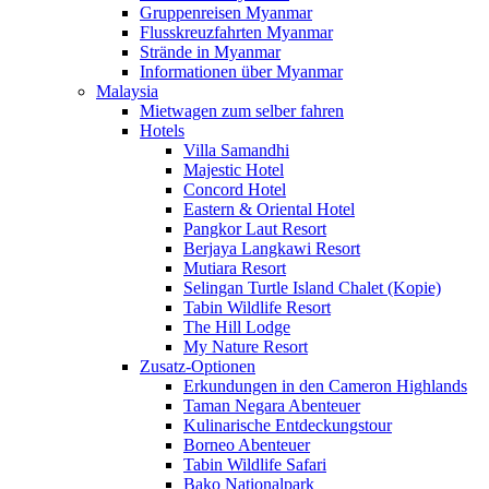
Gruppenreisen Myanmar
Flusskreuzfahrten Myanmar
Strände in Myanmar
Informationen über Myanmar
Malaysia
Mietwagen zum selber fahren
Hotels
Villa Samandhi
Majestic Hotel
Concord Hotel
Eastern & Oriental Hotel
Pangkor Laut Resort
Berjaya Langkawi Resort
Mutiara Resort
Selingan Turtle Island Chalet (Kopie)
Tabin Wildlife Resort
The Hill Lodge
My Nature Resort
Zusatz-Optionen
Erkundungen in den Cameron Highlands
Taman Negara Abenteuer
Kulinarische Entdeckungstour
Borneo Abenteuer
Tabin Wildlife Safari
Bako Nationalpark