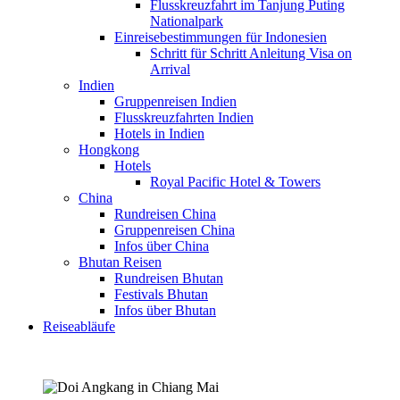
Flusskreuzfahrt im Tanjung Puting
Nationalpark
Einreisebestimmungen für Indonesien
Schritt für Schritt Anleitung Visa on
Arrival
Indien
Gruppenreisen Indien
Flusskreuzfahrten Indien
Hotels in Indien
Hongkong
Hotels
Royal Pacific Hotel & Towers
China
Rundreisen China
Gruppenreisen China
Infos über China
Bhutan Reisen
Rundreisen Bhutan
Festivals Bhutan
Infos über Bhutan
Reiseabläufe