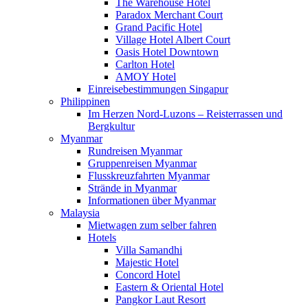
The Warehouse Hotel
Paradox Merchant Court
Grand Pacific Hotel
Village Hotel Albert Court
Oasis Hotel Downtown
Carlton Hotel
AMOY Hotel
Einreisebestimmungen Singapur
Philippinen
Im Herzen Nord-Luzons – Reisterrassen und
Bergkultur
Myanmar
Rundreisen Myanmar
Gruppenreisen Myanmar
Flusskreuzfahrten Myanmar
Strände in Myanmar
Informationen über Myanmar
Malaysia
Mietwagen zum selber fahren
Hotels
Villa Samandhi
Majestic Hotel
Concord Hotel
Eastern & Oriental Hotel
Pangkor Laut Resort