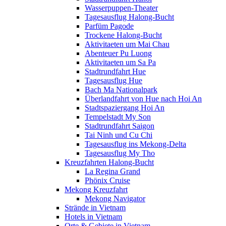
Wasserpuppen-Theater
Tagesausflug Halong-Bucht
Parfüm Pagode
Trockene Halong-Bucht
Aktivitaeten um Mai Chau
Abenteuer Pu Luong
Aktivitaeten um Sa Pa
Stadtrundfahrt Hue
Tagesausflug Hue
Bach Ma Nationalpark
Überlandfahrt von Hue nach Hoi An
Stadtspaziergang Hoi An
Tempelstadt My Son
Stadtrundfahrt Saigon
Tai Ninh und Cu Chi
Tagesausflug ins Mekong-Delta
Tagesausflug My Tho
Kreuzfahrten Halong-Bucht
La Regina Grand
Phönix Cruise
Mekong Kreuzfahrt
Mekong Navigator
Strände in Vietnam
Hotels in Vietnam
Orte & Gebiete in Vietnam