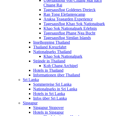
Überlandtour von Chiang Mai nach
Chiang Rai
Tagesausflug Goldenes Dreieck
Ran Tong Elefantencamp
Araksa Teagarden Experience
Tagesausflug Khao Sok Nationalpark
Khao Sok Nationalpark Erlebnis
Tagesausflug Phang Nga Bucht
Tagesausflug Similan Islands
Inselhopping Thailand
Thailand Kreuzfahrt
Nationalparks Thailand
Khao Sok Nationalpark
Strände in Thailand
Koh Chang Archipel
Hotels in Thailand
Informationen über Thailand
Sri Lanka
Sommerreise Sri Lanka
Nationalparks in Sri Lanka
Hotels in Sri Lanka
Infos über Sri Lanka
Singapur
Singapur Stopover
Hotels in Singapur