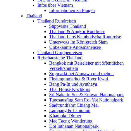
Infos über Vietnam
Informationen zu Flügen
Thailand
Thailand Rundreisen
Stippvisite Thailand
Thailand & Angkor Rundreise
Thailand Laos Kambodscha Rundreise
Unterwegs im Königreich Siam
Unbekannte Andamanensee
Thailand Gruppenreisen
Reisebausteine Thailand
Bangkok mit Reiseleiter mit öffentlichen
Verkehrsmitteln
Zugmarkt bei Ampawa und mehr...
Floatingmmarket & River Kwai
Bang Pa-In und Ayuthaya
Thai House Kochkurs
Sri Nakarin See & Erawan Nationalpark
Tagesausflug Sam Roi Yot Nationalpark
Stadtrundfahrt Chiang Mai
Lampang & Lamphun
Khantoke Dinner
Mae Taeng Wanderung
Doi Inthanan Nationalpark