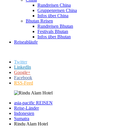
Rundreisen China
Gruppenreisen China
Infos über China
Bhutan Reisen
Rundreisen Bhutan
Festivals Bhutan
Infos über Bhutan
Reiseabläufe
Twitter
LinkedIn
Google+
Facebook
RSS-Feed
asia-pacific REISEN
Reise-Länder
Indonesien
Sumatra
Rindu Alam Hotel