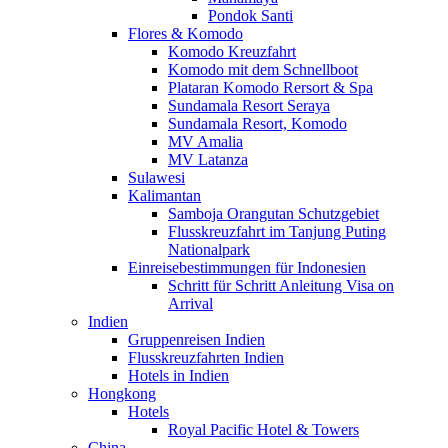
Pondok Santi
Flores & Komodo
Komodo Kreuzfahrt
Komodo mit dem Schnellboot
Plataran Komodo Rersort & Spa
Sundamala Resort Seraya
Sundamala Resort, Komodo
MV Amalia
MV Latanza
Sulawesi
Kalimantan
Samboja Orangutan Schutzgebiet
Flusskreuzfahrt im Tanjung Puting
Nationalpark
Einreisebestimmungen für Indonesien
Schritt für Schritt Anleitung Visa on
Arrival
Indien
Gruppenreisen Indien
Flusskreuzfahrten Indien
Hotels in Indien
Hongkong
Hotels
Royal Pacific Hotel & Towers
China