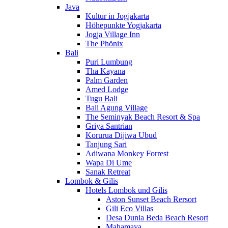
Java
Kultur in Jogjakarta
Höhepunkte Yogjakarta
Jogja Village Inn
The Phönix
Bali
Puri Lumbung
Tha Kayana
Palm Garden
Amed Lodge
Tugu Bali
Bali Agung Village
The Seminyak Beach Resort & Spa
Griya Santrian
Korurua Dijiwa Ubud
Tanjung Sari
Adiwana Monkey Forrest
Wapa Di Ume
Sanak Retreat
Lombok & Gilis
Hotels Lombok und Gilis
Aston Sunset Beach Rersort
Gili Eco Villas
Desa Dunia Beda Beach Resort
Mahamaya