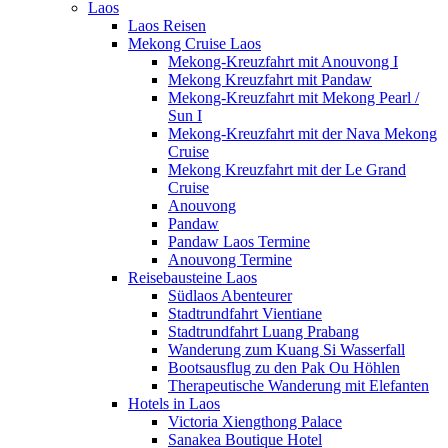
Laos
Laos Reisen
Mekong Cruise Laos
Mekong-Kreuzfahrt mit Anouvong I
Mekong Kreuzfahrt mit Pandaw
Mekong-Kreuzfahrt mit Mekong Pearl /
Sun I
Mekong-Kreuzfahrt mit der Nava Mekong
Cruise
Mekong Kreuzfahrt mit der Le Grand
Cruise
Anouvong
Pandaw
Pandaw Laos Termine
Anouvong Termine
Reisebausteine Laos
Südlaos Abenteurer
Stadtrundfahrt Vientiane
Stadtrundfahrt Luang Prabang
Wanderung zum Kuang Si Wasserfall
Bootsausflug zu den Pak Ou Höhlen
Therapeutische Wanderung mit Elefanten
Hotels in Laos
Victoria Xiengthong Palace
Sanakea Boutique Hotel