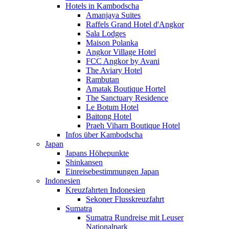
Hotels in Kambodscha
Amanjaya Suites
Raffels Grand Hotel d'Angkor
Sala Lodges
Maison Polanka
Angkor Village Hotel
FCC Angkor by Avani
The Aviary Hotel
Rambutan
Amatak Boutique Hortel
The Sanctuary Residence
Le Botum Hotel
Baitong Hotel
Praeh Viharn Boutique Hotel
Infos über Kambodscha
Japan
Japans Höhepunkte
Shinkansen
Einreisebestimmungen Japan
Indonesien
Kreuzfahrten Indonesien
Sekoner Flusskreuzfahrt
Sumatra
Sumatra Rundreise mit Leuser
Nationalpark