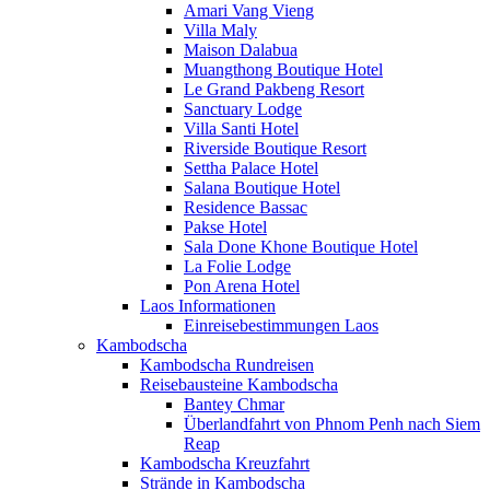
Amari Vang Vieng
Villa Maly
Maison Dalabua
Muangthong Boutique Hotel
Le Grand Pakbeng Resort
Sanctuary Lodge
Villa Santi Hotel
Riverside Boutique Resort
Settha Palace Hotel
Salana Boutique Hotel
Residence Bassac
Pakse Hotel
Sala Done Khone Boutique Hotel
La Folie Lodge
Pon Arena Hotel
Laos Informationen
Einreisebestimmungen Laos
Kambodscha
Kambodscha Rundreisen
Reisebausteine Kambodscha
Bantey Chmar
Überlandfahrt von Phnom Penh nach Siem
Reap
Kambodscha Kreuzfahrt
Strände in Kambodscha