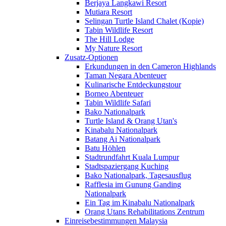
Berjaya Langkawi Resort
Mutiara Resort
Selingan Turtle Island Chalet (Kopie)
Tabin Wildlife Resort
The Hill Lodge
My Nature Resort
Zusatz-Optionen
Erkundungen in den Cameron Highlands
Taman Negara Abenteuer
Kulinarische Entdeckungstour
Borneo Abenteuer
Tabin Wildlife Safari
Bako Nationalpark
Turtle Island & Orang Utan's
Kinabalu Nationalpark
Batang Ai Nationalpark
Batu Höhlen
Stadtrundfahrt Kuala Lumpur
Stadtspaziergang Kuching
Bako Nationalpark, Tagesausflug
Rafflesia im Gunung Ganding
Nationalpark
Ein Tag im Kinabalu Nationalpark
Orang Utans Rehabilitations Zentrum
Einreisebestimmungen Malaysia