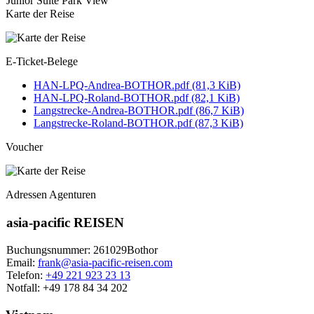
Junior Suite Park View
Karte der Reise
E-Ticket-Belege
HAN-LPQ-Andrea-BOTHOR.pdf
(81,3 KiB)
HAN-LPQ-Roland-BOTHOR.pdf
(82,1 KiB)
Langstrecke-Andrea-BOTHOR.pdf
(86,7 KiB)
Langstrecke-Roland-BOTHOR.pdf
(87,3 KiB)
Voucher
Adressen Agenturen
asia-pacific REISEN
Buchungsnummer: 261029Bothor
Email:
frank@asia-pacific-reisen.com
Telefon:
+49 221 923 23 13
Notfall: +49 178 84 34 202