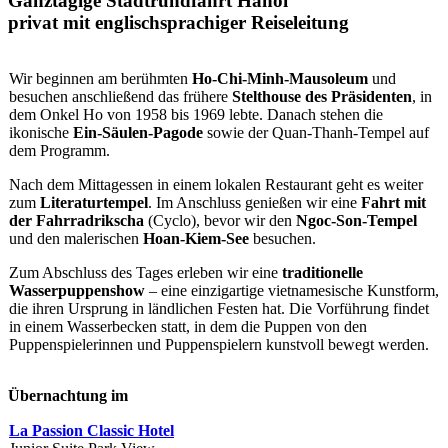
Ganztägige Stadtrundfahrt Hanoi
privat mit englischsprachiger Reiseleitung
Wir beginnen am berühmten
Ho-Chi-Minh-Mausoleum
und
besuchen anschließend das frühere
Stelthouse des Präsidenten
, in
dem Onkel Ho von 1958 bis 1969 lebte. Danach stehen die
ikonische
Ein-Säulen-Pagode
sowie der Quan-Thanh-Tempel auf
dem Programm.
Nach dem Mittagessen in einem lokalen Restaurant geht es weiter
zum
Literaturtempel
. Im Anschluss genießen wir eine
Fahrt mit
der Fahrradrikscha
(Cyclo), bevor wir den
Ngoc-Son-Tempel
und den malerischen
Hoan-Kiem-See
besuchen.
Zum Abschluss des Tages erleben wir eine
traditionelle
Wasserpuppenshow
– eine einzigartige vietnamesische Kunstform,
die ihren Ursprung in ländlichen Festen hat. Die Vorführung findet
in einem Wasserbecken statt, in dem die Puppen von den
Puppenspielerinnen und Puppenspielern kunstvoll bewegt werden.
Übernachtung im
La Passion Classic Hotel