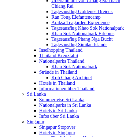
Überlandtour von Chiang Mai nach
Chiang Rai
Tagesausflug Goldenes Dreieck
Ran Tong Elefantencamp
Araksa Teagarden Experience
Tagesausflug Khao Sok Nationalpark
Khao Sok Nationalpark Erlebnis
Tagesausflug Phang Nga Bucht
Tagesausflug Similan Islands
Inselhopping Thailand
Thailand Kreuzfahrt
Nationalparks Thailand
Khao Sok Nationalpark
Strände in Thailand
Koh Chang Archipel
Hotels in Thailand
Informationen über Thailand
Sri Lanka
Sommerreise Sri Lanka
Nationalparks in Sri Lanka
Hotels in Sri Lanka
Infos über Sri Lanka
Singapur
Singapur Stopover
Hotels in Singapur