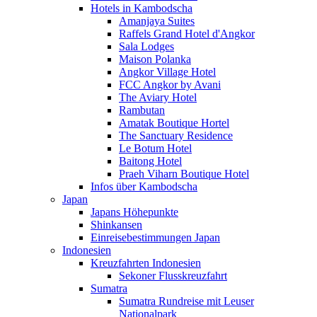
Hotels in Kambodscha
Amanjaya Suites
Raffels Grand Hotel d'Angkor
Sala Lodges
Maison Polanka
Angkor Village Hotel
FCC Angkor by Avani
The Aviary Hotel
Rambutan
Amatak Boutique Hortel
The Sanctuary Residence
Le Botum Hotel
Baitong Hotel
Praeh Viharn Boutique Hotel
Infos über Kambodscha
Japan
Japans Höhepunkte
Shinkansen
Einreisebestimmungen Japan
Indonesien
Kreuzfahrten Indonesien
Sekoner Flusskreuzfahrt
Sumatra
Sumatra Rundreise mit Leuser
Nationalpark