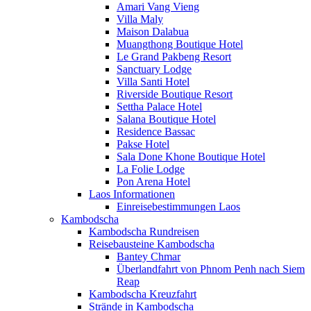
Amari Vang Vieng
Villa Maly
Maison Dalabua
Muangthong Boutique Hotel
Le Grand Pakbeng Resort
Sanctuary Lodge
Villa Santi Hotel
Riverside Boutique Resort
Settha Palace Hotel
Salana Boutique Hotel
Residence Bassac
Pakse Hotel
Sala Done Khone Boutique Hotel
La Folie Lodge
Pon Arena Hotel
Laos Informationen
Einreisebestimmungen Laos
Kambodscha
Kambodscha Rundreisen
Reisebausteine Kambodscha
Bantey Chmar
Überlandfahrt von Phnom Penh nach Siem
Reap
Kambodscha Kreuzfahrt
Strände in Kambodscha