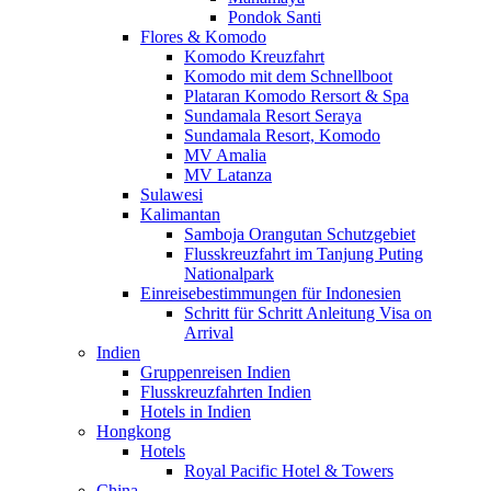
Pondok Santi
Flores & Komodo
Komodo Kreuzfahrt
Komodo mit dem Schnellboot
Plataran Komodo Rersort & Spa
Sundamala Resort Seraya
Sundamala Resort, Komodo
MV Amalia
MV Latanza
Sulawesi
Kalimantan
Samboja Orangutan Schutzgebiet
Flusskreuzfahrt im Tanjung Puting
Nationalpark
Einreisebestimmungen für Indonesien
Schritt für Schritt Anleitung Visa on
Arrival
Indien
Gruppenreisen Indien
Flusskreuzfahrten Indien
Hotels in Indien
Hongkong
Hotels
Royal Pacific Hotel & Towers
China