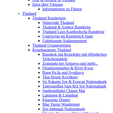
Infos über Vietnam
Informationen zu Flügen
Thailand
Thailand Rundreisen
Stippvisite Thailand
Thailand & Angkor Rundreise
Thailand Laos Kambodscha Rundreise
Unterwegs im Königreich Siam
Unbekannte Andamanensee
Thailand Gruppenreisen
Reisebausteine Thailand
Bangkok mit Reiseleiter mit öffentlichen
Verkehrsmitteln
Zugmarkt bei Ampawa und mehr...
Floatingmmarket & River Kwai
Bang Pa-In und Ayuthaya
Thai House Kochkurs
Sri Nakarin See & Erawan Nationalpark
Tagesausflug Sam Roi Yot Nationalpark
Stadtrundfahrt Chiang Mai
Lampang & Lamphun
Khantoke Dinner
Mae Taeng Wanderung
Doi Inthanan Nationalpark