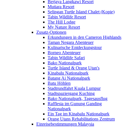
Berjaya Langkawi Resort
Mutiara Resort
Selingan Turtle Island Chalet (Kopie)
Tabin Wildlife Resort
The Hill Lodge
My Nature Resort
Zusatz-Optionen
Erkundungen in den Cameron Highlands
Taman Negara Abenteuer
Kulinarische Entdeckungstour
Borneo Abenteuer
Tabin Wildlife Safari
Bako Nationalpark
Turtle Island & Orang Utan's
Kinabalu Nationalpark
Batang Ai Nationalpark
Batu Höhlen
Stadtrundfahrt Kuala Lumpur
Stadtspaziergang Kuching
Bako Nationalpark, Tagesausflug
Rafflesia im Gunung Ganding
Nationalpark
Ein Tag im Kinabalu Nationalpark
Orang Utans Rehabilitations Zentrum
Einreisebestimmungen Malaysia