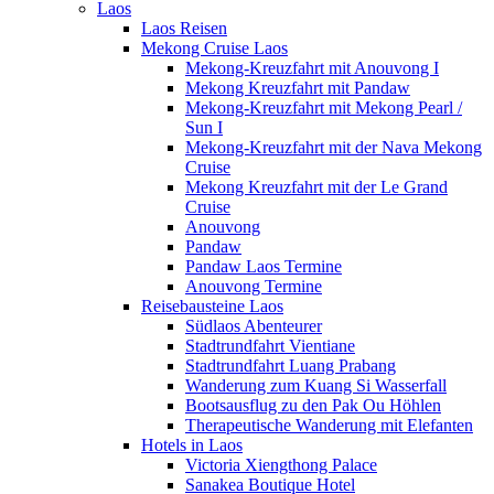
Laos
Laos Reisen
Mekong Cruise Laos
Mekong-Kreuzfahrt mit Anouvong I
Mekong Kreuzfahrt mit Pandaw
Mekong-Kreuzfahrt mit Mekong Pearl /
Sun I
Mekong-Kreuzfahrt mit der Nava Mekong
Cruise
Mekong Kreuzfahrt mit der Le Grand
Cruise
Anouvong
Pandaw
Pandaw Laos Termine
Anouvong Termine
Reisebausteine Laos
Südlaos Abenteurer
Stadtrundfahrt Vientiane
Stadtrundfahrt Luang Prabang
Wanderung zum Kuang Si Wasserfall
Bootsausflug zu den Pak Ou Höhlen
Therapeutische Wanderung mit Elefanten
Hotels in Laos
Victoria Xiengthong Palace
Sanakea Boutique Hotel