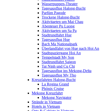
Wasserpuppen-Theater
Tagesausflug Halong-Bucht
Parfüm Pagode
Trockene Halong-Bucht
Aktivitaeten um Mai Chau
Abenteuer Pu Luong
Aktivitaeten um Sa Pa
Stadtrundfahrt Hue
Tagesausflug Hue
Bach Ma Nationalpark
Überlandfahrt von Hue nach Hoi An
Stadtspaziergang Hoi An
Tempelstadt My Son
Stadtrundfahrt Saigon
Tai Ninh und Cu Chi
Tagesausflug ins Mekong-Delta
Tagesausflug My Tho
Kreuzfahrten Halong-Bucht
La Regina Grand
Phönix Cruise
Mekong Kreuzfahrt
Mekong Navigator
Strände in Vietnam
Hotels in Vietnam
Orte & Gebiete in Vietnam