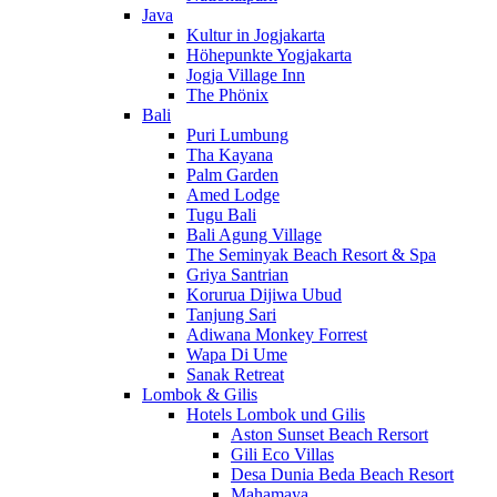
Java
Kultur in Jogjakarta
Höhepunkte Yogjakarta
Jogja Village Inn
The Phönix
Bali
Puri Lumbung
Tha Kayana
Palm Garden
Amed Lodge
Tugu Bali
Bali Agung Village
The Seminyak Beach Resort & Spa
Griya Santrian
Korurua Dijiwa Ubud
Tanjung Sari
Adiwana Monkey Forrest
Wapa Di Ume
Sanak Retreat
Lombok & Gilis
Hotels Lombok und Gilis
Aston Sunset Beach Rersort
Gili Eco Villas
Desa Dunia Beda Beach Resort
Mahamaya