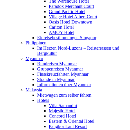
The Warehouse Hotel
Paradox Merchant Court
Grand Pacific Hotel
Village Hotel Albert Court
Oasis Hotel Downtown
Carlton Hotel
AMOY Hotel
Einreisebestimmungen Singapur
Philippinen
Im Herzen Nord-Luzons – Reisterrassen und
Bergkultur
Myanmar
Rundreisen Myanmar
Gruppenreisen Myanmar
Flusskreuzfahrten Myanmar
Strände in Myanmar
Informationen über Myanmar
Malaysia
Mietwagen zum selber fahren
Hotels
Villa Samandhi
Majestic Hotel
Concord Hotel
Eastern & Oriental Hotel
Pangkor Laut Resort