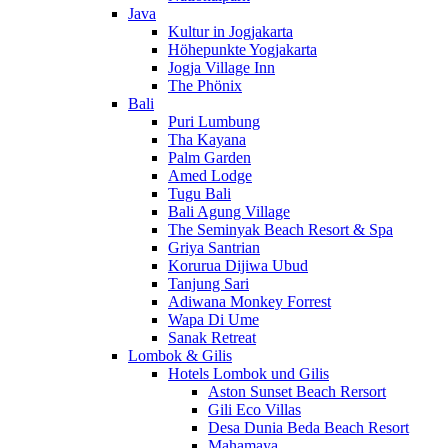
Java
Kultur in Jogjakarta
Höhepunkte Yogjakarta
Jogja Village Inn
The Phönix
Bali
Puri Lumbung
Tha Kayana
Palm Garden
Amed Lodge
Tugu Bali
Bali Agung Village
The Seminyak Beach Resort & Spa
Griya Santrian
Korurua Dijiwa Ubud
Tanjung Sari
Adiwana Monkey Forrest
Wapa Di Ume
Sanak Retreat
Lombok & Gilis
Hotels Lombok und Gilis
Aston Sunset Beach Rersort
Gili Eco Villas
Desa Dunia Beda Beach Resort
Mahamaya