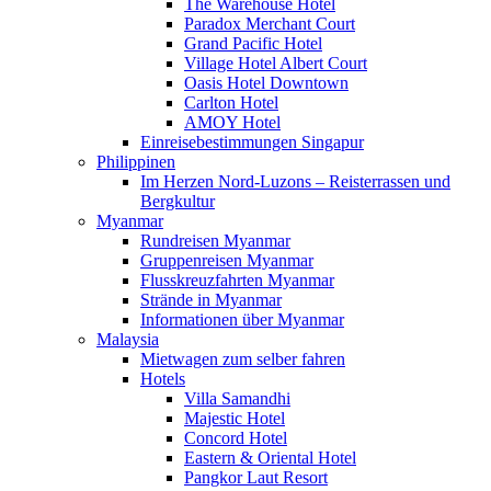
The Warehouse Hotel
Paradox Merchant Court
Grand Pacific Hotel
Village Hotel Albert Court
Oasis Hotel Downtown
Carlton Hotel
AMOY Hotel
Einreisebestimmungen Singapur
Philippinen
Im Herzen Nord-Luzons – Reisterrassen und
Bergkultur
Myanmar
Rundreisen Myanmar
Gruppenreisen Myanmar
Flusskreuzfahrten Myanmar
Strände in Myanmar
Informationen über Myanmar
Malaysia
Mietwagen zum selber fahren
Hotels
Villa Samandhi
Majestic Hotel
Concord Hotel
Eastern & Oriental Hotel
Pangkor Laut Resort