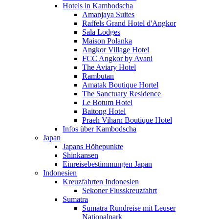
Hotels in Kambodscha
Amanjaya Suites
Raffels Grand Hotel d'Angkor
Sala Lodges
Maison Polanka
Angkor Village Hotel
FCC Angkor by Avani
The Aviary Hotel
Rambutan
Amatak Boutique Hortel
The Sanctuary Residence
Le Botum Hotel
Baitong Hotel
Praeh Viharn Boutique Hotel
Infos über Kambodscha
Japan
Japans Höhepunkte
Shinkansen
Einreisebestimmungen Japan
Indonesien
Kreuzfahrten Indonesien
Sekoner Flusskreuzfahrt
Sumatra
Sumatra Rundreise mit Leuser
Nationalpark