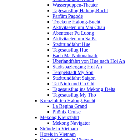
Wasserpuppen-Theater
Tagesausflug Halong-Bucht
Parfüm Pagode
Trockene Halong-Bucht
Aktivitaeten um Mai Chau
Abenteuer Pu Luong
Aktivitaeten um Sa Pa
Stadtrundfahrt Hue
Tagesausflug Hue
Bach Ma Nationalpark
Überlandfahrt von Hue nach Hoi An
Stadtspaziergang Hoi An
Tempelstadt My Son
Stadtrundfahrt Saigon
Tai Ninh und Cu Chi
Tagesausflug ins Mekong-Delta
Tagesausflug My Tho
Kreuzfahrten Halong-Bucht
La Regina Grand
Phönix Cruise
Mekong Kreuzfahrt
Mekong Navigator
Strände in Vietnam
Hotels in Vietnam
Orte & Gebiete in Vietnam