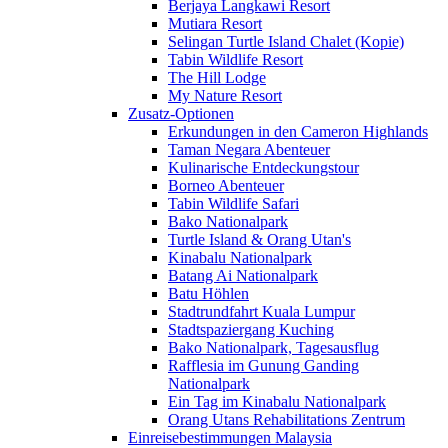
Berjaya Langkawi Resort
Mutiara Resort
Selingan Turtle Island Chalet (Kopie)
Tabin Wildlife Resort
The Hill Lodge
My Nature Resort
Zusatz-Optionen
Erkundungen in den Cameron Highlands
Taman Negara Abenteuer
Kulinarische Entdeckungstour
Borneo Abenteuer
Tabin Wildlife Safari
Bako Nationalpark
Turtle Island & Orang Utan's
Kinabalu Nationalpark
Batang Ai Nationalpark
Batu Höhlen
Stadtrundfahrt Kuala Lumpur
Stadtspaziergang Kuching
Bako Nationalpark, Tagesausflug
Rafflesia im Gunung Ganding
Nationalpark
Ein Tag im Kinabalu Nationalpark
Orang Utans Rehabilitations Zentrum
Einreisebestimmungen Malaysia