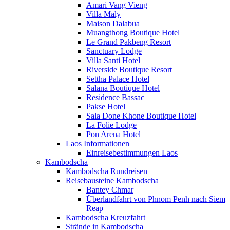
Amari Vang Vieng
Villa Maly
Maison Dalabua
Muangthong Boutique Hotel
Le Grand Pakbeng Resort
Sanctuary Lodge
Villa Santi Hotel
Riverside Boutique Resort
Settha Palace Hotel
Salana Boutique Hotel
Residence Bassac
Pakse Hotel
Sala Done Khone Boutique Hotel
La Folie Lodge
Pon Arena Hotel
Laos Informationen
Einreisebestimmungen Laos
Kambodscha
Kambodscha Rundreisen
Reisebausteine Kambodscha
Bantey Chmar
Überlandfahrt von Phnom Penh nach Siem
Reap
Kambodscha Kreuzfahrt
Strände in Kambodscha