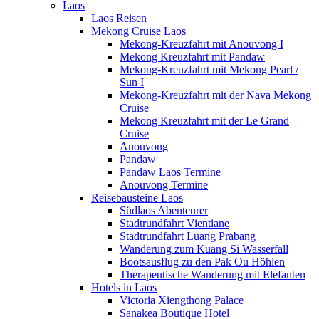
Laos
Laos Reisen
Mekong Cruise Laos
Mekong-Kreuzfahrt mit Anouvong I
Mekong Kreuzfahrt mit Pandaw
Mekong-Kreuzfahrt mit Mekong Pearl /
Sun I
Mekong-Kreuzfahrt mit der Nava Mekong
Cruise
Mekong Kreuzfahrt mit der Le Grand
Cruise
Anouvong
Pandaw
Pandaw Laos Termine
Anouvong Termine
Reisebausteine Laos
Südlaos Abenteurer
Stadtrundfahrt Vientiane
Stadtrundfahrt Luang Prabang
Wanderung zum Kuang Si Wasserfall
Bootsausflug zu den Pak Ou Höhlen
Therapeutische Wanderung mit Elefanten
Hotels in Laos
Victoria Xiengthong Palace
Sanakea Boutique Hotel