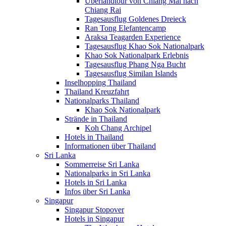
Überlandtour von Chiang Mai nach
Chiang Rai
Tagesausflug Goldenes Dreieck
Ran Tong Elefantencamp
Araksa Teagarden Experience
Tagesausflug Khao Sok Nationalpark
Khao Sok Nationalpark Erlebnis
Tagesausflug Phang Nga Bucht
Tagesausflug Similan Islands
Inselhopping Thailand
Thailand Kreuzfahrt
Nationalparks Thailand
Khao Sok Nationalpark
Strände in Thailand
Koh Chang Archipel
Hotels in Thailand
Informationen über Thailand
Sri Lanka
Sommerreise Sri Lanka
Nationalparks in Sri Lanka
Hotels in Sri Lanka
Infos über Sri Lanka
Singapur
Singapur Stopover
Hotels in Singapur