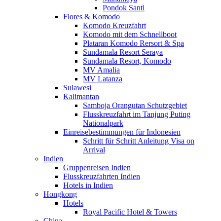
Pondok Santi
Flores & Komodo
Komodo Kreuzfahrt
Komodo mit dem Schnellboot
Plataran Komodo Rersort & Spa
Sundamala Resort Seraya
Sundamala Resort, Komodo
MV Amalia
MV Latanza
Sulawesi
Kalimantan
Samboja Orangutan Schutzgebiet
Flusskreuzfahrt im Tanjung Puting
Nationalpark
Einreisebestimmungen für Indonesien
Schritt für Schritt Anleitung Visa on
Arrival
Indien
Gruppenreisen Indien
Flusskreuzfahrten Indien
Hotels in Indien
Hongkong
Hotels
Royal Pacific Hotel & Towers
China