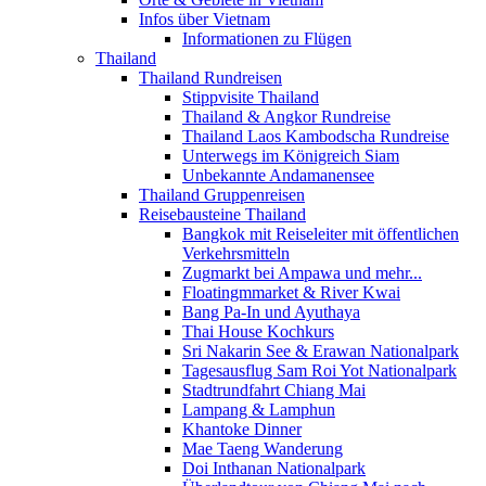
Infos über Vietnam
Informationen zu Flügen
Thailand
Thailand Rundreisen
Stippvisite Thailand
Thailand & Angkor Rundreise
Thailand Laos Kambodscha Rundreise
Unterwegs im Königreich Siam
Unbekannte Andamanensee
Thailand Gruppenreisen
Reisebausteine Thailand
Bangkok mit Reiseleiter mit öffentlichen
Verkehrsmitteln
Zugmarkt bei Ampawa und mehr...
Floatingmmarket & River Kwai
Bang Pa-In und Ayuthaya
Thai House Kochkurs
Sri Nakarin See & Erawan Nationalpark
Tagesausflug Sam Roi Yot Nationalpark
Stadtrundfahrt Chiang Mai
Lampang & Lamphun
Khantoke Dinner
Mae Taeng Wanderung
Doi Inthanan Nationalpark