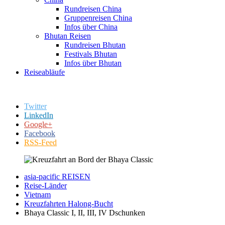
Rundreisen China
Gruppenreisen China
Infos über China
Bhutan Reisen
Rundreisen Bhutan
Festivals Bhutan
Infos über Bhutan
Reiseabläufe
Twitter
LinkedIn
Google+
Facebook
RSS-Feed
asia-pacific REISEN
Reise-Länder
Vietnam
Kreuzfahrten Halong-Bucht
Bhaya Classic I, II, III, IV Dschunken