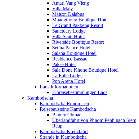
Amari Vang Vieng
Villa Maly
Maison Dalabua
Muangthong Boutique Hotel
Le Grand Pakbeng Resort
Sanctuary Lodge
Villa Santi Hotel
Riverside Boutique Resort
Settha Palace Hotel
Salana Boutique Hotel
Residence Bassac
Pakse Hotel
Sala Done Khone Boutique Hotel
La Folie Lodge
Pon Arena Hotel
Laos Informationen
Einreisebestimmungen Laos
Kambodscha
Kambodscha Rundreisen
Reisebausteine Kambodscha
Bantey Chmar
Überlandfahrt von Phnom Penh nach Siem
Reap
Kambodscha Kreuzfahrt
Strände in Kambodscha