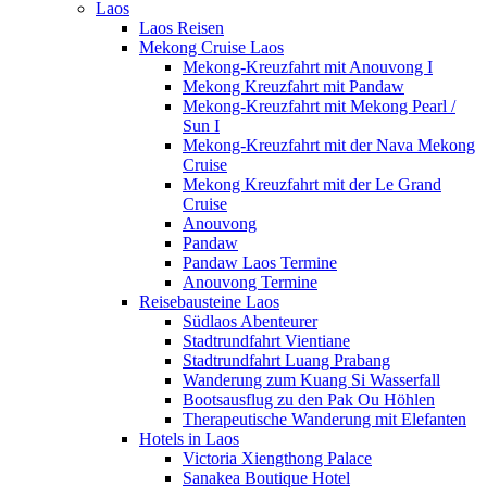
Laos
Laos Reisen
Mekong Cruise Laos
Mekong-Kreuzfahrt mit Anouvong I
Mekong Kreuzfahrt mit Pandaw
Mekong-Kreuzfahrt mit Mekong Pearl /
Sun I
Mekong-Kreuzfahrt mit der Nava Mekong
Cruise
Mekong Kreuzfahrt mit der Le Grand
Cruise
Anouvong
Pandaw
Pandaw Laos Termine
Anouvong Termine
Reisebausteine Laos
Südlaos Abenteurer
Stadtrundfahrt Vientiane
Stadtrundfahrt Luang Prabang
Wanderung zum Kuang Si Wasserfall
Bootsausflug zu den Pak Ou Höhlen
Therapeutische Wanderung mit Elefanten
Hotels in Laos
Victoria Xiengthong Palace
Sanakea Boutique Hotel