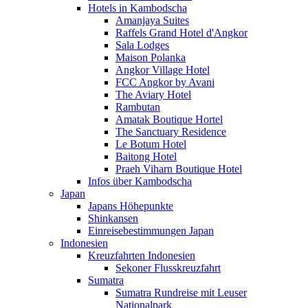
Hotels in Kambodscha
Amanjaya Suites
Raffels Grand Hotel d'Angkor
Sala Lodges
Maison Polanka
Angkor Village Hotel
FCC Angkor by Avani
The Aviary Hotel
Rambutan
Amatak Boutique Hortel
The Sanctuary Residence
Le Botum Hotel
Baitong Hotel
Praeh Viharn Boutique Hotel
Infos über Kambodscha
Japan
Japans Höhepunkte
Shinkansen
Einreisebestimmungen Japan
Indonesien
Kreuzfahrten Indonesien
Sekoner Flusskreuzfahrt
Sumatra
Sumatra Rundreise mit Leuser
Nationalpark