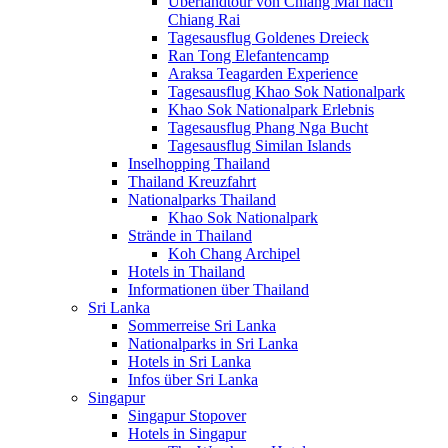
Überlandtour von Chiang Mai nach
Chiang Rai
Tagesausflug Goldenes Dreieck
Ran Tong Elefantencamp
Araksa Teagarden Experience
Tagesausflug Khao Sok Nationalpark
Khao Sok Nationalpark Erlebnis
Tagesausflug Phang Nga Bucht
Tagesausflug Similan Islands
Inselhopping Thailand
Thailand Kreuzfahrt
Nationalparks Thailand
Khao Sok Nationalpark
Strände in Thailand
Koh Chang Archipel
Hotels in Thailand
Informationen über Thailand
Sri Lanka
Sommerreise Sri Lanka
Nationalparks in Sri Lanka
Hotels in Sri Lanka
Infos über Sri Lanka
Singapur
Singapur Stopover
Hotels in Singapur