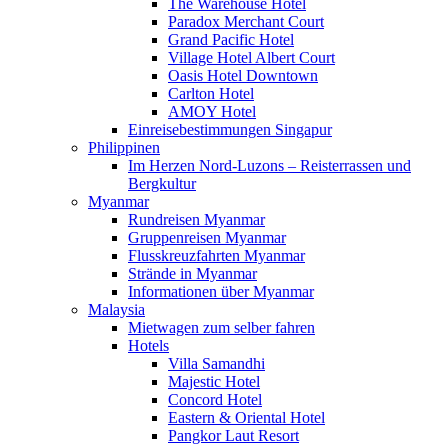
The Warehouse Hotel
Paradox Merchant Court
Grand Pacific Hotel
Village Hotel Albert Court
Oasis Hotel Downtown
Carlton Hotel
AMOY Hotel
Einreisebestimmungen Singapur
Philippinen
Im Herzen Nord-Luzons – Reisterrassen und
Bergkultur
Myanmar
Rundreisen Myanmar
Gruppenreisen Myanmar
Flusskreuzfahrten Myanmar
Strände in Myanmar
Informationen über Myanmar
Malaysia
Mietwagen zum selber fahren
Hotels
Villa Samandhi
Majestic Hotel
Concord Hotel
Eastern & Oriental Hotel
Pangkor Laut Resort