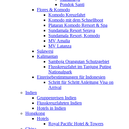
Pondok Santi
Flores & Komodo
Komodo Kreuzfahrt
Komodo mit dem Schnellboot
Plataran Komodo Rersort & Spa
Sundamala Resort Seraya
Sundamala Resort, Komodo
MV Amalia
MV Latanza
Sulawesi
Kalimantan
Samboja Orangutan Schutzgebiet
Flusskreuzfahrt im Tanjung Puting
Nationalpark
Einreisebestimmungen für Indonesien
Schritt für Schritt Anleitung Visa on
Arrival
Indien
Gruppenreisen Indien
Flusskreuzfahrten Indien
Hotels in Indien
Hongkong
Hotels
Royal Pacific Hotel & Towers
China