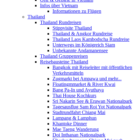
Infos über Vietnam
Informationen zu Flügen
Thailand
Thailand Rundreisen
Stippvisite Thailand
Thailand & Angkor Rundreise
Thailand Laos Kambodscha Rundreise
Unterwegs im Königreich Siam
Unbekannte Andamanensee
Thailand Gruppenreisen
Reisebausteine Thailand
Bangkok mit Reiseleiter mit öffentlichen
Verkehrsmitteln
Zugmarkt bei Ampawa und mehr...
Floatingmmarket & River Kwai
Bang Pa-In und Ayuthaya
Thai House Kochkurs
Sri Nakarin See & Erawan Nationalpark
Tagesausflug Sam Roi Yot Nationalpark
Stadtrundfahrt Chiang Mai
Lampang & Lamphun
Khantoke Dinner
Mae Taeng Wanderung
Doi Inthanan Nationalpark