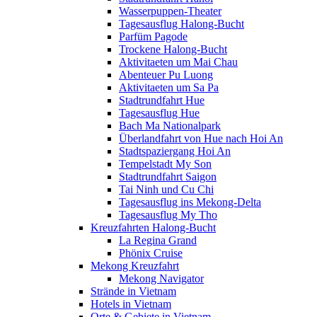
Wasserpuppen-Theater
Tagesausflug Halong-Bucht
Parfüm Pagode
Trockene Halong-Bucht
Aktivitaeten um Mai Chau
Abenteuer Pu Luong
Aktivitaeten um Sa Pa
Stadtrundfahrt Hue
Tagesausflug Hue
Bach Ma Nationalpark
Überlandfahrt von Hue nach Hoi An
Stadtspaziergang Hoi An
Tempelstadt My Son
Stadtrundfahrt Saigon
Tai Ninh und Cu Chi
Tagesausflug ins Mekong-Delta
Tagesausflug My Tho
Kreuzfahrten Halong-Bucht
La Regina Grand
Phönix Cruise
Mekong Kreuzfahrt
Mekong Navigator
Strände in Vietnam
Hotels in Vietnam
Orte & Gebiete in Vietnam