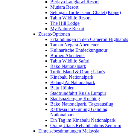
Berjaya Langkawi Resort
Mutiara Resort
Selingan Turtle Island Chalet (Kopie)
Tabin Wildlife Resort
The Hill Lodge
My Nature Resort
Zusatz-Optionen
Erkundungen in den Cameron Highlands
Taman Negara Abenteuer
Kulinarische Entdeckungstour
Borneo Abenteuer
Tabin Wildlife Safari
Bako Nationalpark
Turtle Island & Orang Utan's
Kinabalu Nationalpark
Batang Ai Nationalpark
Batu Höhlen
Stadtrundfahrt Kuala Lumpur
Stadtspaziergang Kuching
Bako Nationalpark, Tagesausflug
Rafflesia im Gunung Ganding
Nationalpark
Ein Tag im Kinabalu Nationalpark
Orang Utans Rehabilitations Zentrum
Einreisebestimmungen Malaysia