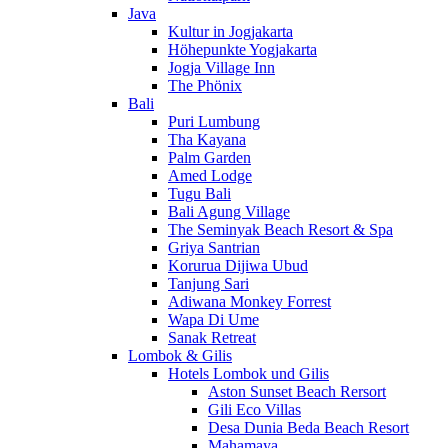
Java
Kultur in Jogjakarta
Höhepunkte Yogjakarta
Jogja Village Inn
The Phönix
Bali
Puri Lumbung
Tha Kayana
Palm Garden
Amed Lodge
Tugu Bali
Bali Agung Village
The Seminyak Beach Resort & Spa
Griya Santrian
Korurua Dijiwa Ubud
Tanjung Sari
Adiwana Monkey Forrest
Wapa Di Ume
Sanak Retreat
Lombok & Gilis
Hotels Lombok und Gilis
Aston Sunset Beach Rersort
Gili Eco Villas
Desa Dunia Beda Beach Resort
Mahamaya