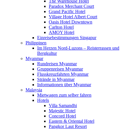
The Warehouse Hotel
Paradox Merchant Court
Grand Pacific Hotel
Village Hotel Albert Court
Oasis Hotel Downtown
Carlton Hotel
AMOY Hotel
Einreisebestimmungen Singapur
Philippinen
Im Herzen Nord-Luzons – Reisterrassen und
Bergkultur
Myanmar
Rundreisen Myanmar
Gruppenreisen Myanmar
Flusskreuzfahrten Myanmar
Strände in Myanmar
Informationen über Myanmar
Malaysia
Mietwagen zum selber fahren
Hotels
Villa Samandhi
Majestic Hotel
Concord Hotel
Eastern & Oriental Hotel
Pangkor Laut Resort