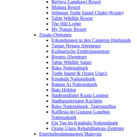
Berjaya Langkawi Resort
Mutiara Resort
Selingan Turtle Island Chalet (Kopie)
Tabin Wildlife Resort
The Hill Lodge
My Nature Resort
Zusatz-Optionen
Erkundungen in den Cameron Highlands
Taman Negara Abenteuer
Kulinarische Entdeckungstour
Borneo Abenteuer
Tabin Wildlife Safari
Bako Nationalpark
Turtle Island & Orang Utan's
Kinabalu Nationalpark
Batang Ai Nationalpark
Batu Höhlen
Stadtrundfahrt Kuala Lumpur
Stadtspaziergang Kuching
Bako Nationalpark, Tagesausflug
Rafflesia im Gunung Ganding
Nationalpark
Ein Tag im Kinabalu Nationalpark
Orang Utans Rehabilitations Zentrum
Einreisebestimmungen Malaysia