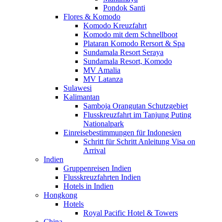
Pondok Santi
Flores & Komodo
Komodo Kreuzfahrt
Komodo mit dem Schnellboot
Plataran Komodo Rersort & Spa
Sundamala Resort Seraya
Sundamala Resort, Komodo
MV Amalia
MV Latanza
Sulawesi
Kalimantan
Samboja Orangutan Schutzgebiet
Flusskreuzfahrt im Tanjung Puting
Nationalpark
Einreisebestimmungen für Indonesien
Schritt für Schritt Anleitung Visa on
Arrival
Indien
Gruppenreisen Indien
Flusskreuzfahrten Indien
Hotels in Indien
Hongkong
Hotels
Royal Pacific Hotel & Towers
China