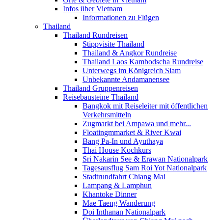
Infos über Vietnam
Informationen zu Flügen
Thailand
Thailand Rundreisen
Stippvisite Thailand
Thailand & Angkor Rundreise
Thailand Laos Kambodscha Rundreise
Unterwegs im Königreich Siam
Unbekannte Andamanensee
Thailand Gruppenreisen
Reisebausteine Thailand
Bangkok mit Reiseleiter mit öffentlichen
Verkehrsmitteln
Zugmarkt bei Ampawa und mehr...
Floatingmmarket & River Kwai
Bang Pa-In und Ayuthaya
Thai House Kochkurs
Sri Nakarin See & Erawan Nationalpark
Tagesausflug Sam Roi Yot Nationalpark
Stadtrundfahrt Chiang Mai
Lampang & Lamphun
Khantoke Dinner
Mae Taeng Wanderung
Doi Inthanan Nationalpark