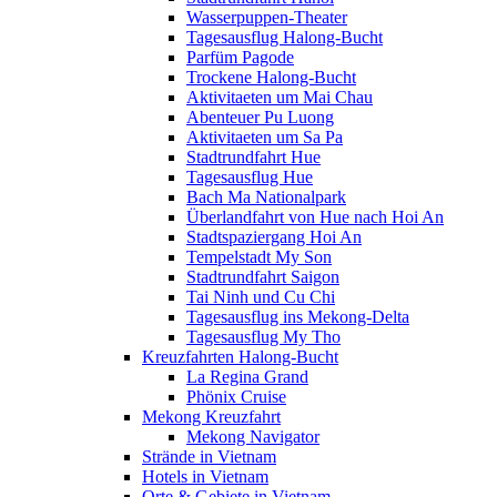
Wasserpuppen-Theater
Tagesausflug Halong-Bucht
Parfüm Pagode
Trockene Halong-Bucht
Aktivitaeten um Mai Chau
Abenteuer Pu Luong
Aktivitaeten um Sa Pa
Stadtrundfahrt Hue
Tagesausflug Hue
Bach Ma Nationalpark
Überlandfahrt von Hue nach Hoi An
Stadtspaziergang Hoi An
Tempelstadt My Son
Stadtrundfahrt Saigon
Tai Ninh und Cu Chi
Tagesausflug ins Mekong-Delta
Tagesausflug My Tho
Kreuzfahrten Halong-Bucht
La Regina Grand
Phönix Cruise
Mekong Kreuzfahrt
Mekong Navigator
Strände in Vietnam
Hotels in Vietnam
Orte & Gebiete in Vietnam