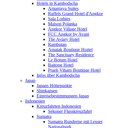
Hotels in Kambodscha
Amanjaya Suites
Raffels Grand Hotel d'Angkor
Sala Lodges
Maison Polanka
Angkor Village Hotel
FCC Angkor by Avani
The Aviary Hotel
Rambutan
Amatak Boutique Hortel
The Sanctuary Residence
Le Botum Hotel
Baitong Hotel
Praeh Viharn Boutique Hotel
Infos über Kambodscha
Japan
Japans Höhepunkte
Shinkansen
Einreisebestimmungen Japan
Indonesien
Kreuzfahrten Indonesien
Sekoner Flusskreuzfahrt
Sumatra
Sumatra Rundreise mit Leuser
Nationalpark