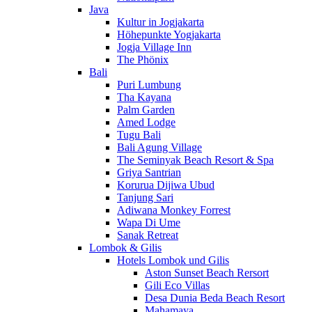
Java
Kultur in Jogjakarta
Höhepunkte Yogjakarta
Jogja Village Inn
The Phönix
Bali
Puri Lumbung
Tha Kayana
Palm Garden
Amed Lodge
Tugu Bali
Bali Agung Village
The Seminyak Beach Resort & Spa
Griya Santrian
Korurua Dijiwa Ubud
Tanjung Sari
Adiwana Monkey Forrest
Wapa Di Ume
Sanak Retreat
Lombok & Gilis
Hotels Lombok und Gilis
Aston Sunset Beach Rersort
Gili Eco Villas
Desa Dunia Beda Beach Resort
Mahamaya