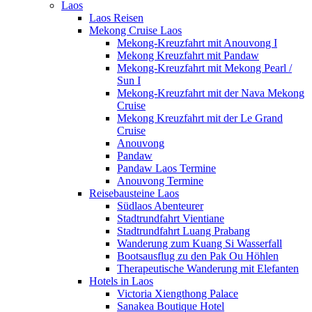
Laos
Laos Reisen
Mekong Cruise Laos
Mekong-Kreuzfahrt mit Anouvong I
Mekong Kreuzfahrt mit Pandaw
Mekong-Kreuzfahrt mit Mekong Pearl /
Sun I
Mekong-Kreuzfahrt mit der Nava Mekong
Cruise
Mekong Kreuzfahrt mit der Le Grand
Cruise
Anouvong
Pandaw
Pandaw Laos Termine
Anouvong Termine
Reisebausteine Laos
Südlaos Abenteurer
Stadtrundfahrt Vientiane
Stadtrundfahrt Luang Prabang
Wanderung zum Kuang Si Wasserfall
Bootsausflug zu den Pak Ou Höhlen
Therapeutische Wanderung mit Elefanten
Hotels in Laos
Victoria Xiengthong Palace
Sanakea Boutique Hotel