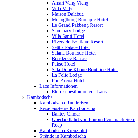
Amari Vang Vieng
Villa Maly
Maison Dalabua
Muangthong Boutique Hotel
Le Grand Pakbeng Resort
Sanctuary Lodge
Villa Santi Hotel
Riverside Boutique Resort
Settha Palace Hotel
Salana Boutique Hotel
Residence Bassac
Pakse Hotel
Sala Done Khone Boutique Hotel
La Folie Lodge
Pon Arena Hotel
Laos Informationen
Einreisebestimmungen Laos
Kambodscha
Kambodscha Rundreisen
Reisebausteine Kambodscha
Bantey Chmar
Überlandfahrt von Phnom Penh nach Siem
Reap
Kambodscha Kreuzfahrt
Strände in Kambodscha