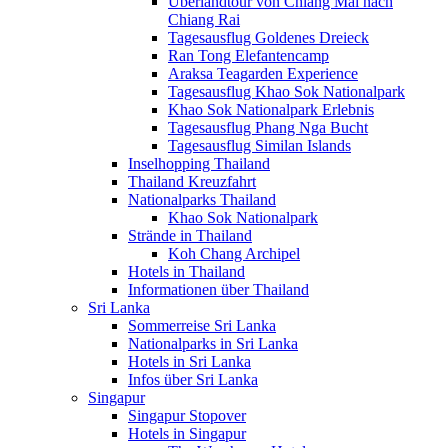
Überlandtour von Chiang Mai nach
Chiang Rai
Tagesausflug Goldenes Dreieck
Ran Tong Elefantencamp
Araksa Teagarden Experience
Tagesausflug Khao Sok Nationalpark
Khao Sok Nationalpark Erlebnis
Tagesausflug Phang Nga Bucht
Tagesausflug Similan Islands
Inselhopping Thailand
Thailand Kreuzfahrt
Nationalparks Thailand
Khao Sok Nationalpark
Strände in Thailand
Koh Chang Archipel
Hotels in Thailand
Informationen über Thailand
Sri Lanka
Sommerreise Sri Lanka
Nationalparks in Sri Lanka
Hotels in Sri Lanka
Infos über Sri Lanka
Singapur
Singapur Stopover
Hotels in Singapur