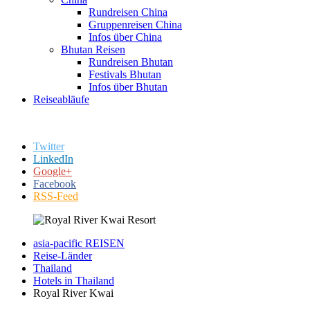
Rundreisen China
Gruppenreisen China
Infos über China
Bhutan Reisen
Rundreisen Bhutan
Festivals Bhutan
Infos über Bhutan
Reiseabläufe
Twitter
LinkedIn
Google+
Facebook
RSS-Feed
asia-pacific REISEN
Reise-Länder
Thailand
Hotels in Thailand
Royal River Kwai