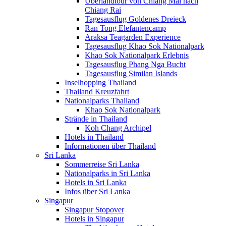
Überlandtour von Chiang Mai nach
Chiang Rai
Tagesausflug Goldenes Dreieck
Ran Tong Elefantencamp
Araksa Teagarden Experience
Tagesausflug Khao Sok Nationalpark
Khao Sok Nationalpark Erlebnis
Tagesausflug Phang Nga Bucht
Tagesausflug Similan Islands
Inselhopping Thailand
Thailand Kreuzfahrt
Nationalparks Thailand
Khao Sok Nationalpark
Strände in Thailand
Koh Chang Archipel
Hotels in Thailand
Informationen über Thailand
Sri Lanka
Sommerreise Sri Lanka
Nationalparks in Sri Lanka
Hotels in Sri Lanka
Infos über Sri Lanka
Singapur
Singapur Stopover
Hotels in Singapur