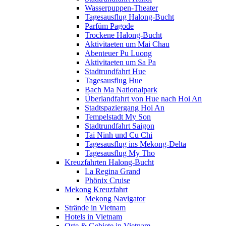
Wasserpuppen-Theater
Tagesausflug Halong-Bucht
Parfüm Pagode
Trockene Halong-Bucht
Aktivitaeten um Mai Chau
Abenteuer Pu Luong
Aktivitaeten um Sa Pa
Stadtrundfahrt Hue
Tagesausflug Hue
Bach Ma Nationalpark
Überlandfahrt von Hue nach Hoi An
Stadtspaziergang Hoi An
Tempelstadt My Son
Stadtrundfahrt Saigon
Tai Ninh und Cu Chi
Tagesausflug ins Mekong-Delta
Tagesausflug My Tho
Kreuzfahrten Halong-Bucht
La Regina Grand
Phönix Cruise
Mekong Kreuzfahrt
Mekong Navigator
Strände in Vietnam
Hotels in Vietnam
Orte & Gebiete in Vietnam