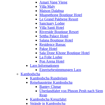
Amari Vang Vieng
Villa Maly
Maison Dalabua
Muangthong Boutique Hotel
Le Grand Pakbeng Resort
Sanctuary Lodge
Villa Santi Hotel
Riverside Boutique Resort
Settha Palace Hotel
Salana Boutique Hotel
Residence Bassac
Pakse Hotel
Sala Done Khone Boutique Hotel
La Folie Lodge
Pon Arena Hotel
Laos Informationen
Einreisebestimmungen Laos
Kambodscha
Kambodscha Rundreisen
Reisebausteine Kambodscha
Bantey Chmar
Überlandfahrt von Phnom Penh nach Siem
Reap
Kambodscha Kreuzfahrt
Strände in Kambodscha