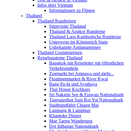
Infos über Vietnam
Informationen zu Flügen
Thailand
Thailand Rundreisen
Stippvisite Thailand
Thailand & Angkor Rundreise
Thailand Laos Kambodscha Rundreise
Unterwegs im Königreich Siam
Unbekannte Andamanensee
Thailand Gruppenreisen
Reisebausteine Thailand
Bangkok mit Reiseleiter mit öffentlichen
Verkehrsmitteln
Zugmarkt bei Ampawa und mehr...
Floatingmmarket & River Kwai
Bang Pa-In und Ayuthaya
Thai House Kochkurs
Sri Nakarin See & Erawan Nationalpark
Tagesausflug Sam Roi Yot Nationalpark
Stadtrundfahrt Chiang Mai
Lampang & Lamphun
Khantoke Dinner
Mae Taeng Wanderung
Doi Inthanan Nationalpark