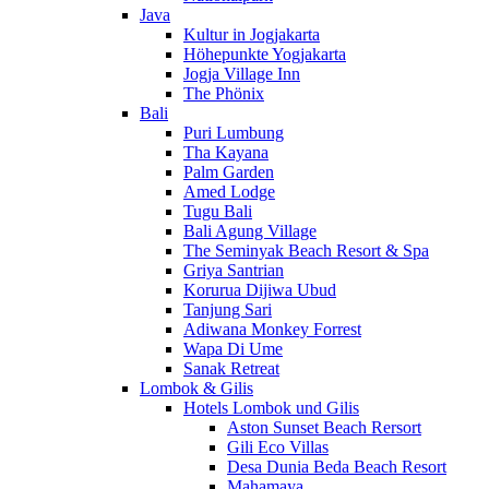
Java
Kultur in Jogjakarta
Höhepunkte Yogjakarta
Jogja Village Inn
The Phönix
Bali
Puri Lumbung
Tha Kayana
Palm Garden
Amed Lodge
Tugu Bali
Bali Agung Village
The Seminyak Beach Resort & Spa
Griya Santrian
Korurua Dijiwa Ubud
Tanjung Sari
Adiwana Monkey Forrest
Wapa Di Ume
Sanak Retreat
Lombok & Gilis
Hotels Lombok und Gilis
Aston Sunset Beach Rersort
Gili Eco Villas
Desa Dunia Beda Beach Resort
Mahamaya