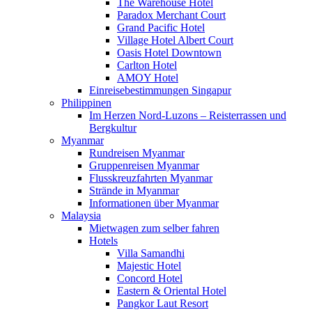
The Warehouse Hotel
Paradox Merchant Court
Grand Pacific Hotel
Village Hotel Albert Court
Oasis Hotel Downtown
Carlton Hotel
AMOY Hotel
Einreisebestimmungen Singapur
Philippinen
Im Herzen Nord-Luzons – Reisterrassen und
Bergkultur
Myanmar
Rundreisen Myanmar
Gruppenreisen Myanmar
Flusskreuzfahrten Myanmar
Strände in Myanmar
Informationen über Myanmar
Malaysia
Mietwagen zum selber fahren
Hotels
Villa Samandhi
Majestic Hotel
Concord Hotel
Eastern & Oriental Hotel
Pangkor Laut Resort