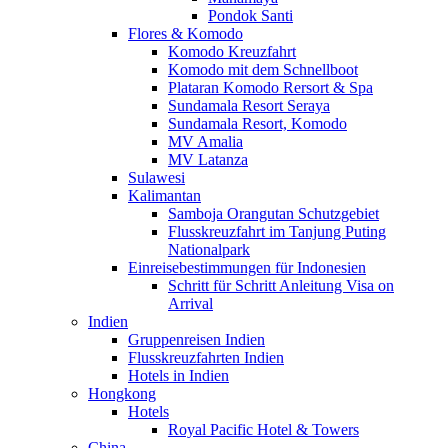
Pondok Santi
Flores & Komodo
Komodo Kreuzfahrt
Komodo mit dem Schnellboot
Plataran Komodo Rersort & Spa
Sundamala Resort Seraya
Sundamala Resort, Komodo
MV Amalia
MV Latanza
Sulawesi
Kalimantan
Samboja Orangutan Schutzgebiet
Flusskreuzfahrt im Tanjung Puting
Nationalpark
Einreisebestimmungen für Indonesien
Schritt für Schritt Anleitung Visa on
Arrival
Indien
Gruppenreisen Indien
Flusskreuzfahrten Indien
Hotels in Indien
Hongkong
Hotels
Royal Pacific Hotel & Towers
China