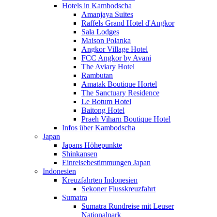
Hotels in Kambodscha
Amanjaya Suites
Raffels Grand Hotel d'Angkor
Sala Lodges
Maison Polanka
Angkor Village Hotel
FCC Angkor by Avani
The Aviary Hotel
Rambutan
Amatak Boutique Hortel
The Sanctuary Residence
Le Botum Hotel
Baitong Hotel
Praeh Viharn Boutique Hotel
Infos über Kambodscha
Japan
Japans Höhepunkte
Shinkansen
Einreisebestimmungen Japan
Indonesien
Kreuzfahrten Indonesien
Sekoner Flusskreuzfahrt
Sumatra
Sumatra Rundreise mit Leuser
Nationalpark