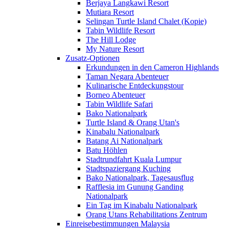
Berjaya Langkawi Resort
Mutiara Resort
Selingan Turtle Island Chalet (Kopie)
Tabin Wildlife Resort
The Hill Lodge
My Nature Resort
Zusatz-Optionen
Erkundungen in den Cameron Highlands
Taman Negara Abenteuer
Kulinarische Entdeckungstour
Borneo Abenteuer
Tabin Wildlife Safari
Bako Nationalpark
Turtle Island & Orang Utan's
Kinabalu Nationalpark
Batang Ai Nationalpark
Batu Höhlen
Stadtrundfahrt Kuala Lumpur
Stadtspaziergang Kuching
Bako Nationalpark, Tagesausflug
Rafflesia im Gunung Ganding
Nationalpark
Ein Tag im Kinabalu Nationalpark
Orang Utans Rehabilitations Zentrum
Einreisebestimmungen Malaysia