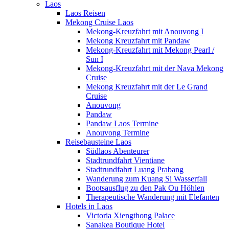
Laos
Laos Reisen
Mekong Cruise Laos
Mekong-Kreuzfahrt mit Anouvong I
Mekong Kreuzfahrt mit Pandaw
Mekong-Kreuzfahrt mit Mekong Pearl /
Sun I
Mekong-Kreuzfahrt mit der Nava Mekong
Cruise
Mekong Kreuzfahrt mit der Le Grand
Cruise
Anouvong
Pandaw
Pandaw Laos Termine
Anouvong Termine
Reisebausteine Laos
Südlaos Abenteurer
Stadtrundfahrt Vientiane
Stadtrundfahrt Luang Prabang
Wanderung zum Kuang Si Wasserfall
Bootsausflug zu den Pak Ou Höhlen
Therapeutische Wanderung mit Elefanten
Hotels in Laos
Victoria Xiengthong Palace
Sanakea Boutique Hotel